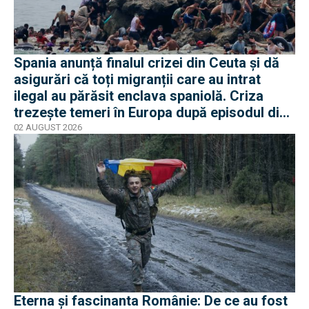
Spania anunță finalul crizei din Ceuta și dă
asigurări că toți migranții care au intrat
ilegal au părăsit enclava spaniolă. Criza
trezește temeri în Europa după episodul din
2015
02 AUGUST 2026
Eterna și fascinanta Românie: De ce au fost