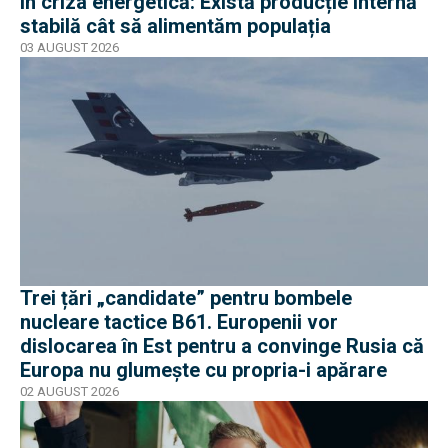
în criza energetică: Există producție internă
stabilă cât să alimentăm populația
03 AUGUST 2026
Trei țări „candidate” pentru bombele
nucleare tactice B61. Europenii vor
dislocarea în Est pentru a convinge Rusia că
Europa nu glumește cu propria-i apărare
02 AUGUST 2026