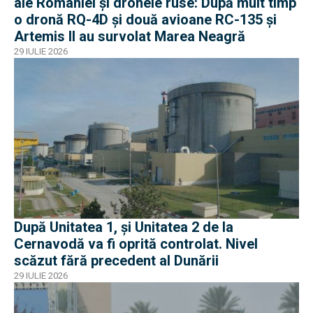
ale României și dronele ruse: După mult timp
o dronă RQ-4D și două avioane RC-135 și
Artemis II au survolat Marea Neagră
29 IULIE 2026
După Unitatea 1, și Unitatea 2 de la
Cernavodă va fi oprită controlat. Nivel
scăzut fără precedent al Dunării
29 IULIE 2026