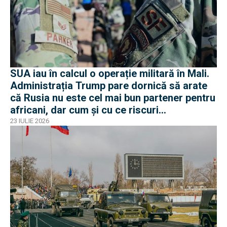
SUA iau în calcul o operație militară în Mali.
Administrația Trump pare dornică să arate
că Rusia nu este cel mai bun partener pentru
africani, dar cum și cu ce riscuri
operaționale?
23 IULIE 2026