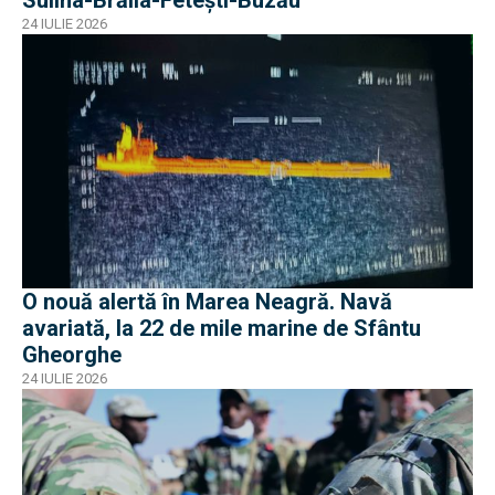
Sulina-Brăila-Fetești-Buzău
24 IULIE 2026
O nouă alertă în Marea Neagră. Navă
avariată, la 22 de mile marine de Sfântu
Gheorghe
24 IULIE 2026