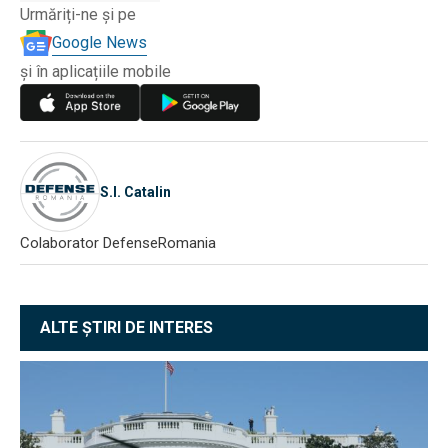
Urmăriți-ne și pe
Google News
și în aplicațiile mobile
S.I. Catalin
Colaborator DefenseRomania
ALTE ȘTIRI DE INTERES