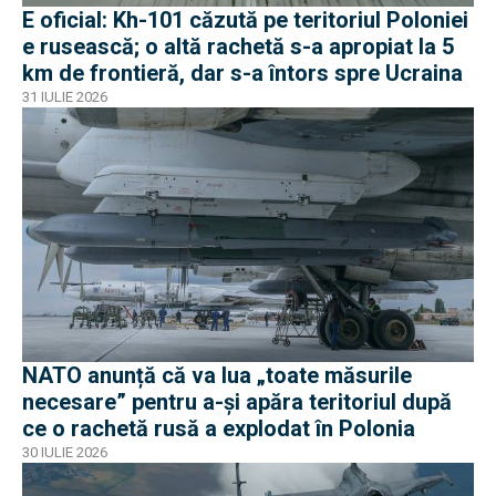
E oficial: Kh-101 căzută pe teritoriul Poloniei
e rusească; o altă rachetă s-a apropiat la 5
km de frontieră, dar s-a întors spre Ucraina
31 IULIE 2026
NATO anunță că va lua „toate măsurile
necesare” pentru a-și apăra teritoriul după
ce o rachetă rusă a explodat în Polonia
30 IULIE 2026