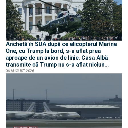
Anchetă în SUA după ce elicopterul Marine
One, cu Trump la bord, s-a aflat prea
aproape de un avion de linie. Casa Albă
transmite că Trump nu s-a aflat niciun
moment în pericol
06 AUGUST 2026