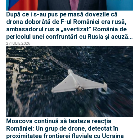
După ce i s-au pus pe masă dovezile că
drona doborâtă de F-ul României era rusă,
ambasadorul rus a „avertizat” România de
pericolul unei confruntări cu Rusia și acuză
o „înscenare propagandistă”
27 IULIE 2026
Moscova continuă să testeze reacția
României: Un grup de drone, detectat în
proximitatea frontierei fluviale cu Ucraina