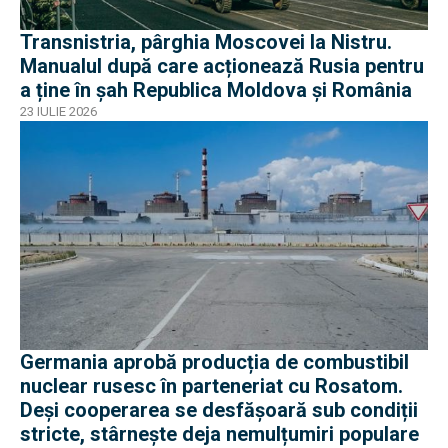
Transnistria, pârghia Moscovei la Nistru.
Manualul după care acționează Rusia pentru
a ține în șah Republica Moldova și România
23 IULIE 2026
Germania aprobă producția de combustibil
nuclear rusesc în parteneriat cu Rosatom.
Deși cooperarea se desfășoară sub condiții
stricte, stârnește deja nemulțumiri populare