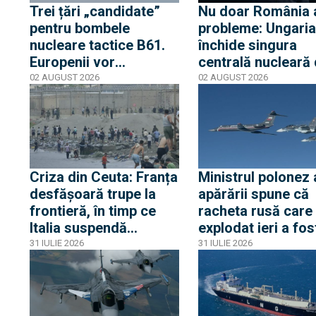
Trei țări „candidate”
Nu doar România 
pentru bombele
probleme: Ungaria
nucleare tactice B61.
închide singura
Europenii vor
centrală nucleară 
dislocarea în Est
cauza nivelului Du
02 AUGUST 2026
02 AUGUST 2026
pentru a convinge
iar Peter Magyar
Rusia că Europa nu
spune că urmează
glumește cu propria-i
cinci zile critice
apărare
Criza din Ceuta: Franța
Ministrul polonez 
desfășoară trupe la
apărării spune că
frontieră, în timp ce
racheta rusă care
Italia suspendă
explodat ieri a fos
acordul Schengen cu
produsă în primăv
31 IULIE 2026
31 IULIE 2026
Spania
lui 2026. Între timp
avioane rusești cu
transponderul opri
au apropiat de