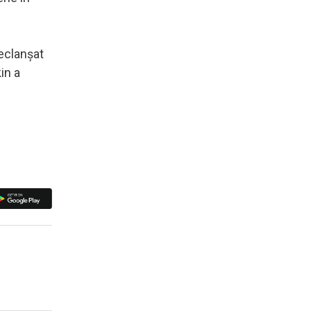
declanşat
in a