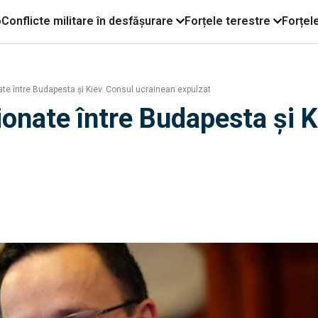
o
Conflicte militare în desfășurare
Forțele terestre
Forțel
ate între Budapesta şi Kiev. Consul ucrainean expulzat
ionate între Budapesta şi 