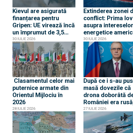
frontiera Poloniei
Kievul are asigurată
Extinderea zonei 
finanțarea pentru
conflict: Prima lov
Gripen: UE virează încă
asupra intereselo
un împrumut de 3,5
energetice ameri
miliarde euro pentru
din Egipt activeaz
30 IULIE 2026
30 IULIE 2026
Gripen, drone, rachete
alerta la Casa Alb
și apărare aeriană
Clasamentul celor mai
După ce i s-au pus
puternice armate din
masă dovezile că
Orientul Mijlociu în
drona doborâtă de
2026
României era rusă
ambasadorul rus 
28 IULIE 2026
27 IULIE 2026
„avertizat” Român
pericolul unei
confruntări cu Rus