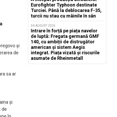
Eurofighter Typhoon destinate
Turciei. Până la deblocarea F-35,
turcii nu stau cu mâinile în sân
 a
04 AUGUST 2026
Intrare în forță pe piața navelor
de luptă: Fregata germană GMF
140, cu ambiții de distrugător
eregovo şi
american și sistem Aegis
berarea de
integrat. Piața vizată și riscurile
asumate de Rheinmetall
ara sa ar
aina şi
t de
ene în