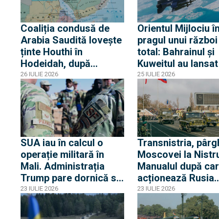
acuză o „înscenar
propagandistă”
Coaliția condusă de
Orientul Mijlociu î
Arabia Saudită lovește
pragul unui război
ținte Houthi în
total: Bahrainul și
Hodeidah, după
Kuweitul au lansat
atacurile asupra
secret atacuri aer
26 IULIE 2026
25 IULIE 2026
petrolierelor saudite și
direct pe teritoriul
amenințarea cu
Iranului
blocada Mării Roșii
SUA iau în calcul o
Transnistria, pârg
operație militară în
Moscovei la Nistr
Mali. Administrația
Manualul după ca
Trump pare dornică să
acționează Rusia
arate că Rusia nu este
pentru a ține în șa
23 IULIE 2026
23 IULIE 2026
cel mai bun partener
Republica Moldova
pentru africani, dar
România