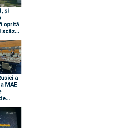
, și
a
i oprită
l scăzut
 al
usiei a
 la MAE
e
 de
 drone.
omân la
mat