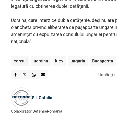
legătură cu obţinerea dublei cetăţenii.
Ucraina, care interzice dubla cetăţenie, deşi nu are 
o anchetă privind eliberarea de paşapoarte ungare l
ameninţat cu expulzarea consulului Ungariei pentru 
naţională'.
consul
ucraina
kiev
ungaria
Budapesta
Urmăriți-n
S.I. Catalin
Colaborator DefenseRomania