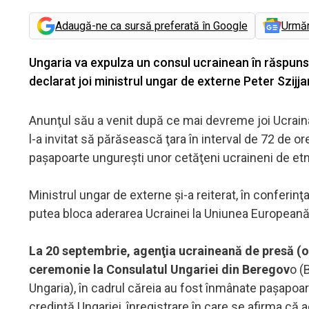
Adaugă-ne ca sursă preferată în Google
Urmă
Ungaria va expulza un consul ucrainean în răspuns
declarat joi ministrul ungar de externe Peter Szijja
Anunţul său a venit după ce mai devreme joi Ucraina
l-a invitat să părăsească ţara în interval de 72 de or
paşapoarte ungureşti unor cetăţeni ucraineni de et
Ministrul ungar de externe şi-a reiterat, în conferin
putea bloca aderarea Ucrainei la Uniunea Europeană
La 20 septembrie, agenţia ucraineană de presă (of
ceremonie la Consulatul Ungariei din Beregov
o (
Ungaria), în cadrul căreia au fost înmânate paşapoa
credinţă Ungariei, înregistrare în care se afirma că a