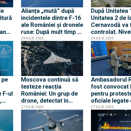
de
Alianța „mută” după
După Unitatea 1
itură
incidentele dintre F-16
Unitatea 2 de l
r
ale României și dronele
Cernavodă va f
cane
ruse: După mult timp o
controlat. Nive
ă
dronă RQ-4D și două
fără precedent
29 IULIE 2026
29 IULIE 2026
ă
avioane RC-135 și
Dunării
Artemis II au survolat
Marea Neagră
 pe
Moscova continuă să
Ambasadorul R
testeze reacția
fost convocat
 F-ul
României: Un grup de
pentru protest
,
drone, detectat în
oficiale legate
a
proximitatea frontierei
incursiunile cu
27 IULIE 2026
27 IULIE 2026
ia de
fluviale cu Ucraina
Ambasadorul r
Moscova, che
ia și
acasă pentru