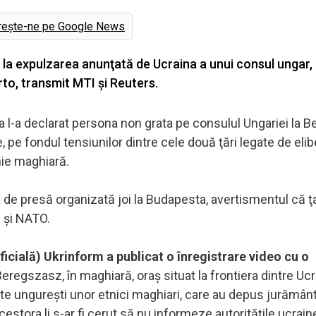
rește-ne pe Google News
 la expulzarea anunţată de Ucraina a unui consul ungar,
rto, transmit MTI şi Reuters.
 l-a declarat persona non grata pe consulul Ungariei la B
e, pe fondul tensiunilor dintre cele două ţări legate de eli
nie maghiară.
ţa de presă organizată joi la Budapesta, avertismentul că ţ
 şi NATO.
icială) Ukrinform a publicat o înregistrare video cu o
Beregszasz, în maghiară, oraş situat la frontiera dintre Ucr
rte ungureşti unor etnici maghiari, care au depus jurămân
cestora li s-ar fi cerut să nu informeze autorităţile ucrain