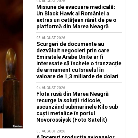
04 AUGUST 2026
Misiune de evacuare medicală:
Un Black Hawk al României a
extras un cetățean rănit de pe o
platformă din Marea Neagră
05 AUGUST 2026
Scurgeri de documente au
dezvăluit negocieri prin care
Emiratele Arabe Unite ar fi
interesate să încheie o tranzacție
de armament cu Israelul în
valoare de 1,3 miliarde de dolari
04 AUGUST 2026
Flota rusă din Marea Neagră
recurge la soluții ridicole,
ascunzând submarinele Kilo sub
cuști metalice în portul
Novorossiysk (Foto Satelit)
03 AUGUST 2026
A început producția avioanelor