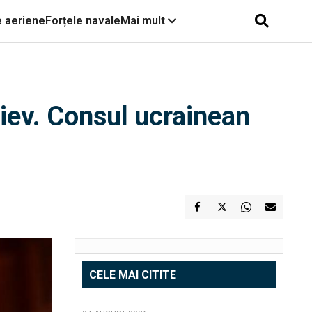
e aeriene
Forțele navale
Mai mult
Kiev. Consul ucrainean
CELE MAI CITITE