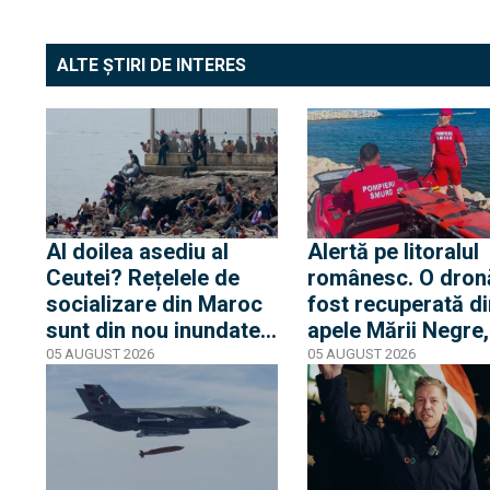
ALTE ȘTIRI DE INTERES
Al doilea asediu al
Alertă pe litoralul
Ceutei? Rețelele de
românesc. O dron
socializare din Maroc
fost recuperată di
sunt din nou inundate
apele Mării Negre,
de mesaje pentru o
apropierea plajei 
05 AUGUST 2026
05 AUGUST 2026
nouă mobilizare către
din Mamaia
orașul spaniol