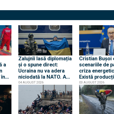
Zalujnîi lasă diplomația
Cristian Bușoi
ă a
și o spune direct:
scenariile de p
n
Ucraina nu va adera
criza energetic
 în
niciodată la NATO. Am
Există producț
Loft
auzit 12 ani povești
internă stabilă
04 AUGUST 2026
03 AUGUST 2026
privind aderarea
alimentăm popu
noastră