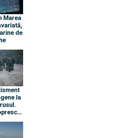
în Marea
variată,
arine de
he
tisment
ogene la
rusul.
 opresc
 încearcă
iera