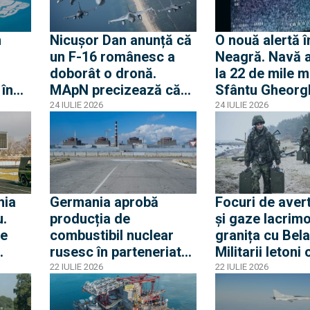
e
consultări
n
Nicușor Dan anunță că
O nouă alertă 
un F-16 românesc a
Neagră. Navă a
doborât o dronă.
la 22 de mile m
 în
MApN precizează că
Sfântu Gheorg
iene
drona a survolat
24 IULIE 2026
24 IULIE 2026
teritoriul național pe
traiectul Sulina-Brăila-
Fetești-Buzău
hia
Germania aprobă
Focuri de aver
u.
producția de
și gaze lacrim
re
combustibil nuclear
granița cu Bela
rusesc în parteneriat
Militarii letoni
h
cu Rosatom. Deși
migranții care
22 IULIE 2026
22 IULIE 2026
 și
cooperarea se
să treacă front
desfășoară sub