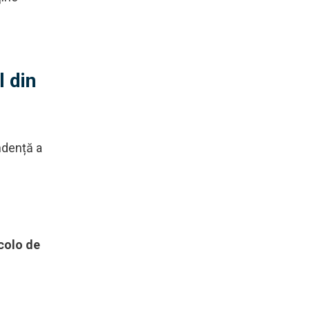
l din
ndență a
colo de