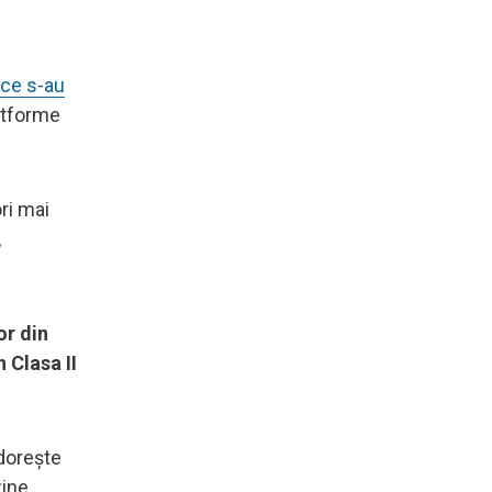
ice s-au
atforme
ri mai
,
or din
 Clasa II
dorește
ține