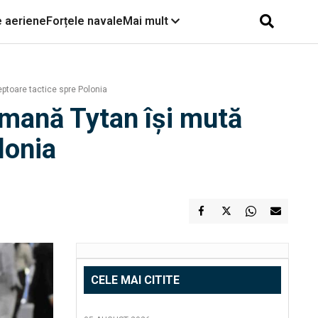
e aeriene
Forțele navale
Mai mult
eptoare tactice spre Polonia
rmană Tytan își mută
lonia
CELE MAI CITITE