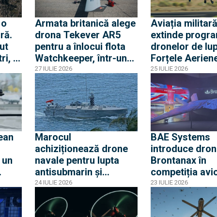
 o
Armata britanică alege
Aviația militar
ră.
drona Tekever AR5
extinde progr
ut
pentru a înlocui flota
dronelor de lup
ri, în
Watchkeeper, într-un
Forțele Aerien
sk,
contract de o jumătate
constructori p
27 IULIE 2026
25 IULIE 2026
de miliard de dolari
următoarea ge
klun-
de platforme
autonome
nean
Marocul
BAE Systems
achiziționează drone
introduce dron
 un
navale pentru lupta
Brontanax în
antisubmarin și
competiția avi
.000
deminare navală
fără pilot: Solu
24 IULIE 2026
23 IULIE 2026
Britanii pentru 
de vânătoare