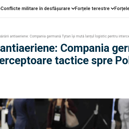
o
Conflicte militare în desfășurare
Forțele terestre
Forțel
rării antiaeriene: Compania germană Tytan își mută lanțul logistic pentru interc
 antiaeriene: Compania ge
nterceptoare tactice spre Po