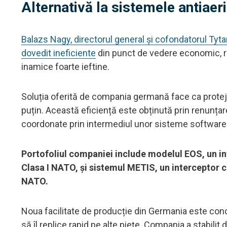
Alternativă la sistemele antiaer
Balazs Nagy, directorul general și cofondatorul Tyta
dovedit ineficiente
din punct de vedere economic, r
inamice foarte ieftine.
Soluția oferită de compania germană face ca proteja
puțin. Această eficiență este obținută prin renunțar
coordonate prin intermediul unor sisteme software a
Portofoliul companiei include modelul EOS, un in
Clasa I NATO, și sistemul METIS, un interceptor cu
NATO.
Noua facilitate de producție din Germania este co
să îl replice rapid pe alte piețe. Compania a stabilit