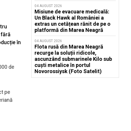
04 AUGUST 2026
Misiune de evacuare medicală:
Un Black Hawk al României a
extras un cetățean rănit de pe o
ntru
platformă din Marea Neagră
 fără
04 AUGUST 2026
ducție în
Flota rusă din Marea Neagră
recurge la soluții ridicole,
ascunzând submarinele Kilo sub
cuști metalice în portul
.000 de
Novorossiysk (Foto Satelit)
ct pe
eriană