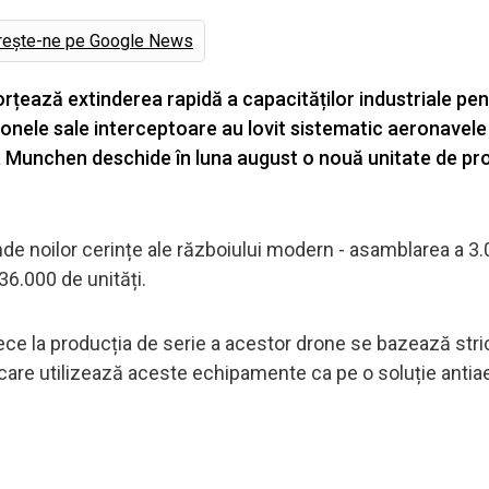
rește-ne pe Google News
orțează extinderea rapidă a capacităților industriale pe
nele sale interceptoare au lovit sistematic aeronavele
 la Munchen deschide în luna august o nouă unitate de pro
nde noilor cerințe ale războiului modern - asamblarea a 3
36.000 de unități.
ece la producția de serie a acestor drone se bazează stri
care utilizează aceste echipamente ca pe o soluție antia