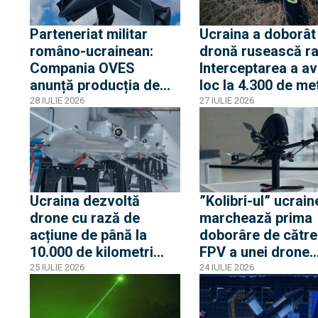
Parteneriat militar
Ucraina a doborât
româno-ucrainean:
dronă rusească ra
Compania OVES
Interceptarea a av
anunță producția de
loc la 4.300 de met
drone la Cluj. Ce
regiunea rusă Kur
28 IULIE 2026
27 IULIE 2026
modele de drone sunt
cu o dronă
vizate
interceptoare Cha
KM
Ucraina dezvoltă
”Kolibri-ul” ucrai
drone cu rază de
marchează prima
acțiune de până la
doborâre de către
10.000 de kilometri
FPV a unei drone
pentru a lovi complexul
rusești la peste 3
25 IULIE 2026
24 IULIE 2026
militar-industrial din
de metri altitudine
spatele frontului rus