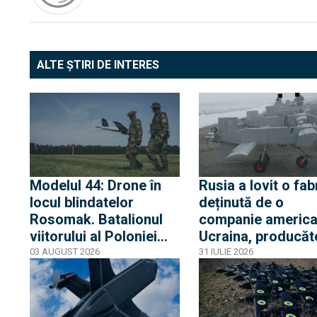
ALTE ȘTIRI DE INTERES
Modelul 44: Drone în
Rusia a lovit o fab
locul blindatelor
deținută de o
Rosomak. Batalionul
companie america
viitorului al Poloniei
Ucraina, producăt
are o companie de
de drone rezistent
03 AUGUST 2026
31 IULIE 2026
drone și a ajuns deja în
bruiaj
poligon