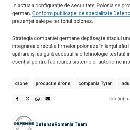
În actuala configurație de securitate, Polonia se pr
german.
Conform publicației de specialitate Defen
prezenței sale pe teritoriul polonez.
Strategia companiei germane depășește stadiul unor 
integrarea directă a firmelor poloneze în lanțul său 
apărare își asigură accesul la o tehnologie testată î
esențial pentru fabricarea sistemelor autonome int
drone
productie drone
compania Tytan
indu
Urmăriți-n
DefenseRomania Team