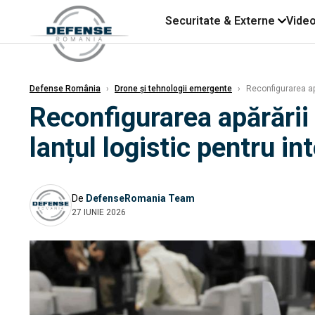
Securitate & Externe
Vide
Defense România
›
Drone și tehnologii emergente
›
Reconfigurarea apă
Reconfigurarea apărării
lanțul logistic pentru i
De
DefenseRomania Team
27 IUNIE 2026