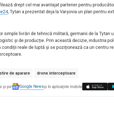
ofilează drept cel mai avantajat partener pentru producăto
ce24
, Tytan a prezentat deja la Varșovia un plan pentru ex
simple livrări de tehnică militară, germanii de la Tytan 
logistic și de producție. Prin această decizie, industria p
n condiții reale de luptă și se poziționează ca un centru r
erceptoare.
stire de aparare
drone interceptoare
Google News
e și pe
și în aplicațiile mobile