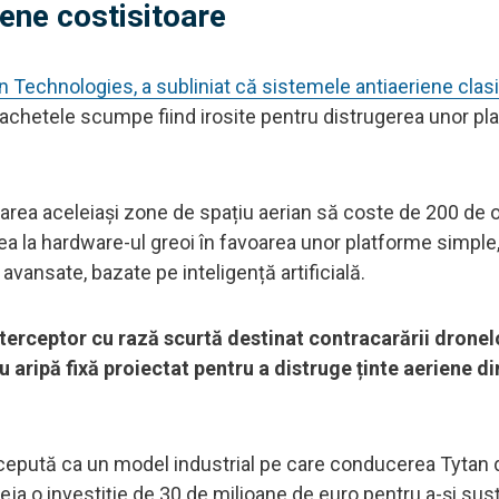
iene costisitoare
n Technologies, a subliniat că sistemele antiaeriene clas
achetele scumpe fiind irosite pentru distrugerea unor pl
rea aceleiași zone de spațiu aerian să coste de 200 de o
ea la hardware-ul greoi în favoarea unor platforme simple
vansate, bazate pe inteligență artificială.
terceptor cu rază scurtă destinat contracarării dronel
 aripă fixă proiectat pentru a distruge ținte aeriene din
ncepută ca un model industrial pe care conducerea Tytan 
 deja o investiție de 30 de milioane de euro pentru a-și sus