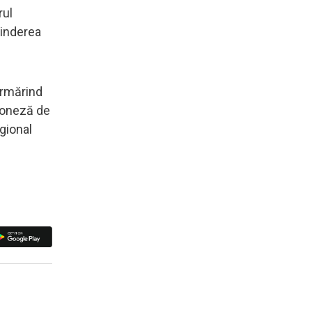
rul
tinderea
urmărind
oloneză de
egional