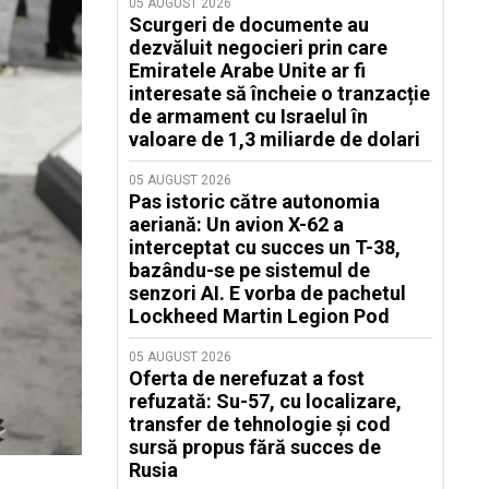
05 AUGUST 2026
Scurgeri de documente au
dezvăluit negocieri prin care
Emiratele Arabe Unite ar fi
interesate să încheie o tranzacție
de armament cu Israelul în
valoare de 1,3 miliarde de dolari
05 AUGUST 2026
Pas istoric către autonomia
aeriană: Un avion X-62 a
interceptat cu succes un T-38,
bazându-se pe sistemul de
senzori AI. E vorba de pachetul
Lockheed Martin Legion Pod
05 AUGUST 2026
Oferta de nerefuzat a fost
refuzată: Su-57, cu localizare,
transfer de tehnologie și cod
sursă propus fără succes de
Rusia