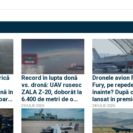
rică
Record în lupta donă
Dronele avion
vs. dronă: UAV rusesc
Fury, pe reped
nă în
ZALA Z-20, doborât la
înainte? După 
oare
6.400 de metri de o
lansat în premi
e la
dronă interceptoare a
rachetă AIM-12
29 IULIE 2026
28 IULIE 2026
Ucrainei. Ce dezvăluie
SUA s-a ridica
reușita pentru
fabrică unde d
antiaeriana clasică
început produc