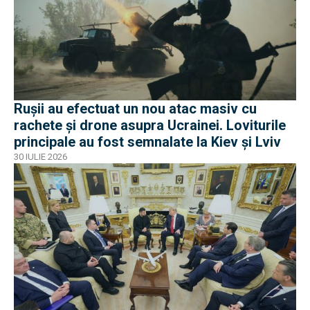
Rușii au efectuat un nou atac masiv cu
rachete și drone asupra Ucrainei. Loviturile
principale au fost semnalate la Kiev și Lviv
30 IULIE 2026