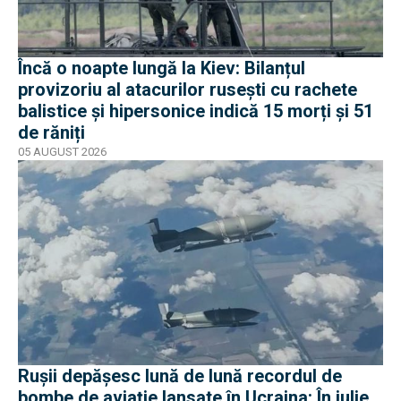
Încă o noapte lungă la Kiev: Bilanțul
provizoriu al atacurilor rusești cu rachete
balistice și hipersonice indică 15 morți și 51
de răniți
05 AUGUST 2026
Rușii depășesc lună de lună recordul de
bombe de aviație lansate în Ucraina: În iulie,