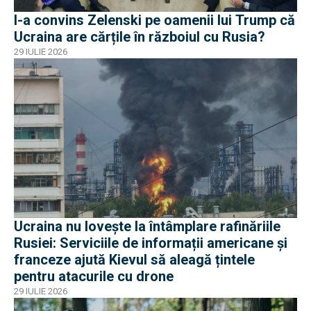
I-a convins Zelenski pe oamenii lui Trump că
Ucraina are cărțile în războiul cu Rusia?
29 IULIE 2026
Ucraina nu lovește la întâmplare rafinăriile
Rusiei: Serviciile de informații americane și
franceze ajută Kievul să aleagă țintele
pentru atacurile cu drone
29 IULIE 2026