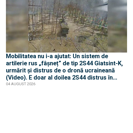
Mobilitatea nu i-a ajutat: Un sistem de
artilerie rus „fâșneț” de tip 2S44 Giatsint-K,
urmărit și distrus de o dronă ucraineană
(Video). E doar al doilea 2S44 distrus în
război
04 AUGUST 2026