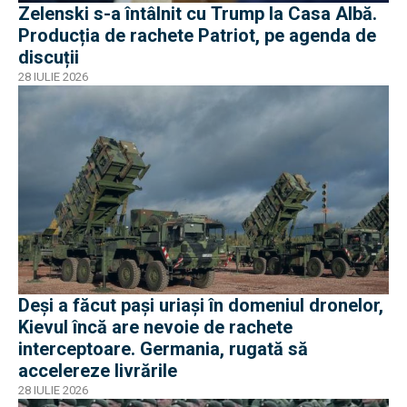
Zelenski s-a întâlnit cu Trump la Casa Albă.
Producția de rachete Patriot, pe agenda de
discuții
28 IULIE 2026
Deși a făcut pași uriași în domeniul dronelor,
Kievul încă are nevoie de rachete
interceptoare. Germania, rugată să
accelereze livrările
28 IULIE 2026