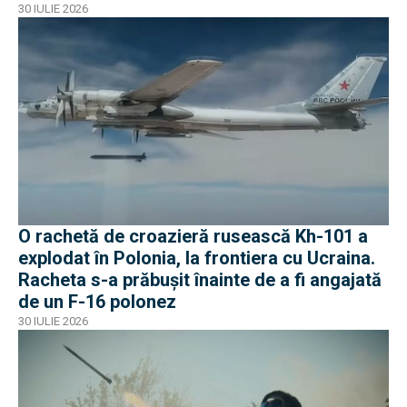
Ucraina
30 IULIE 2026
O rachetă de croazieră rusească Kh-101 a
explodat în Polonia, la frontiera cu Ucraina.
Racheta s-a prăbușit înainte de a fi angajată
de un F-16 polonez
30 IULIE 2026