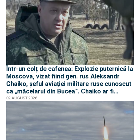
Într-un colț de cafenea: Explozie puternică la
Moscova, vizat fiind gen. rus Aleksandr
Chaiko, șeful aviației militare ruse cunoscut
ca „măcelarul din Bucea”. Chaiko ar fi
supraviețuit
02 AUGUST 2026