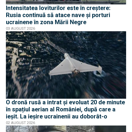
Intensitatea loviturilor este în creștere:
Rusia continuă să atace nave și porturi
ucrainene în zona Mării Negre
03 AUGUST 2026
O dronă rusă a intrat și evoluat 20 de minute
în spațiul aerian al României, după care a
ieșit. La ieșire ucrainenii au doborât-o
02 AUGUST 2026