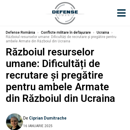
Defense România
›
Conflicte militare în defășurare
›
Ucraina
›
Războiul resurselor umane: Dificultăți de recrutare și pregătire pentru
ambele Armate din Războiul din Ucraina
Războiul resurselor
umane: Dificultăți de
recrutare și pregătire
pentru ambele Armate
din Războiul din Ucraina
De
Ciprian Dumitrache
16 IANUARIE 2025