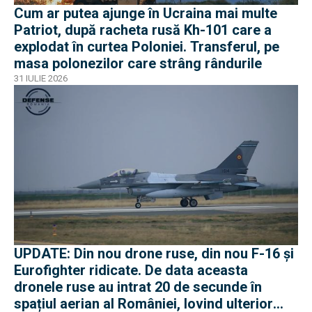
Cum ar putea ajunge în Ucraina mai multe
Patriot, după racheta rusă Kh-101 care a
explodat în curtea Poloniei. Transferul, pe
masa polonezilor care strâng rândurile
31 IULIE 2026
UPDATE: Din nou drone ruse, din nou F-16 și
Eurofighter ridicate. De data aceasta
dronele ruse au intrat 20 de secunde în
spațiul aerian al României, lovind ulterior