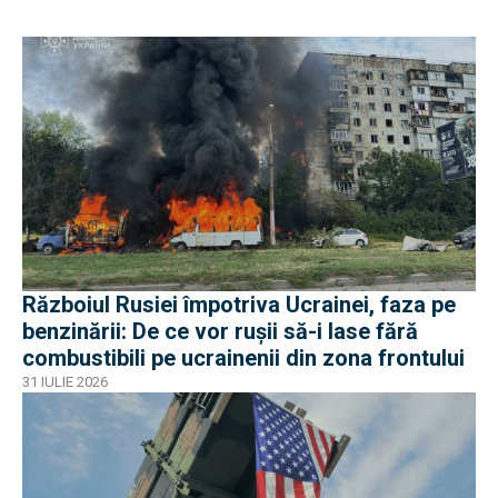
Războiul Rusiei împotriva Ucrainei, faza pe
benzinării: De ce vor rușii să-i lase fără
combustibili pe ucrainenii din zona frontului
31 IULIE 2026