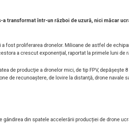
 s-a transformat într-un război de uzură, nici măcar ucr
a fost proliferarea dronelor. Milioane de astfel de echi
cestora a crescut exponențial, raportat la primele luni de r
tea de producţie a dronelor mici, de tip FPV, depăşeşte 8
rone de recunoaştere, de lovire la distanţă, drone navale s
 e gândirea din spatele accelerării producției de drone uc