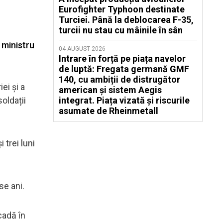
Eurofighter Typhoon destinate
Turciei. Până la deblocarea F-35,
turcii nu stau cu mâinile în sân
 ministru
04 AUGUST 2026
Intrare în forță pe piața navelor
de luptă: Fregata germană GMF
140, cu ambiții de distrugător
ei și a
american și sistem Aegis
oldații
integrat. Piața vizată și riscurile
asumate de Rheinmetall
 trei luni
se ani.
cadă în