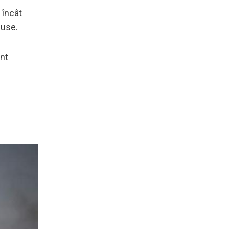
 încât
duse.
unt