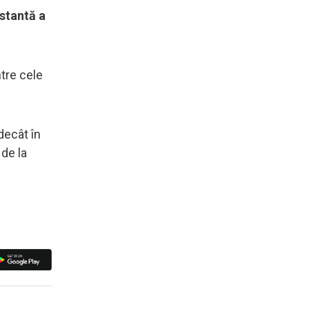
stantă a
ntre cele
cât în ​​
de la