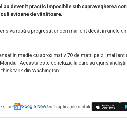
col au devenit practic imposibile sub supravegherea con
u două avioane de vânătoare.
nsiva rusă a progresat uneori mai lent decât în ​​unele di
at în medie cu aproximativ 70 de metri pe zi: mai lent de
ndial. Aceasta este concluzia la care au ajuns analiștii 
n think tank din Washington.
Google News
e și pe
și în aplicațiile mobile