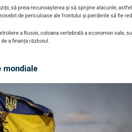
iții, să preia recunoașterea și să sprijine atacurile, astfel
eosebit de periculoase ale frontului și pierderile să fie re
petroliere a Rusiei, coloana vertebrală a economiei sale, s
e a finanța războiul.
e mondiale