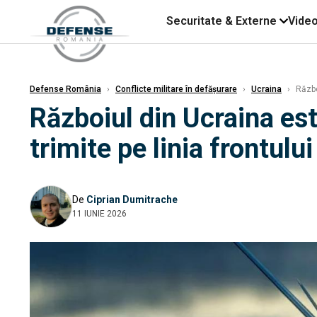
Securitate & Externe
Vide
Defense România
›
Conflicte militare în defășurare
›
Ucraina
›
Război
Războiul din Ucraina es
trimite pe linia frontul
De
Ciprian Dumitrache
11 IUNIE 2026