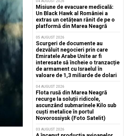
04 AUGUST 2026
Misiune de evacuare medicală:
Un Black Hawk al României a
extras un cetățean rănit de pe o
platformă din Marea Neagră
05 AUGUST 2026
Scurgeri de documente au
dezvăluit negocieri prin care
Emiratele Arabe Unite ar fi
interesate să încheie o tranzacție
de armament cu Israelul în
valoare de 1,3 miliarde de dolari
04 AUGUST 2026
Flota rusă din Marea Neagră
recurge la soluții ridicole,
ascunzând submarinele Kilo sub
cuști metalice în portul
Novorossiysk (Foto Satelit)
03 AUGUST 2026
A început producția avioanelor