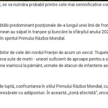
l, se va număra probabil printre cele mai semnificative co
ălii predominant poziționale de-a lungul unei linii de fron
nean au săpat în tranșee și buncăre la sfârșitul anului 20
 în spiritul Primului Război Mondial.
bitor de cele din nordul Franței de acum un secol. Trupel
va sute de metri - uneori suficient de aproape pentru a 
 ține inamicul la pământ, urmate de atacuri de infanterie a
luptă, confruntarea în stilul Primului Război Mondial, c
, presărate cu adăposturi. În această „zonă afectată”, ori