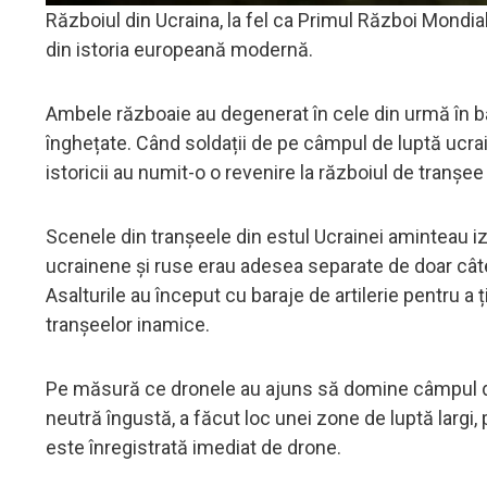
Războiul din Ucraina, la fel ca Primul Război Mondia
din istoria europeană modernă.
Ambele războaie au degenerat în cele din urmă în băt
înghețate. Când soldații de pe câmpul de luptă ucrai
istoricii au numit-o o revenire la războiul de tranșee
Scenele din tranșeele din estul Ucrainei aminteau iz
ucrainene și ruse erau adesea separate de doar câte
Asalturile au început cu baraje de artilerie pentru a
tranșeelor ​​inamice.
Pe măsură ce dronele au ajuns să domine câmpul de 
neutră îngustă, a făcut loc unei zone de luptă largi
este înregistrată imediat de drone.