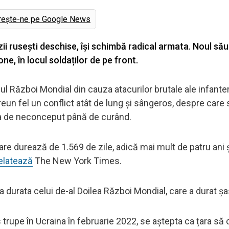
rește-ne pe Google News
zii rusești deschise, își schimbă radical armata. Noul său
ne, în locul soldaților de pe front.
Război Mondial din cauza atacurilor brutale ale infanteri
reun fel un conflict atât de lung și sângeros, despre care s
ărea de neconceput până de curând.
are durează de 1.569 de zile, adică mai mult de patru ani și
elatează
The New York Times.
la durata celui de-al Doilea Război Mondial, care a durat șa
s trupe în Ucraina în februarie 2022, se aștepta ca țara să 