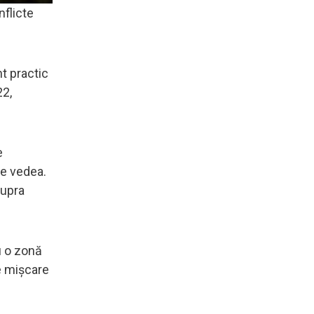
nflicte
t practic
22,
e
se vedea.
supra
u o zonă
ce mișcare