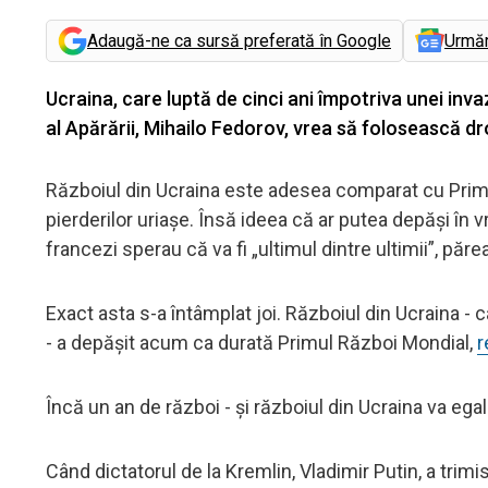
Adaugă-ne ca sursă preferată în Google
Urmă
Ucraina, care luptă de cinci ani împotriva unei inva
al Apărării, Mihailo Fedorov, vrea să folosească dro
Războiul din Ucraina este adesea comparat cu Primul 
pierderilor uriașe. Însă ideea că ar putea depăși în v
francezi sperau că va fi „ultimul dintre ultimii”, p
Exact asta s-a întâmplat joi. Războiul din Ucraina - c
- a depășit acum ca durată Primul Război Mondial,
r
Încă un an de război - și războiul din Ucraina va ega
Când dictatorul de la Kremlin, Vladimir Putin, a trimi