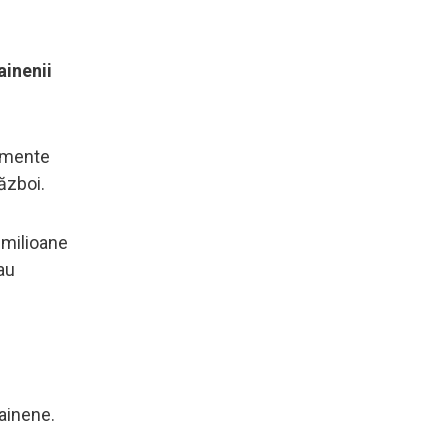
ainenii
pamente
ăzboi.
 milioane
au
rainene.