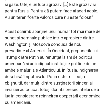
și gaze. Uite, e un lucru grozav. […] Este grozav și
pentru Rusia. Pentru că putem face afaceri acolo.
Au un teren foarte valoros care nu este folosit.”
Acest schimb aparține unui număr tot mai mare de
sunet și semnale publice într-o apropiere dintre
Washington și Moscova condusă de noul
președinte al Americii. În Occident, propunerile lui
Trump către Putin au renunțat la ani de politică
americană și au indignat instituțiile politice de pe
ambele maluri ale Atlanticului. În Rusia, indignarea
deschisă împotriva lui Putin este mai puțin
obișnuită, dar mulți dintre susținătorii sinceri ai
invaziei au criticat totuși dorința președintelui de a
lua în considerare reînnoirea cooperării economice
cu americanii.