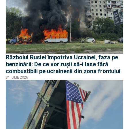
Războiul Rusiei împotriva Ucrainei, faza pe
benzinării: De ce vor rușii să-i lase fără
combustibili pe ucrainenii din zona frontului
31 IULIE 2026