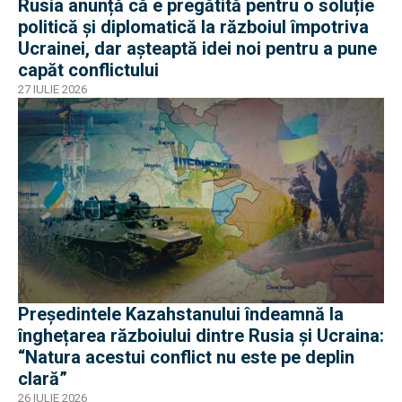
Rusia anunță că e pregătită pentru o soluție
politică și diplomatică la războiul împotriva
Ucrainei, dar așteaptă idei noi pentru a pune
capăt conflictului
27 IULIE 2026
Președintele Kazahstanului îndeamnă la
înghețarea războiului dintre Rusia și Ucraina:
“Natura acestui conflict nu este pe deplin
clară”
26 IULIE 2026