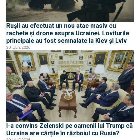
Rușii au efectuat un nou atac masiv cu
rachete și drone asupra Ucrainei. Loviturile
principale au fost semnalate la Kiev și Lviv
30 IULIE 2026
I-a convins Zelenski pe oamenii lui Trump că
Ucraina are cărțile în războiul cu Rusia?
29 IULIE 2026