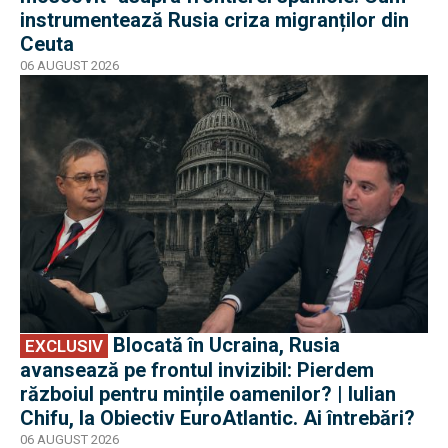
instrumentează Rusia criza migranților din
Ceuta
06 AUGUST 2026
EXCLUSIV
Blocată în Ucraina, Rusia
EXCLUSIV
avansează pe frontul invizibil: Pierdem
războiul pentru mințile oamenilor? | Iulian
Chifu, la Obiectiv EuroAtlantic. Ai întrebări?
06 AUGUST 2026