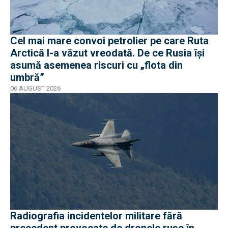
Cel mai mare convoi petrolier pe care Ruta
Arctică l-a văzut vreodată. De ce Rusia își
asumă asemenea riscuri cu „flota din
umbră”
06 AUGUST 2026
Radiografia incidentelor militare fără