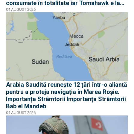
consumate în totalitate iar Tomahawk e la
jumătate
04 AUGUST 2026
Arabia Saudită reunește 12 țări într-o alianță
pentru a proteja navigația în Marea Roșie.
Importanța Strâmtorii Importanța Strâmtorii
Bab el Mandeb
04 AUGUST 2026