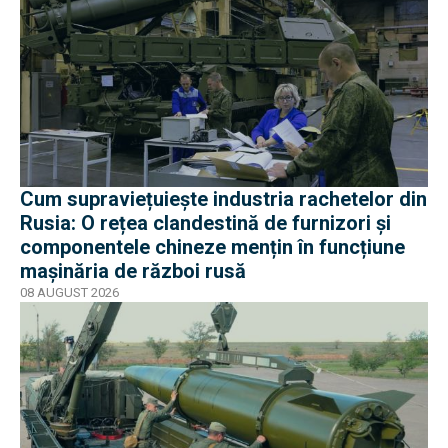
Cum supraviețuiește industria rachetelor din
Rusia: O rețea clandestină de furnizori și
componentele chineze mențin în funcțiune
mașinăria de război rusă
08 AUGUST 2026