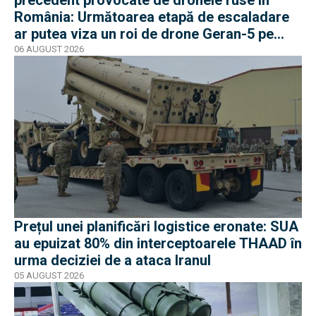
precedent provocate de dronele ruse în
România: Următoarea etapă de escaladare
ar putea viza un roi de drone Geran-5 pe
direcția Galați-Reni
06 AUGUST 2026
Prețul unei planificări logistice eronate: SUA
au epuizat 80% din interceptoarele THAAD în
urma deciziei de a ataca Iranul
05 AUGUST 2026