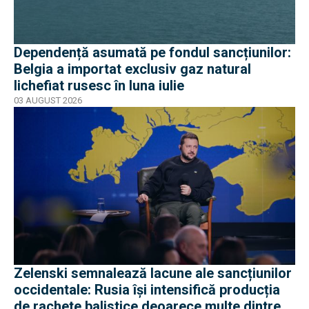
Dependență asumată pe fondul sancțiunilor:
Belgia a importat exclusiv gaz natural
lichefiat rusesc în luna iulie
03 AUGUST 2026
Zelenski semnalează lacune ale sancțiunilor
occidentale: Rusia își intensifică producția
de rachete balistice deoarece multe dintre