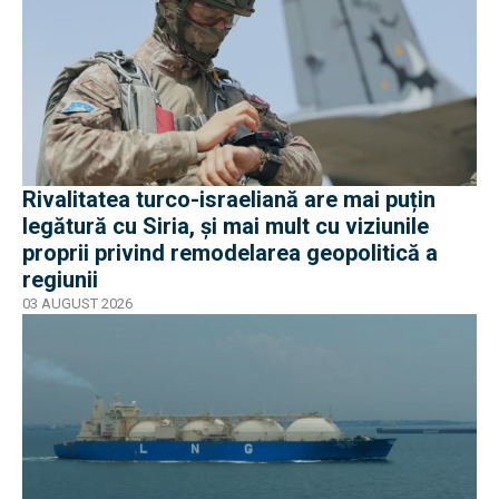
Rivalitatea turco-israeliană are mai puțin
legătură cu Siria, și mai mult cu viziunile
proprii privind remodelarea geopolitică a
regiunii
03 AUGUST 2026