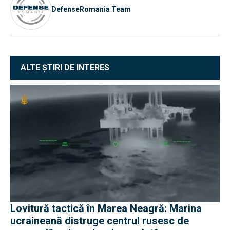
DefenseRomania Team
ALTE ȘTIRI DE INTERES
Lovitură tactică în Marea Neagră: Marina
ucraineană distruge centrul rusesc de