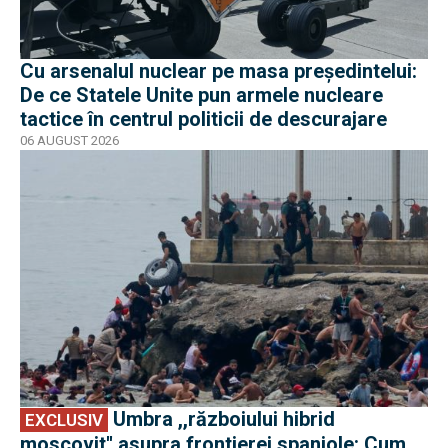
Cu arsenalul nuclear pe masa preşedintelui:
De ce Statele Unite pun armele nucleare
tactice în centrul politicii de descurajare
06 AUGUST 2026
EXCLUSIV
Umbra ,,războiului hibrid
EXCLUSIV
moscovit'' asupra frontierei spaniole: Cum