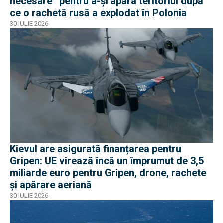
necesare” pentru a-și apăra teritoriul după
ce o rachetă rusă a explodat în Polonia
30 IULIE 2026
Kievul are asigurată finanțarea pentru
Gripen: UE virează încă un împrumut de 3,5
miliarde euro pentru Gripen, drone, rachete
și apărare aeriană
30 IULIE 2026