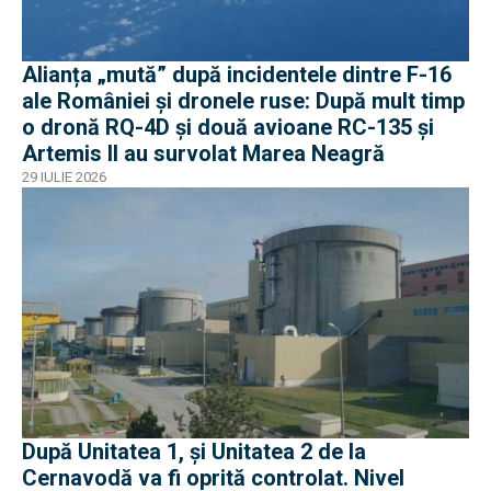
Alianța „mută” după incidentele dintre F-16
ale României și dronele ruse: După mult timp
o dronă RQ-4D și două avioane RC-135 și
Artemis II au survolat Marea Neagră
29 IULIE 2026
După Unitatea 1, și Unitatea 2 de la
Cernavodă va fi oprită controlat. Nivel