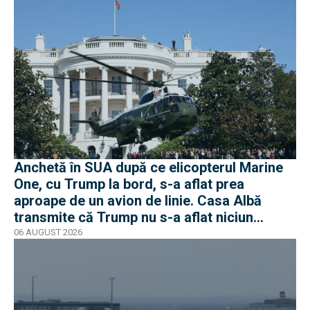
Anchetă în SUA după ce elicopterul Marine
One, cu Trump la bord, s-a aflat prea
aproape de un avion de linie. Casa Albă
transmite că Trump nu s-a aflat niciun
moment în pericol
06 AUGUST 2026