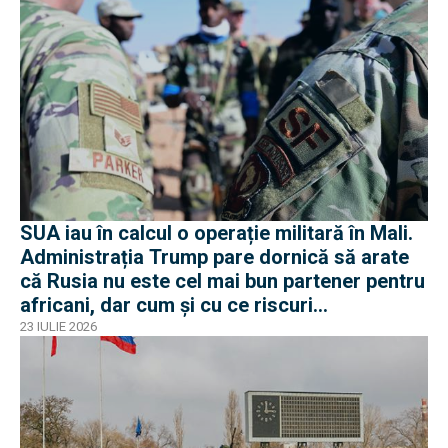
SUA iau în calcul o operație militară în Mali.
Administrația Trump pare dornică să arate
că Rusia nu este cel mai bun partener pentru
africani, dar cum și cu ce riscuri
operaționale?
23 IULIE 2026