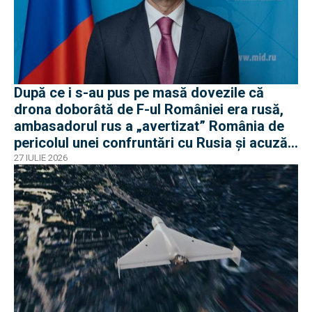
După ce i s-au pus pe masă dovezile că
drona doborâtă de F-ul României era rusă,
ambasadorul rus a „avertizat” România de
pericolul unei confruntări cu Rusia și acuză
o „înscenare propagandistă”
27 IULIE 2026