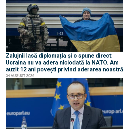
Zalujnîi lasă diplomația și o spune direct:
Ucraina nu va adera niciodată la NATO. Am
auzit 12 ani povești privind aderarea noastră
04 AUGUST 2026