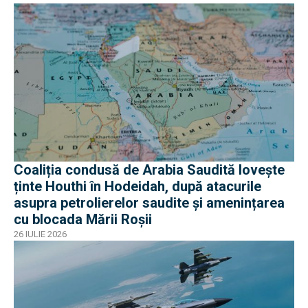
Coaliția condusă de Arabia Saudită lovește
ținte Houthi în Hodeidah, după atacurile
asupra petrolierelor saudite și amenințarea
cu blocada Mării Roșii
26 IULIE 2026