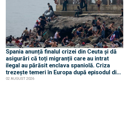
Spania anunță finalul crizei din Ceuta și dă
asigurări că toți migranții care au intrat
ilegal au părăsit enclava spaniolă. Criza
trezește temeri în Europa după episodul din
2015
02 AUGUST 2026