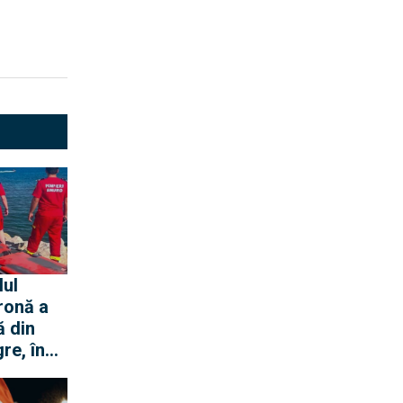
lul
ronă a
ă din
re, în
ei Loft