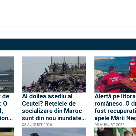
t de
Al doilea asediu al
Alertă pe litora
: O
Ceutei? Rețelele de
românesc. O d
l,
socializare din Maroc
fost recuperat
ion
sunt din nou inundate
apele Mării Neg
 ce
de mesaje pentru o
apropierea plaj
05 AUGUST 2026
05 AUGUST 2026
rfă
nouă mobilizare către
din Mamaia