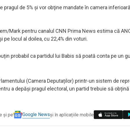
e de pragul de 5% şi vor obţine mandate în camera inferioar
şi Stem/Mark pentru canalul CNN Prima News estima că AN
i pe locul al doilea, cu 22,4% din voturi.
 puțin probabil ca partidul lui Babis să poată conta pe un g
rlamentului (Camera Deputaților) printr-un sistem de rep
ntru a depăși pragul electoral, un partid trebuie să obțină
Google News
e și pe
și în aplicațiile mobile