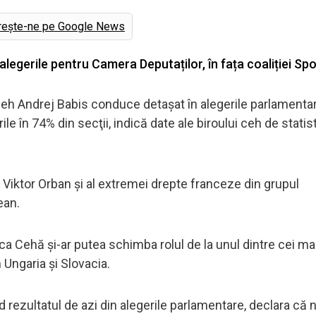
rește-ne pe Google News
legerile pentru Camera Deputaților, în fața coaliției Spo
er ceh Andrej Babis conduce detaşat în alegerile parlamenta
e în 74% din secţii, indică date ale biroului ceh de statist
r Viktor Orban și al extremei drepte franceze din grupul
ean.
 Cehă și-ar putea schimba rolul de la unul dintre cei mai
m Ungaria și Slovacia.
d rezultatul de azi din alegerile parlamentare, declara că 