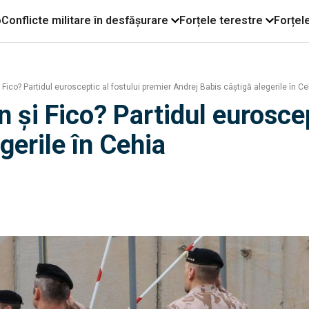
o
Conflicte militare în desfășurare
Forțele terestre
Forțel
Fico? Partidul eurosceptic al fostului premier Andrej Babis câştigă alegerile în Ce
 și Fico? Partidul euroscep
gerile în Cehia