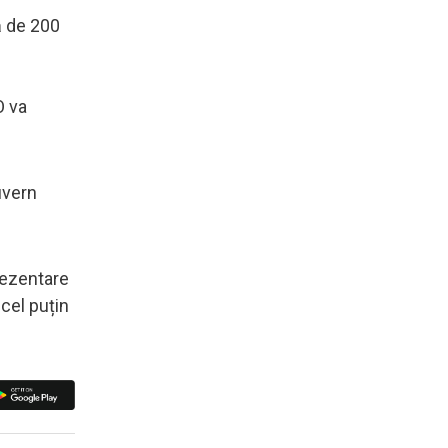
ă de 200
O va
uvern
rezentare
 cel puțin