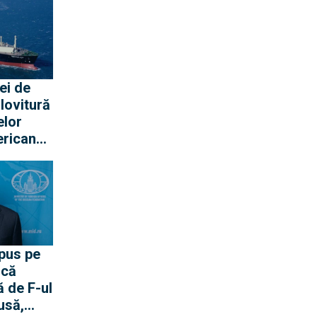
timp,
i cu
prit s-
iei
ei de
 lovitură
elor
ericane
ează
Albă
 pus pe
 că
 de F-ul
usă,