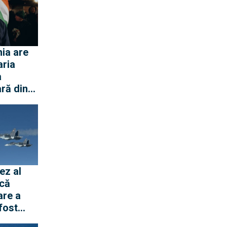
ia are
aria
a
ră din
 Dunării
ar
ază
e
ez al
 că
are a
 fost
măvara