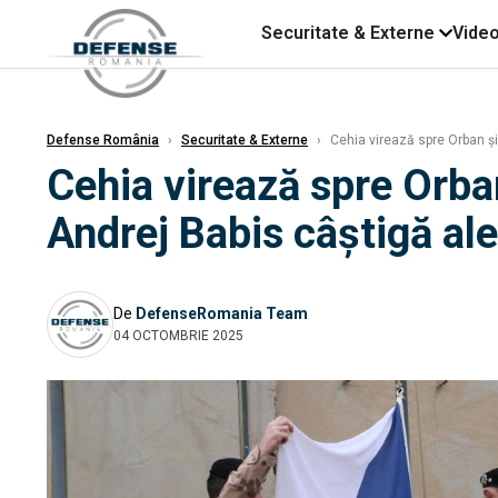
Securitate & Externe
Vide
Defense România
›
Securitate & Externe
›
Cehia virează spre Orban și 
Cehia virează spre Orban
Andrej Babis câştigă ale
De
DefenseRomania Team
04 OCTOMBRIE 2025