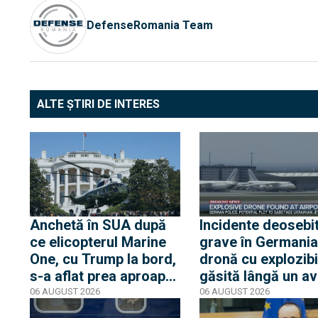
DefenseRomania Team
ALTE ȘTIRI DE INTERES
Anchetă în SUA după
Incidente deosebi
ce elicopterul Marine
grave în Germania
One, cu Trump la bord,
dronă cu explozibi
s-a aflat prea aproape
găsită lângă un av
de un avion de linie.
ucrainean, în timp
06 AUGUST 2026
06 AUGUST 2026
Casa Albă transmite
un alt avion de ma