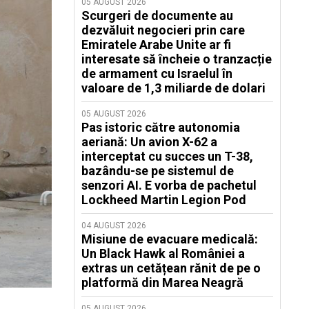
05 AUGUST 2026
Scurgeri de documente au
dezvăluit negocieri prin care
Emiratele Arabe Unite ar fi
interesate să încheie o tranzacție
de armament cu Israelul în
valoare de 1,3 miliarde de dolari
05 AUGUST 2026
Pas istoric către autonomia
aeriană: Un avion X-62 a
interceptat cu succes un T-38,
bazându-se pe sistemul de
senzori AI. E vorba de pachetul
Lockheed Martin Legion Pod
04 AUGUST 2026
Misiune de evacuare medicală:
Un Black Hawk al României a
extras un cetățean rănit de pe o
platformă din Marea Neagră
05 AUGUST 2026