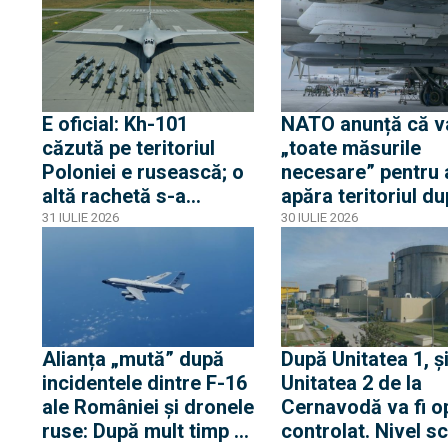
enclava spaniolă. Criza
despre mobilizare
trezește temeri în
Europa după episodul
din 2015
E oficial: Kh-101
NATO anunță că v
căzută pe teritoriul
„toate măsurile
Poloniei e rusească; o
necesare” pentru 
altă rachetă s-a
apăra teritoriul d
apropiat la 5 km de
ce o rachetă rusă 
31 IULIE 2026
30 IULIE 2026
frontieră, dar s-a
explodat în Poloni
întors spre Ucraina
Alianța „mută” după
După Unitatea 1, ș
incidentele dintre F-16
Unitatea 2 de la
ale României și dronele
Cernavodă va fi op
ruse: După mult timp o
controlat. Nivel s