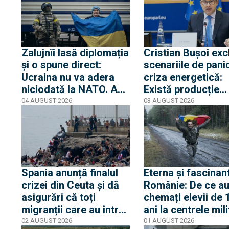
că Trump nu s-a aflat
care anula ateriza
niciun moment în
lovit o a doua dro
pericol
Zalujnîi lasă diplomația
Cristian Bușoi exc
și o spune direct:
scenariile de pani
Ucraina nu va adera
criza energetică:
niciodată la NATO. Am
Există producție
auzit 12 ani povești
internă stabilă cât
04 AUGUST 2026
03 AUGUST 2026
privind aderarea
alimentăm populaț
noastră
Spania anunță finalul
Eterna și fascinan
crizei din Ceuta și dă
Românie: De ce au
asigurări că toți
chemați elevii de 
migranții care au intrat
ani la centrele mil
ilegal au părăsit
și de ce nu este v
02 AUGUST 2026
01 AUGUST 2026