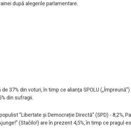
rainei după alegerile parlamentare.
de 37% din voturi, în timp ce alianţa SPOLU („Împreună”)
5% din sufragii.
populist ”Libertate și Democrație Directă” (SPD) - 8,2%, Pa
”Ajunge!” (Stačilo!) are în prezent 4,5%, în timp ce pragul e