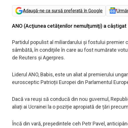
Adaugă-ne ca sursă preferată în Google
Urmă
ANO (Acţiunea cetăţenilor nemulţumiţi) a câștigat a
Partidul populist al miliardarului şi fostului premi
sâmbătă, în condiţiile în care au fost numărate voturil
de Reuters și Agerpres.
Liderul ANO, Babis, este un aliat al premierului unga
eurosceptic Patrioții Europei din Parlamentul Europ
Dacă va reuși să conducă din nou guvernul, Republica
aliați ai Ucrainei la o poziție apropiată de țări precu
Încă din vară, președintele ceh Petr Pavel, anticipân