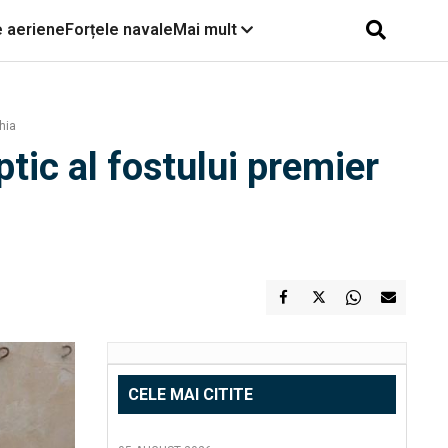
e aeriene
Forțele navale
Mai mult
hia
tic al fostului premier
CELE MAI CITITE