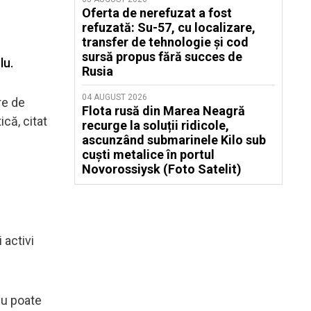
Oferta de nerefuzat a fost
refuzată: Su-57, cu localizare,
transfer de tehnologie și cod
sursă propus fără succes de
lu.
Rusia
04 AUGUST 2026
re de
Flota rusă din Marea Neagră
ică, citat
recurge la soluții ridicole,
ascunzând submarinele Kilo sub
cuști metalice în portul
Novorossiysk (Foto Satelit)
 activi
nu poate