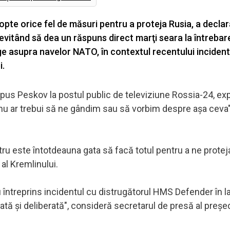
opte orice fel de măsuri pentru a proteja Rusia, a declar
 evitând să dea un răspuns direct marţi seara la întreba
age asupra navelor NATO, în contextul recentului inciden
i.
spus Peskov la postul public de televiziune Rossia-24, ex
i nu ar trebui să ne gândim sau să vorbim despre aşa ceva",
stru este întotdeauna gata să facă totul pentru a ne proteja
al Kremlinului.
 au întreprins incidentul cu distrugătorul HMS Defender în l
ată şi deliberată", consideră secretarul de presă al preşed