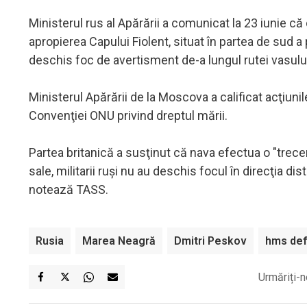
Ministerul rus al Apărării a comunicat la 23 iunie că 
apropierea Capului Fiolent, situat în partea de sud a
deschis foc de avertisment de-a lungul rutei vasului
Ministerul Apărării de la Moscova a calificat acţiuni
Convenţiei ONU privind dreptul mării.
Partea britanică a susţinut că nava efectua o "trecere
sale, militarii ruşi nu au deschis focul în direcţia di
notează TASS.
Rusia
Marea Neagră
Dmitri Peskov
hms de
Urmăriți-n