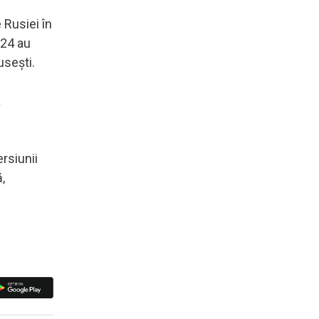
 Rusiei în
-24 au
useşti.
a
ersiunii
,