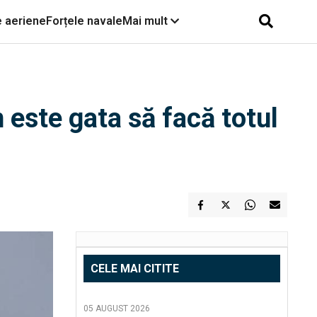
e aeriene
Forțele navale
Mai mult
 este gata să facă totul
CELE MAI CITITE
05 AUGUST 2026