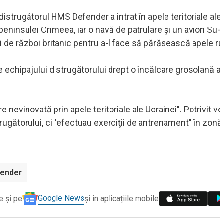
distrugătorul HMS Defender a intrat în apele teritoriale ale
 peninsulei Crimeea, iar o navă de patrulare şi un avion Su
 de război britanic pentru a-l face să părăsească apele r
le echipajului distrugătorului drept o încălcare grosolană 
 nevinovată prin apele teritoriale ale Ucrainei". Potrivit v
strugătorului, ci "efectuau exerciţii de antrenament" în zonă
fender
Google News
e și pe
și în aplicațiile mobile