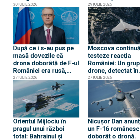
din Egipt activează
dronă RQ-4D și d
30 IULIE 2026
29 IULIE 2026
alerta la Casa Albă
avioane RC-135 și
Artemis II au surv
Marea Neagră
După ce i s-au pus pe
Moscova continuă
masă dovezile că
testeze reacția
drona doborâtă de F-ul
României: Un grup
României era rusă,
drone, detectat în
ambasadorul rus a
proximitatea front
27 IULIE 2026
27 IULIE 2026
„avertizat” România de
fluviale cu Ucrain
pericolul unei
confruntări cu Rusia și
acuză o „înscenare
propagandistă”
Orientul Mijlociu în
Nicușor Dan anunț
pragul unui război
un F-16 românesc
total: Bahrainul și
doborât o dronă.