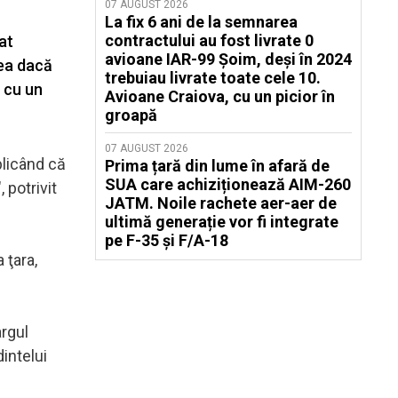
07 AUGUST 2026
La fix 6 ani de la semnarea
contractului au fost livrate 0
at
avioane IAR-99 Șoim, deși în 2024
rea dacă
trebuiau livrate toate cele 10.
t cu un
Avioane Craiova, cu un picior în
groapă
07 AUGUST 2026
plicând că
Prima țară din lume în afară de
SUA care achiziționează AIM-260
 potrivit
JATM. Noile rachete aer-aer de
ultimă generație vor fi integrate
pe F-35 și F/A-18
 ţara,
argul
intelui