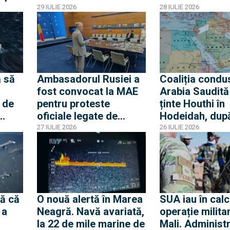
ouă
fără precedent al
29 IULIE 2026
28 IULIE 2026
Dunării
olat
 să
Ambasadorul Rusiei a
Coaliția condu
fost convocat la MAE
Arabia Saudită
 de
pentru proteste
ținte Houthi în
oficiale legate de
Hodeidah, dup
ierei
incursiunile cu drone.
atacurile asup
27 IULIE 2026
26 IULIE 2026
a
Ambasadorul român la
petrolierelor s
Moscova, chemat
amenințarea c
acasă pentru
blocada Mării 
consultări
ă că
O nouă alertă în Marea
SUA iau în calc
 a
Neagră. Navă avariată,
operație militar
la 22 de mile marine de
Mali. Administr