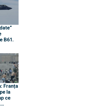
idate”
e
e B61.
st
nge
a nu
opria-i
: Franța
pe la
mp ce
ă
gen cu