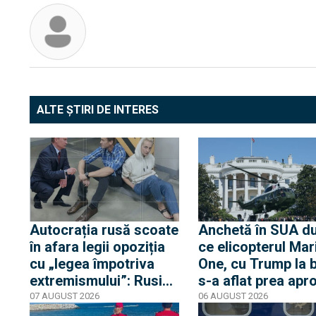
ALTE ȘTIRI DE INTERES
Autocrația rusă scoate
Anchetă în SUA d
în afara legii opoziția
ce elicopterul Mar
cu „legea împotriva
One, cu Trump la 
extremismului”: Rusia
s-a aflat prea apr
declară „indizerabilă”
de un avion de lini
07 AUGUST 2026
06 AUGUST 2026
fundația Iuliei Navalnia,
Casa Albă transmi