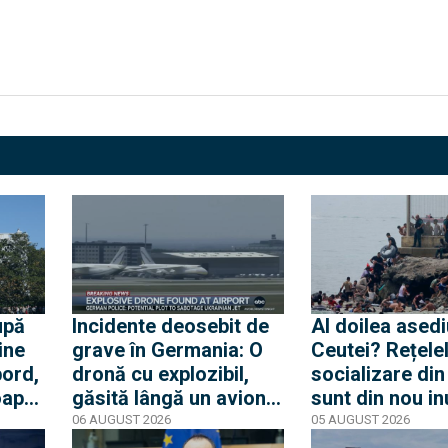
upă
Incidente deosebit de
Al doilea asedi
ine
grave în Germania: O
Ceutei? Rețele
bord,
dronă cu explozibil,
socializare di
oape
găsită lângă un avion
sunt din nou i
e.
ucrainean, în timp ce
de mesaje pent
06 AUGUST 2026
05 AUGUST 2026
te
un alt avion de marfă
nouă mobilizar