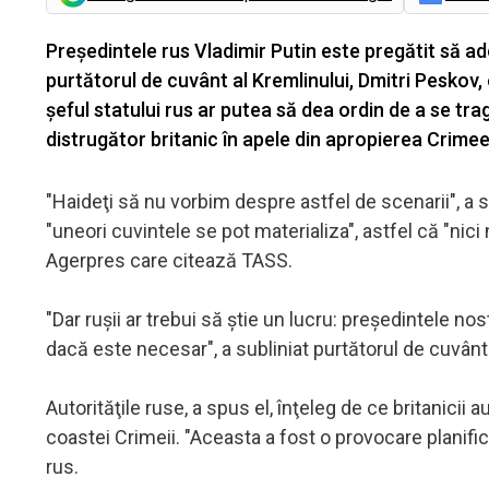
Preşedintele rus Vladimir Putin este pregătit să ad
purtătorul de cuvânt al Kremlinului, Dmitri Peskov,
şeful statului rus ar putea să dea ordin de a se tr
distrugător britanic în apele din apropierea Crimee
"Haideţi să nu vorbim despre astfel de scenarii", a 
"uneori cuvintele se pot materializa", astfel că "nic
Agerpres care citează TASS.
"Dar ruşii ar trebui să ştie un lucru: preşedintele no
dacă este necesar", a subliniat purtătorul de cuvânt 
Autorităţile ruse, a spus el, înţeleg de ce britanicii
coastei Crimeii. "Aceasta a fost o provocare planific
rus.