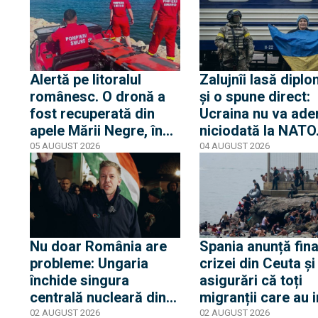
soția opozantului
că Trump nu s-a af
Aleksei Navalnîi, ucis
niciun moment în
în închisorile siberiene
pericol
Alertă pe litoralul
Zalujnîi lasă diplo
românesc. O dronă a
și o spune direct:
fost recuperată din
Ucraina nu va ade
apele Mării Negre, în
niciodată la NATO
apropierea plajei Loft
auzit 12 ani poveș
05 AUGUST 2026
04 AUGUST 2026
din Mamaia
privind aderarea
noastră
Nu doar România are
Spania anunță fina
probleme: Ungaria
crizei din Ceuta și
închide singura
asigurări că toți
centrală nucleară din
migranții care au i
cauza nivelului Dunării
ilegal au părăsit
02 AUGUST 2026
02 AUGUST 2026