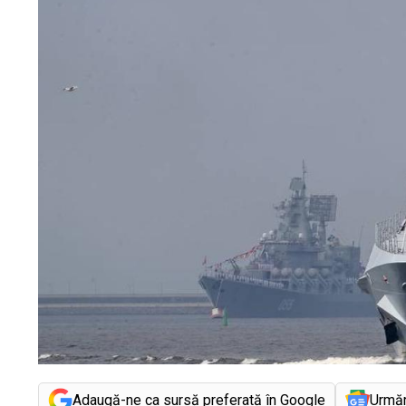
Adaugă-ne ca sursă preferată în Google
Urmă