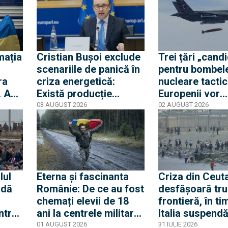
lat
care anula aterizarea a
orașul spaniol
lovit o a doua dronă
mația
Cristian Bușoi exclude
Trei țări „cand
scenariile de panică în
pentru bombel
ra
criza energetică:
nucleare tactic
. Am
Există producție
Europenii vor
ti
internă stabilă cât să
dislocarea în E
03 AUGUST 2026
02 AUGUST 2026
alimentăm populația
pentru a convi
Rusia că Europ
glumește cu pr
apărare
lul
Eterna și fascinanta
Criza din Ceuta
 dă
Românie: De ce au fost
desfășoară tru
chemați elevii de 18
frontieră, în ti
ntrat
ani la centrele militare
Italia suspend
și de ce nu este vorba
acordul Schen
01 AUGUST 2026
31 IULIE 2026