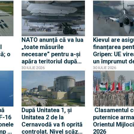
Criza
despre mobilizare
Spania
odul
NATO anunță că va lua
Kievul are asig
l
„toate măsurile
finanțarea pen
ă; o
necesare” pentru a-și
Gripen: UE vire
apăra teritoriul după
un împrumut de
e
ce o rachetă rusă a
miliarde euro 
30 IULIE 2026
30 IULIE 2026
explodat în Polonia
Gripen, drone,
a
și apărare aeri
pă
După Unitatea 1, și
Clasamentul c
 F-16
Unitatea 2 de la
puternice arma
onele
Cernavodă va fi oprită
Orientul Mijloci
mp o
controlat. Nivel scăzut
2026