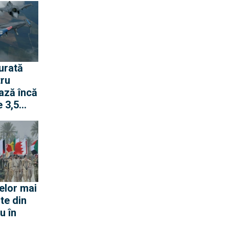
urată
tru
ază încă
 3,5
pentru
 rachete
ană
elor mai
te din
u în