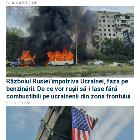
01 AUGUST 2026
Războiul Rusiei împotriva Ucrainei, faza pe
benzinării: De ce vor rușii să-i lase fără
combustibili pe ucrainenii din zona frontului
31 IULIE 2026