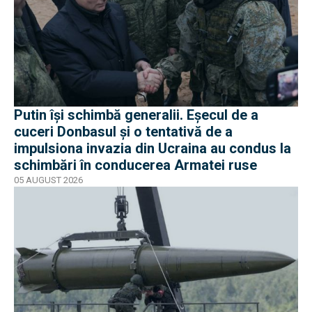
Putin își schimbă generalii. Eșecul de a
cuceri Donbasul și o tentativă de a
impulsiona invazia din Ucraina au condus la
schimbări în conducerea Armatei ruse
05 AUGUST 2026