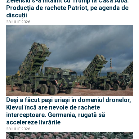
Zelenski s-a întâlnit cu Trump la Casa Albă.
Producția de rachete Patriot, pe agenda de
discuții
28 IULIE 2026
Deși a făcut pași uriași în domeniul dronelor,
Kievul încă are nevoie de rachete
interceptoare. Germania, rugată să
accelereze livrările
28 IULIE 2026