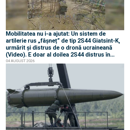
Mobilitatea nu i-a ajutat: Un sistem de
artilerie rus „fâșneț” de tip 2S44 Giatsint-K,
urmărit și distrus de o dronă ucraineană
(Video). E doar al doilea 2S44 distrus în
război
04 AUGUST 2026