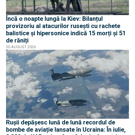
Încă o noapte lungă la Kiev: Bilanțul
provizoriu al atacurilor rusești cu rachete
balistice și hipersonice indică 15 morți și 51
de răniți
05 AUGUST 2026
Rușii depășesc lună de lună recordul de
bombe de aviație lansate în Ucraina: În iulie,