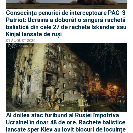
Consecința penuriei de interceptoare PAC-3
Patriot: Ucraina a doborât o singură rachetă
balistică din cele 27 de rachete Iskander sau
Kinjal lansate de ruși
01 AUGUST 2026
Al doilea atac furibund al Rusiei împotriva
Ucrainei în doar 48 de ore. Rachete balistice
lansate sper Kiev au lovit blocuri de locuințe