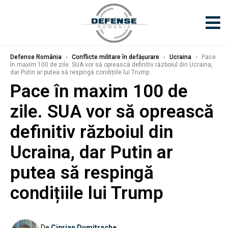
Defense România
›
Conflicte militare în defășurare
›
Ucraina
›
Pace
în maxim 100 de zile. SUA vor să oprească definitiv războiul din Ucraina,
dar Putin ar putea să respingă condițiile lui Trump
Pace în maxim 100 de
zile. SUA vor să oprească
definitiv războiul din
Ucraina, dar Putin ar
putea să respingă
condițiile lui Trump
De
Ciprian Dumitrache