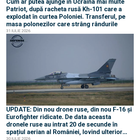
Cum ar putea ajunge în Ucraina mai multe
Patriot, după racheta rusă Kh-101 care a
explodat în curtea Poloniei. Transferul, pe
masa polonezilor care strâng rândurile
31 IULIE 2026
UPDATE: Din nou drone ruse, din nou F-16 și
Eurofighter ridicate. De data aceasta
dronele ruse au intrat 20 de secunde în
spațiul aerian al României, lovind ulterior
Ucraina
30 IULIE 2026