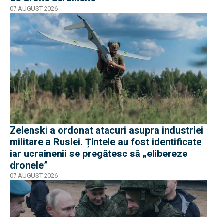
07 AUGUST 2026
Zelenski a ordonat atacuri asupra industriei
militare a Rusiei. Țintele au fost identificate
iar ucrainenii se pregătesc să „elibereze
dronele”
07 AUGUST 2026