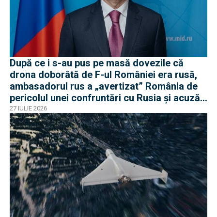
După ce i s-au pus pe masă dovezile că
drona doborâtă de F-ul României era rusă,
ambasadorul rus a „avertizat” România de
pericolul unei confruntări cu Rusia și acuză
o „înscenare propagandistă”
27 IULIE 2026