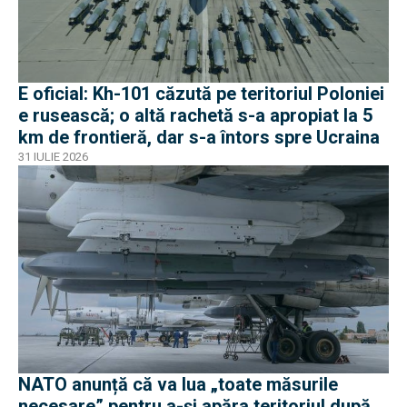
E oficial: Kh-101 căzută pe teritoriul Poloniei
e rusească; o altă rachetă s-a apropiat la 5
km de frontieră, dar s-a întors spre Ucraina
31 IULIE 2026
NATO anunță că va lua „toate măsurile
necesare” pentru a-și apăra teritoriul după