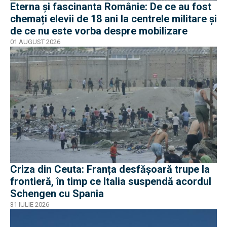
Eterna și fascinanta Românie: De ce au fost
chemați elevii de 18 ani la centrele militare și
de ce nu este vorba despre mobilizare
01 AUGUST 2026
Criza din Ceuta: Franța desfășoară trupe la
frontieră, în timp ce Italia suspendă acordul
Schengen cu Spania
31 IULIE 2026