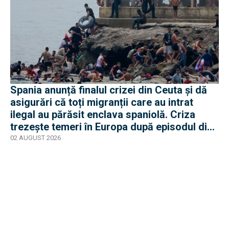
Spania anunță finalul crizei din Ceuta și dă
asigurări că toți migranții care au intrat
ilegal au părăsit enclava spaniolă. Criza
trezește temeri în Europa după episodul din
2015
02 AUGUST 2026