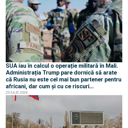
SUA iau în calcul o operație militară în Mali.
Administrația Trump pare dornică să arate
că Rusia nu este cel mai bun partener pentru
africani, dar cum și cu ce riscuri
operaționale?
23 IULIE 2026