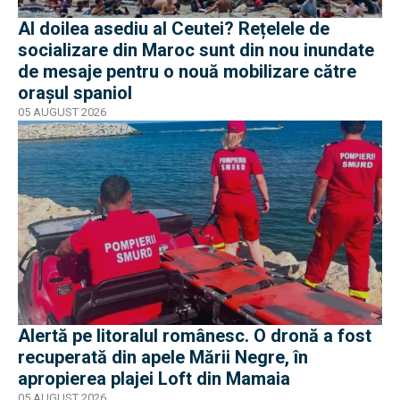
Al doilea asediu al Ceutei? Rețelele de
socializare din Maroc sunt din nou inundate
de mesaje pentru o nouă mobilizare către
orașul spaniol
05 AUGUST 2026
Alertă pe litoralul românesc. O dronă a fost
recuperată din apele Mării Negre, în
apropierea plajei Loft din Mamaia
05 AUGUST 2026