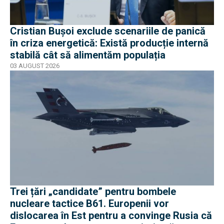
Cristian Bușoi exclude scenariile de panică
în criza energetică: Există producție internă
stabilă cât să alimentăm populația
03 AUGUST 2026
Trei țări „candidate” pentru bombele
nucleare tactice B61. Europenii vor
dislocarea în Est pentru a convinge Rusia că