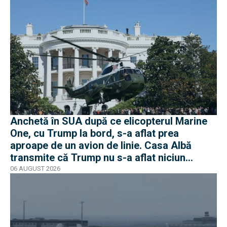
Anchetă în SUA după ce elicopterul Marine
One, cu Trump la bord, s-a aflat prea
aproape de un avion de linie. Casa Albă
transmite că Trump nu s-a aflat niciun
moment în pericol
06 AUGUST 2026