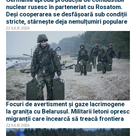
nuclear rusesc în parteneriat cu Rosatom.
Deși cooperarea se desfășoară sub condiții
stricte, stârnește deja nemulțumiri populare
22 IULIE 2026
Focuri de avertisment și gaze lacrimogene
la granița cu Belarusul. Militarii letoni opresc
migranții care încearcă să treacă frontiera
22 IULIE 2026