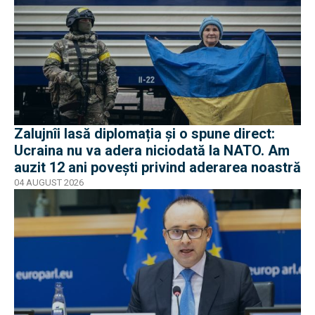
Zalujnîi lasă diplomația și o spune direct:
Ucraina nu va adera niciodată la NATO. Am
auzit 12 ani povești privind aderarea noastră
04 AUGUST 2026