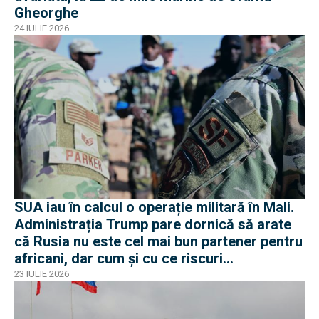
Gheorghe
24 IULIE 2026
SUA iau în calcul o operație militară în Mali.
Administrația Trump pare dornică să arate
că Rusia nu este cel mai bun partener pentru
africani, dar cum și cu ce riscuri
operaționale?
23 IULIE 2026