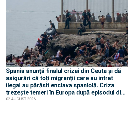
Spania anunță finalul crizei din Ceuta și dă
asigurări că toți migranții care au intrat
ilegal au părăsit enclava spaniolă. Criza
trezește temeri în Europa după episodul din
2015
02 AUGUST 2026