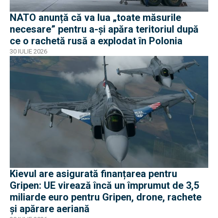
NATO anunță că va lua „toate măsurile
necesare” pentru a-și apăra teritoriul după
ce o rachetă rusă a explodat în Polonia
30 IULIE 2026
Kievul are asigurată finanțarea pentru
Gripen: UE virează încă un împrumut de 3,5
miliarde euro pentru Gripen, drone, rachete
și apărare aeriană