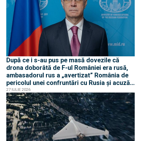
După ce i s-au pus pe masă dovezile că
drona doborâtă de F-ul României era rusă,
ambasadorul rus a „avertizat” România de
pericolul unei confruntări cu Rusia și acuză
o „înscenare propagandistă”
27 IULIE 2026