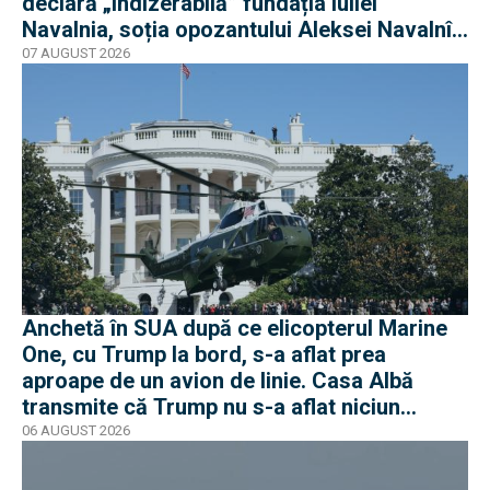
declară „indizerabilă” fundația Iuliei
Navalnia, soția opozantului Aleksei Navalnîi,
ucis în închisorile siberiene
07 AUGUST 2026
Anchetă în SUA după ce elicopterul Marine
One, cu Trump la bord, s-a aflat prea
aproape de un avion de linie. Casa Albă
transmite că Trump nu s-a aflat niciun
moment în pericol
06 AUGUST 2026