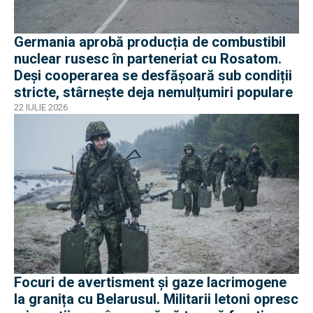
Germania aprobă producția de combustibil
nuclear rusesc în parteneriat cu Rosatom.
Deși cooperarea se desfășoară sub condiții
stricte, stârnește deja nemulțumiri populare
22 IULIE 2026
Focuri de avertisment și gaze lacrimogene
la granița cu Belarusul. Militarii letoni opresc