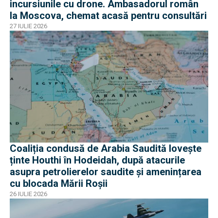
incursiunile cu drone. Ambasadorul român
la Moscova, chemat acasă pentru consultări
27 IULIE 2026
Coaliția condusă de Arabia Saudită lovește
ținte Houthi în Hodeidah, după atacurile
asupra petrolierelor saudite și amenințarea
cu blocada Mării Roșii
26 IULIE 2026