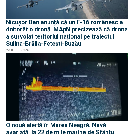
Nicușor Dan anunță că un F-16 românesc a
doborât o dronă. MApN precizează că drona
a survolat teritoriul național pe traiectul
Sulina-Brăila-Fetești-Buzău
24 IULIE 2026
O nouă alertă în Marea Neagră. Navă
avariată, la 22 de mile marine de Sfântu