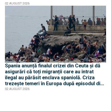
02 AUGUST 2026
Spania anunță finalul crizei din Ceuta și dă
asigurări că toți migranții care au intrat
ilegal au părăsit enclava spaniolă. Criza
trezește temeri în Europa după episodul din
2015
02 AUGUST 2026