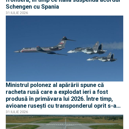
Schengen cu Spania
31 IULIE 2026
Ministrul polonez al apărării spune că
racheta rusă care a explodat ieri a fost
produsă în primăvara lui 2026. Între timp,
avioane rusești cu transponderul oprit s-au
apropiat de frontiera Poloniei
31 IULIE 2026