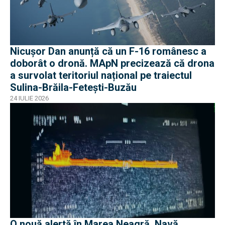
Nicușor Dan anunță că un F-16 românesc a
doborât o dronă. MApN precizează că drona
a survolat teritoriul național pe traiectul
Sulina-Brăila-Fetești-Buzău
24 IULIE 2026
O nouă alertă în Marea Neagră. Navă