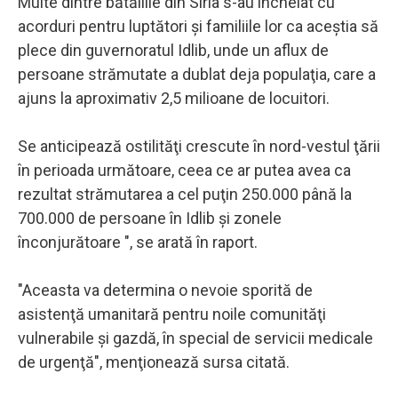
Multe dintre bătăliile din Siria s-au încheiat cu
acorduri pentru luptători şi familiile lor ca aceştia să
plece din guvernoratul Idlib, unde un aflux de
persoane strămutate a dublat deja populaţia, care a
ajuns la aproximativ 2,5 milioane de locuitori.
Se anticipează ostilităţi crescute în nord-vestul ţării
în perioada următoare, ceea ce ar putea avea ca
rezultat strămutarea a cel puţin 250.000 până la
700.000 de persoane în Idlib şi zonele
înconjurătoare ", se arată în raport.
"Aceasta va determina o nevoie sporită de
asistenţă umanitară pentru noile comunităţi
vulnerabile şi gazdă, în special de servicii medicale
de urgenţă", menţionează sursa citată.