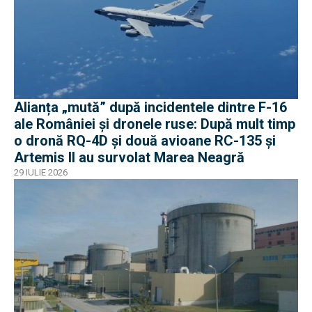
Alianța „mută” după incidentele dintre F-16
ale României și dronele ruse: După mult timp
o dronă RQ-4D și două avioane RC-135 și
Artemis II au survolat Marea Neagră
29 IULIE 2026