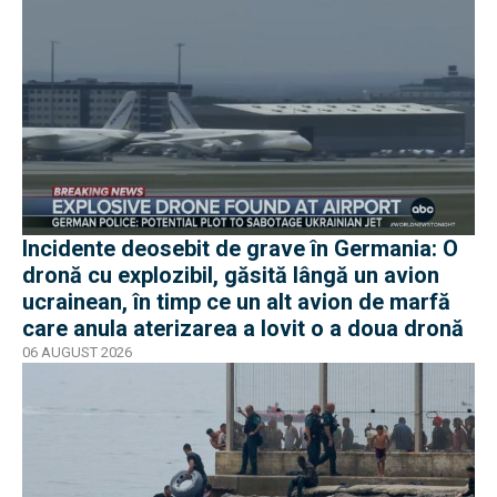
Incidente deosebit de grave în Germania: O
dronă cu explozibil, găsită lângă un avion
ucrainean, în timp ce un alt avion de marfă
care anula aterizarea a lovit o a doua dronă
06 AUGUST 2026