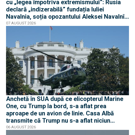
cu „legea împotriva extremismului”: Rusia
declară „indizerabilă” fundația Iuliei
Navalnia, soția opozantului Aleksei Navalnîi,
ucis în închisorile siberiene
07 AUGUST 2026
Anchetă în SUA după ce elicopterul Marine
One, cu Trump la bord, s-a aflat prea
aproape de un avion de linie. Casa Albă
transmite că Trump nu s-a aflat niciun
moment în pericol
06 AUGUST 2026