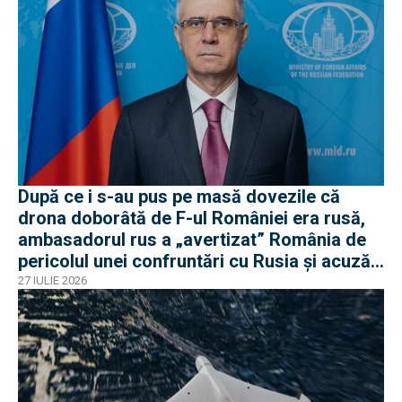
După ce i s-au pus pe masă dovezile că
drona doborâtă de F-ul României era rusă,
ambasadorul rus a „avertizat” România de
pericolul unei confruntări cu Rusia și acuză
o „înscenare propagandistă”
27 IULIE 2026