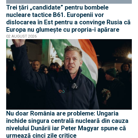
Trei țări „candidate” pentru bombele
nucleare tactice B61. Europenii vor
dislocarea în Est pentru a convinge Rusia că
Europa nu glumește cu propria-i apărare
02 AUGUST 2026
Nu doar România are probleme: Ungaria
închide singura centrală nucleară din cauza
nivelului Dunării iar Peter Magyar spune că
urmează cinci zile critice