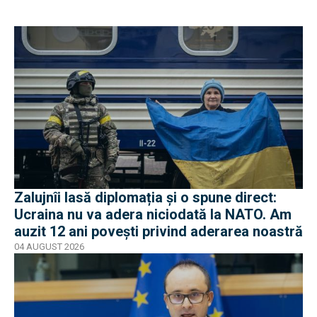
Zalujnîi lasă diplomația și o spune direct:
Ucraina nu va adera niciodată la NATO. Am
auzit 12 ani povești privind aderarea noastră
04 AUGUST 2026