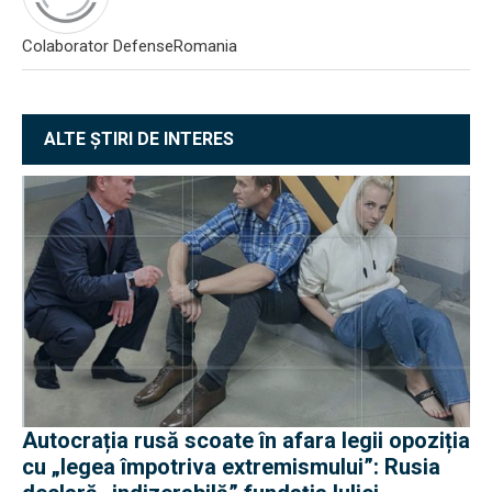
Colaborator DefenseRomania
ALTE ȘTIRI DE INTERES
Autocrația rusă scoate în afara legii opoziția
cu „legea împotriva extremismului”: Rusia