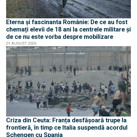
Eterna și fascinanta Românie: De ce au fost
chemați elevii de 18 ani la centrele militare și
de ce nu este vorba despre mobilizare
01 AUGUST 2026
Criza din Ceuta: Franța desfășoară trupe la
frontieră, în timp ce Italia suspendă acordul
Schengen cu Spania