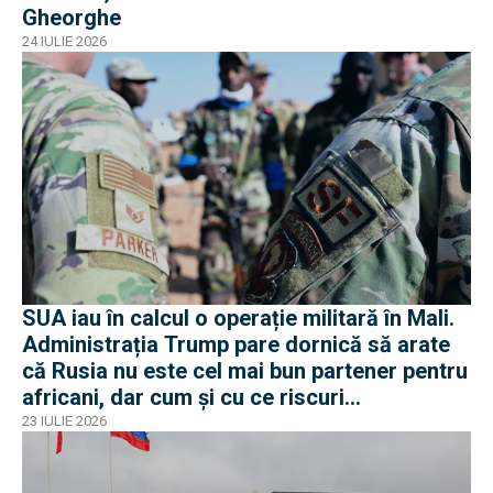
Gheorghe
24 IULIE 2026
SUA iau în calcul o operație militară în Mali.
Administrația Trump pare dornică să arate
că Rusia nu este cel mai bun partener pentru
africani, dar cum și cu ce riscuri
operaționale?
23 IULIE 2026