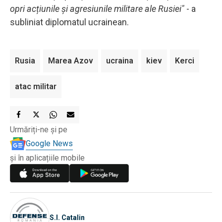
opri acțiunile și agresiunile militare ale Rusiei"
- a
subliniat diplomatul ucrainean.
Rusia
Marea Azov
ucraina
kiev
Kerci
atac militar
Urmăriți-ne și pe
Google News
și în aplicațiile mobile
S.I. Catalin