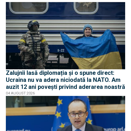
Zalujnîi lasă diplomația și o spune direct:
Ucraina nu va adera niciodată la NATO. Am
auzit 12 ani povești privind aderarea noastră
04 AUGUST 2026