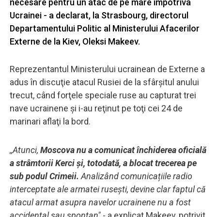
necesare pentru un atac de pe mare împotriva
Ucrainei - a declarat, la Strasbourg, directorul
Departamentului Politic al Ministerului Afacerilor
Externe de la Kiev, Oleksi Makeev.
Reprezentantul Ministerului ucrainean de Externe a
adus în discuţie atacul Rusiei de la sfârşitul anului
trecut, când forţele speciale ruse au capturat trei
nave ucrainene și i-au reţinut pe toţi cei 24 de
marinari aflaţi la bord.
,,Atunci,
Moscova nu a comunicat închiderea oficială
a strâmtorii Kerci și, totodată, a blocat trecerea pe
sub podul Crimeii.
Analizând comunicațiile radio
interceptate ale armatei rusești, devine clar faptul că
atacul armat asupra navelor ucrainene nu a fost
accidental sau spontan"
- a explicat Makeev, potrivit