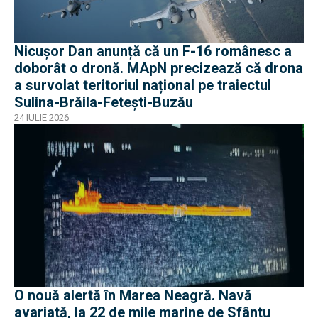
Nicușor Dan anunță că un F-16 românesc a
doborât o dronă. MApN precizează că drona
a survolat teritoriul național pe traiectul
Sulina-Brăila-Fetești-Buzău
24 IULIE 2026
O nouă alertă în Marea Neagră. Navă
avariată, la 22 de mile marine de Sfântu