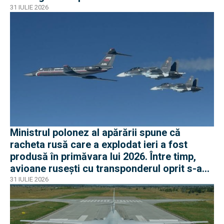
31 IULIE 2026
Ministrul polonez al apărării spune că
racheta rusă care a explodat ieri a fost
produsă în primăvara lui 2026. Între timp,
avioane rusești cu transponderul oprit s-au
apropiat de frontiera Poloniei
31 IULIE 2026