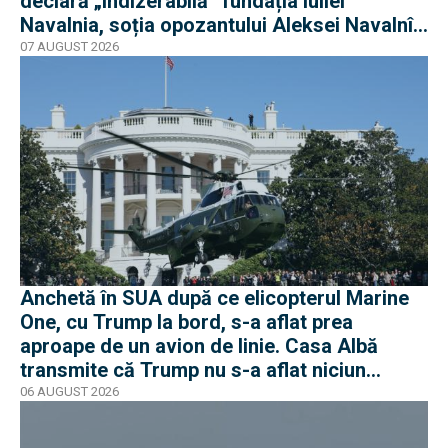
declară „indizerabilă” fundația Iuliei
Navalnia, soția opozantului Aleksei Navalnîi,
ucis în închisorile siberiene
07 AUGUST 2026
Anchetă în SUA după ce elicopterul Marine
One, cu Trump la bord, s-a aflat prea
aproape de un avion de linie. Casa Albă
transmite că Trump nu s-a aflat niciun
moment în pericol
06 AUGUST 2026