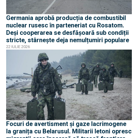
Germania aprobă producția de combustibil
nuclear rusesc în parteneriat cu Rosatom.
Deși cooperarea se desfășoară sub condiții
stricte, stârnește deja nemulțumiri populare
22 IULIE 2026
Focuri de avertisment și gaze lacrimogene
la granița cu Belarusul. Militarii letoni opresc