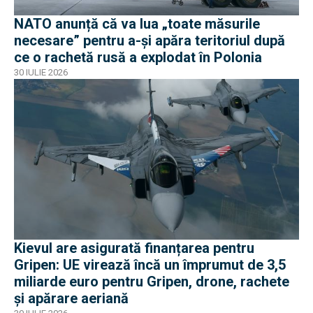
NATO anunță că va lua „toate măsurile
necesare” pentru a-și apăra teritoriul după
ce o rachetă rusă a explodat în Polonia
30 IULIE 2026
Kievul are asigurată finanțarea pentru
Gripen: UE virează încă un împrumut de 3,5
miliarde euro pentru Gripen, drone, rachete
și apărare aeriană