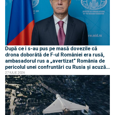
După ce i s-au pus pe masă dovezile că
drona doborâtă de F-ul României era rusă,
ambasadorul rus a „avertizat” România de
pericolul unei confruntări cu Rusia și acuză
o „înscenare propagandistă”
27 IULIE 2026