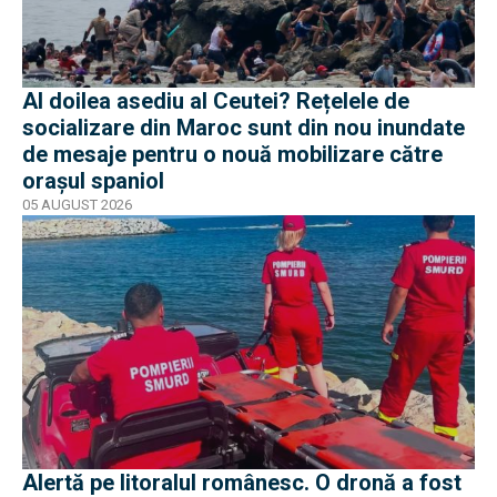
Al doilea asediu al Ceutei? Rețelele de
socializare din Maroc sunt din nou inundate
de mesaje pentru o nouă mobilizare către
orașul spaniol
05 AUGUST 2026
Alertă pe litoralul românesc. O dronă a fost