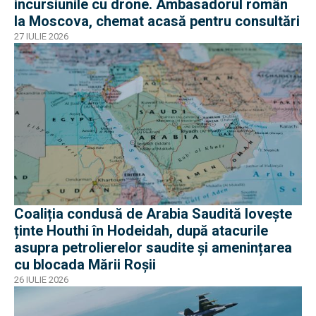
incursiunile cu drone. Ambasadorul român
la Moscova, chemat acasă pentru consultări
27 IULIE 2026
Coaliția condusă de Arabia Saudită lovește
ținte Houthi în Hodeidah, după atacurile
asupra petrolierelor saudite și amenințarea
cu blocada Mării Roșii
26 IULIE 2026