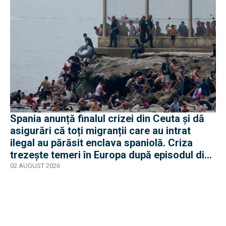
Spania anunță finalul crizei din Ceuta și dă
asigurări că toți migranții care au intrat
ilegal au părăsit enclava spaniolă. Criza
trezește temeri în Europa după episodul din
2015
02 AUGUST 2026