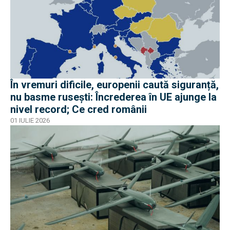
În vremuri dificile, europenii caută siguranță,
nu basme rusești: Încrederea în UE ajunge la
nivel record; Ce cred românii
01 IULIE 2026