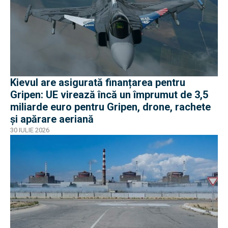
Kievul are asigurată finanțarea pentru
Gripen: UE virează încă un împrumut de 3,5
miliarde euro pentru Gripen, drone, rachete
și apărare aeriană
30 IULIE 2026