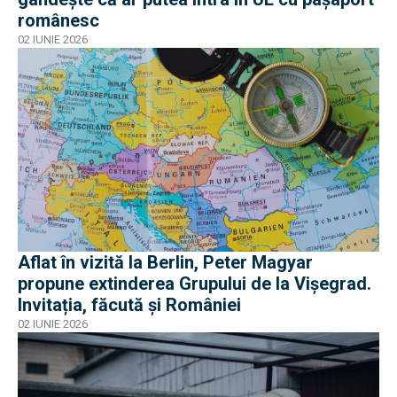
românesc
02 IUNIE 2026
Aflat în vizită la Berlin, Peter Magyar
propune extinderea Grupului de la Vişegrad.
Invitația, făcută și României
02 IUNIE 2026