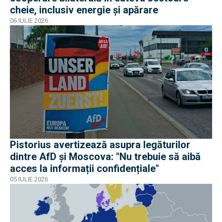
cheie, inclusiv energie și apărare
06 IULIE 2026
Pistorius avertizează asupra legăturilor
dintre AfD și Moscova: "Nu trebuie să aibă
acces la informații confidențiale"
05 IULIE 2026