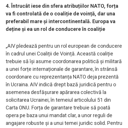
4. Întrucât iese din sfera atribuțiilor NATO, forța
va fi controlată de o coaliție de voință, dar una
preferabil mare și intercontinentală. Europa va
deține și ea un rol de conducere în coaliție
„AIV pledează pentru un rol european de conducere
în cadrul unei Coaliții de Voință. Această coaliție
trebuie să își asume coordonarea politică și militară
a unei forțe internaționale de garantare, în strânsă
coordonare cu reprezentanța NATO deja prezentă
în Ucraina. AIV indică drept bază juridică pentru o
asemenea desfășurare apărarea colectivă la
solicitarea Ucrainei, în temeiul articolului 51 din
Carta ONU. Forța de garantare trebuie să poată
opera pe baza unui mandat clar, a unor reguli de
angajare robuste și a unui temei juridic solid. Pentru