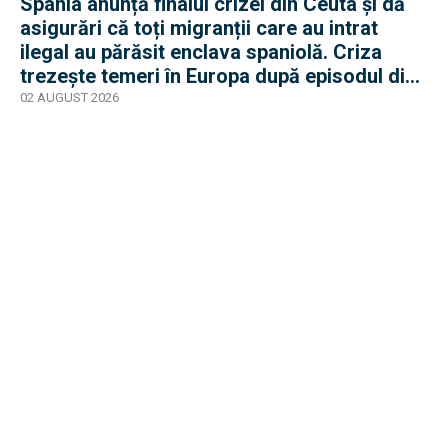
Spania anunță finalul crizei din Ceuta și dă
asigurări că toți migranții care au intrat
ilegal au părăsit enclava spaniolă. Criza
trezește temeri în Europa după episodul din
2015
02 AUGUST 2026