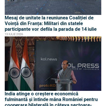
Mesaj de unitate la reuniunea Coaliției de
Voință din Franța: Militari din statele
participante vor defila la parada de 14 iulie
13 IULIE 2026
India atinge o creștere economică
fulminantă și întinde mâna României pentru
cooperare bilaterală în câteva sectoare-