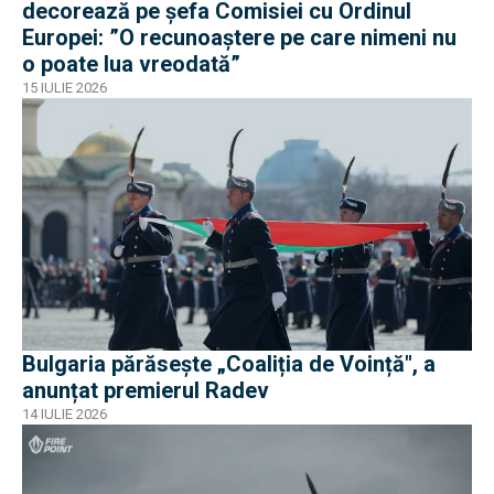
decorează pe șefa Comisiei cu Ordinul
Europei: ”O recunoaștere pe care nimeni nu
o poate lua vreodată”
15 IULIE 2026
Bulgaria părăsește „Coaliția de Voință", a
anunțat premierul Radev
14 IULIE 2026