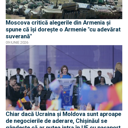
Moscova critică alegerile din Armenia și
spune că își dorește o Armenie "cu adevărat
suverană"
09 IUNIE 2026
Chiar dacă Ucraina și Moldova sunt aproape
de negocierile de aderare, Chișinăul se
gândește că ar putea intra în UE cu pașaport