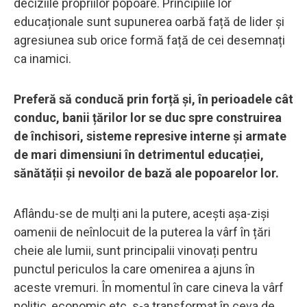
deciziile propriilor popoare. Principiile lor
educaționale sunt supunerea oarbă față de lider și
agresiunea sub orice formă față de cei desemnați
ca inamici.
Preferă să conducă prin forță și, în perioadele cât
conduc, banii țărilor lor se duc spre construirea
de închisori, sisteme represive interne și armate
de mari dimensiuni în detrimentul educației,
sănătății și nevoilor de bază ale popoarelor lor.
Aflându-se de mulți ani la putere, acești așa-ziși
oamenii de neînlocuit de la puterea la vârf în țări
cheie ale lumii, sunt principalii vinovați pentru
punctul periculos la care omenirea a ajuns în
aceste vremuri. În momentul în care cineva la vârf
politic, economic etc. s-a transformat în ceva de