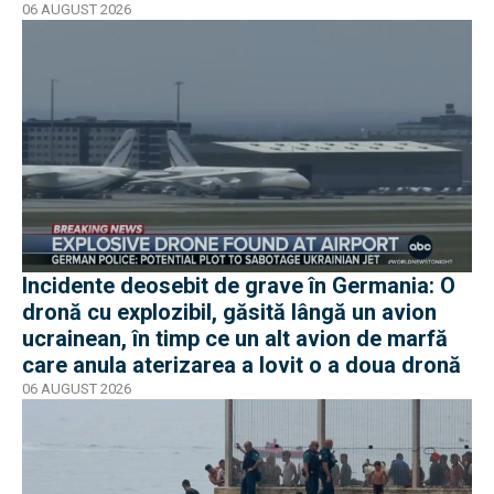
moment în pericol
06 AUGUST 2026
Incidente deosebit de grave în Germania: O
dronă cu explozibil, găsită lângă un avion
ucrainean, în timp ce un alt avion de marfă
care anula aterizarea a lovit o a doua dronă
06 AUGUST 2026