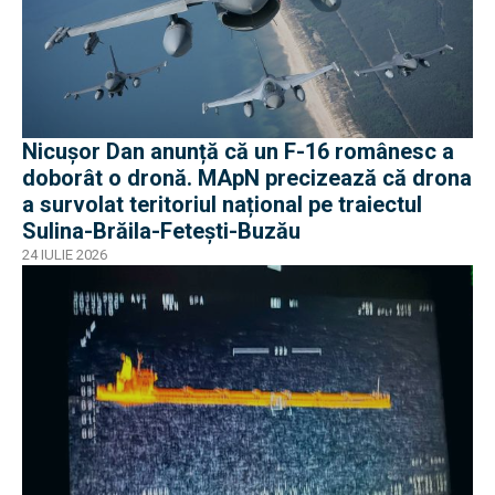
Nicușor Dan anunță că un F-16 românesc a
doborât o dronă. MApN precizează că drona
a survolat teritoriul național pe traiectul
Sulina-Brăila-Fetești-Buzău
24 IULIE 2026