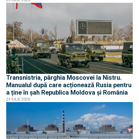
operaționale?
Transnistria, pârghia Moscovei la Nistru.
Manualul după care acționează Rusia pentru
a ține în șah Republica Moldova și România
23 IULIE 2026