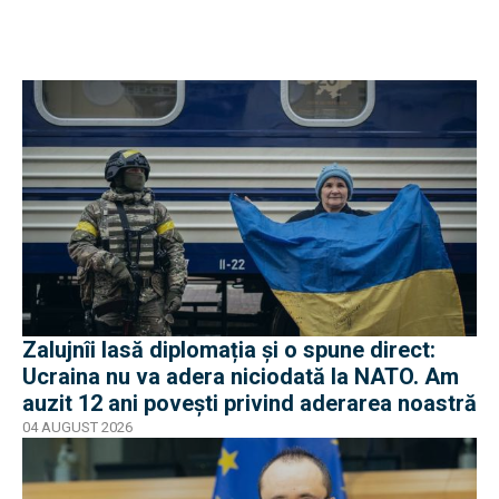
Zalujnîi lasă diplomația și o spune direct:
Ucraina nu va adera niciodată la NATO. Am
auzit 12 ani povești privind aderarea noastră
04 AUGUST 2026