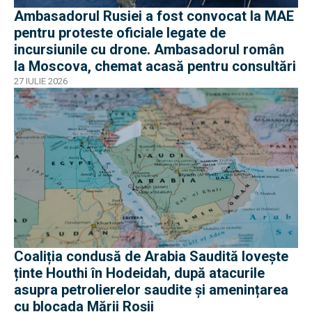
Ambasadorul Rusiei a fost convocat la MAE
pentru proteste oficiale legate de
incursiunile cu drone. Ambasadorul român
la Moscova, chemat acasă pentru consultări
27 IULIE 2026
Coaliția condusă de Arabia Saudită lovește
ținte Houthi în Hodeidah, după atacurile
asupra petrolierelor saudite și amenințarea
cu blocada Mării Roșii