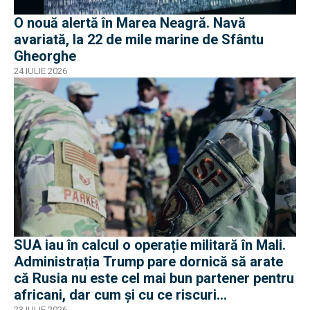
O nouă alertă în Marea Neagră. Navă
avariată, la 22 de mile marine de Sfântu
Gheorghe
24 IULIE 2026
SUA iau în calcul o operație militară în Mali.
Administrația Trump pare dornică să arate
că Rusia nu este cel mai bun partener pentru
africani, dar cum și cu ce riscuri
23 IULIE 2026