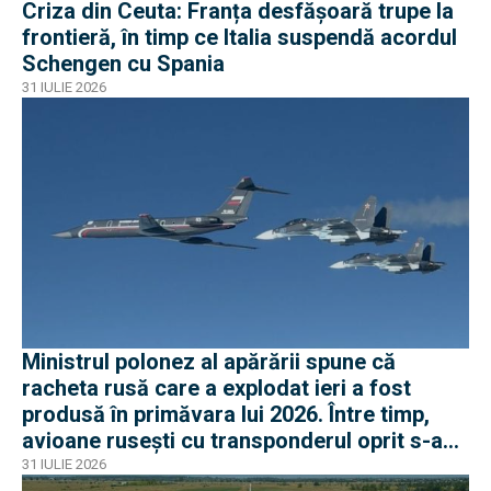
Criza din Ceuta: Franța desfășoară trupe la
frontieră, în timp ce Italia suspendă acordul
Schengen cu Spania
31 IULIE 2026
Ministrul polonez al apărării spune că
racheta rusă care a explodat ieri a fost
produsă în primăvara lui 2026. Între timp,
avioane rusești cu transponderul oprit s-au
apropiat de frontiera Poloniei
31 IULIE 2026