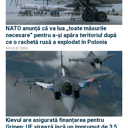
NATO anunță că va lua „toate măsurile
necesare” pentru a-și apăra teritoriul după
ce o rachetă rusă a explodat în Polonia
30 IULIE 2026
Kievul are asigurată finanțarea pentru
Gripen: UE virează încă un împrumut de 3,5