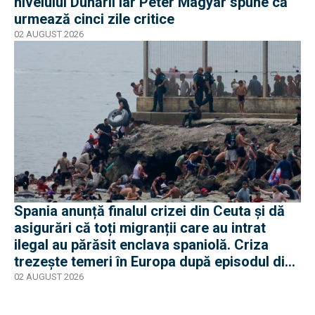
nivelului Dunării iar Peter Magyar spune că
urmează cinci zile critice
02 AUGUST 2026
Spania anunță finalul crizei din Ceuta și dă
asigurări că toți migranții care au intrat
ilegal au părăsit enclava spaniolă. Criza
trezește temeri în Europa după episodul din
2015
02 AUGUST 2026