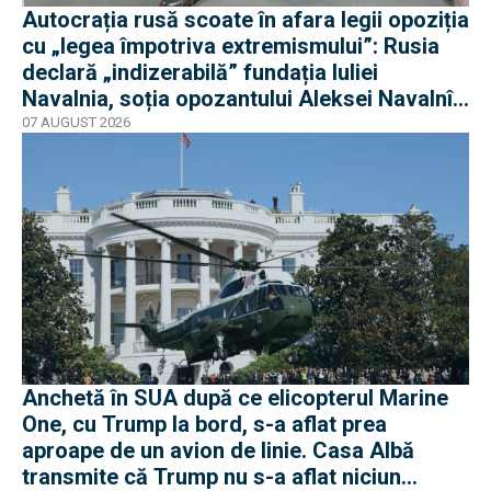
Autocrația rusă scoate în afara legii opoziția
cu „legea împotriva extremismului”: Rusia
declară „indizerabilă” fundația Iuliei
Navalnia, soția opozantului Aleksei Navalnîi,
ucis în închisorile siberiene
07 AUGUST 2026
Anchetă în SUA după ce elicopterul Marine
One, cu Trump la bord, s-a aflat prea
aproape de un avion de linie. Casa Albă
transmite că Trump nu s-a aflat niciun