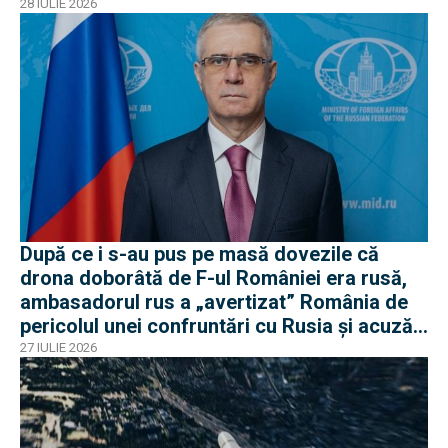
28 IULIE 2026
După ce i s-au pus pe masă dovezile că
drona doborâtă de F-ul României era rusă,
ambasadorul rus a „avertizat” România de
pericolul unei confruntări cu Rusia și acuză
o „înscenare propagandistă”
27 IULIE 2026