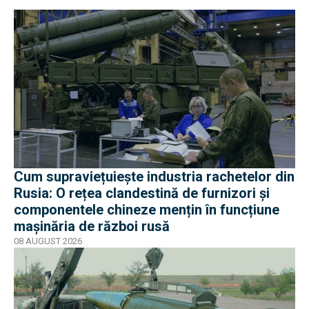
Cum supraviețuiește industria rachetelor din
Rusia: O rețea clandestină de furnizori și
componentele chineze mențin în funcțiune
mașinăria de război rusă
08 AUGUST 2026