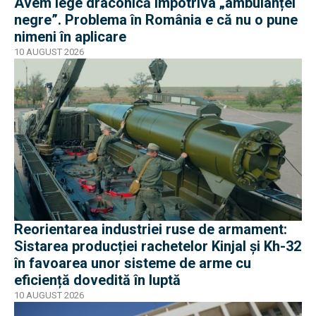
Avem lege draconică împotriva „ambulanței
negre”. Problema în România e că nu o pune
nimeni în aplicare
10 AUGUST 2026
Reorientarea industriei ruse de armament:
Sistarea producției rachetelor Kinjal și Kh-32
în favoarea unor sisteme de arme cu
eficiență dovedită în luptă
10 AUGUST 2026