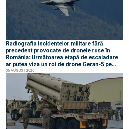
Radiografia incidentelor militare fără
precedent provocate de dronele ruse în
România: Următoarea etapă de escaladare
ar putea viza un roi de drone Geran-5 pe
direcția Galați-Reni
06 AUGUST 2026