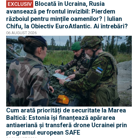
Blocată în Ucraina, Rusia
EXCLUSIV
avansează pe frontul invizibil: Pierdem
războiul pentru mințile oamenilor? | Iulian
Chifu, la Obiectiv EuroAtlantic. Ai întrebări?
06 AUGUST 2026
Cum arată priorități de securitate la Marea
Baltică: Estonia își finanțează apărarea
antiaeriană și transferă drone Ucrainei prin
programul european SAFE