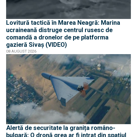
Lovitură tactică în Marea Neagră: Marina
ucraineană distruge centrul rusesc de
comandă a dronelor de pe platforma
gazieră Sivaș (VIDEO)
08 AUGUST 2026
Alertă de securitate la granița româno-
bulgară: O dronă grea ar fi intrat din spațiul