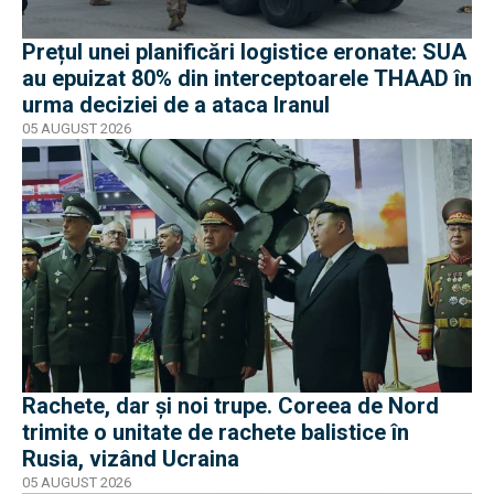
Prețul unei planificări logistice eronate: SUA
au epuizat 80% din interceptoarele THAAD în
urma deciziei de a ataca Iranul
05 AUGUST 2026
Rachete, dar și noi trupe. Coreea de Nord
trimite o unitate de rachete balistice în
Rusia, vizând Ucraina
05 AUGUST 2026