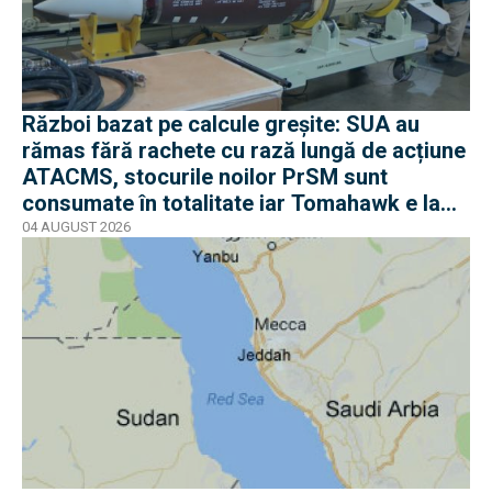
Război bazat pe calcule greșite: SUA au
rămas fără rachete cu rază lungă de acțiune
ATACMS, stocurile noilor PrSM sunt
consumate în totalitate iar Tomahawk e la
jumătate
04 AUGUST 2026