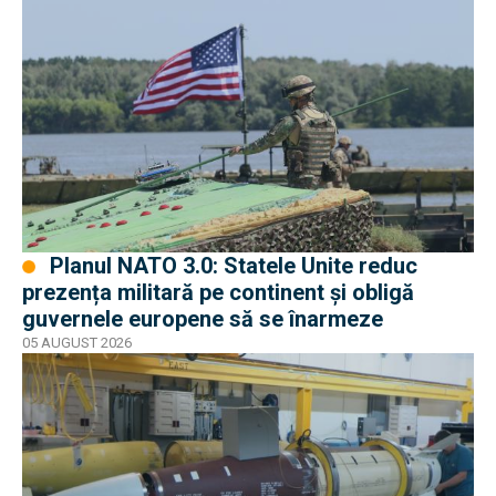
Planul NATO 3.0: Statele Unite reduc
prezența militară pe continent și obligă
guvernele europene să se înarmeze
05 AUGUST 2026