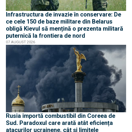
Infrastructura de invazie în conservare: De
ce cele 150 de baze militare din Belarus
obligă Kievul să mențină o prezenta militară
puternică la frontiera de nord
07 AUGUST 2026
Rusia importă combustibil din Coreea de
Sud. Paradoxul care arată atât eficiența
atacurilor ucrainene, cât și limitele