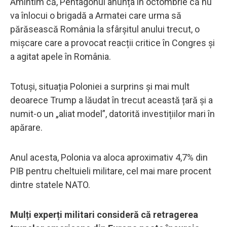
Amintim că, Pentagonul anunța în octombrie că nu
va înlocui o brigadă a Armatei care urma să
părăsească România la sfârșitul anului trecut, o
mișcare care a provocat reacții critice în Congres și
a agitat apele în România.
Totuși, situația Poloniei a surprins și mai mult
deoarece Trump a lăudat în trecut această țară și a
numit-o un „aliat model”, datorită investițiilor mari în
apărare.
Anul acesta, Polonia va aloca aproximativ 4,7% din
PIB pentru cheltuieli militare, cel mai mare procent
dintre statele NATO.
Mulți experți militari consideră că retragerea