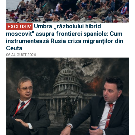
Umbra ,,războiului hibrid
EXCLUSIV
moscovit'' asupra frontierei spaniole: Cum
instrumentează Rusia criza migranților din
Ceuta
06 AUGUST 2026
EXCLUSIV