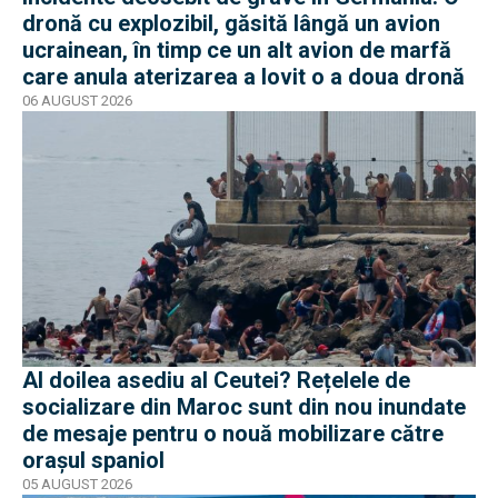
dronă cu explozibil, găsită lângă un avion
ucrainean, în timp ce un alt avion de marfă
care anula aterizarea a lovit o a doua dronă
06 AUGUST 2026
Al doilea asediu al Ceutei? Rețelele de
socializare din Maroc sunt din nou inundate
de mesaje pentru o nouă mobilizare către
orașul spaniol
05 AUGUST 2026