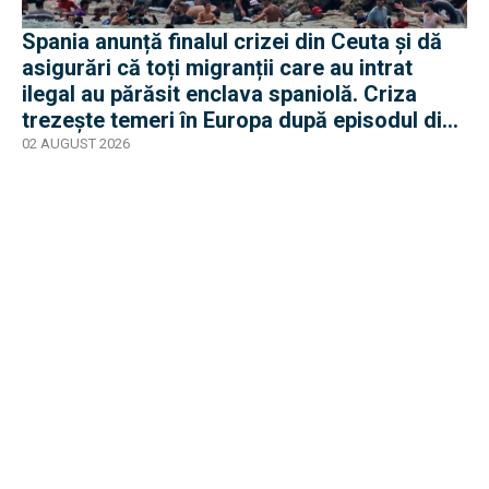
Spania anunță finalul crizei din Ceuta și dă
asigurări că toți migranții care au intrat
ilegal au părăsit enclava spaniolă. Criza
trezește temeri în Europa după episodul din
2015
02 AUGUST 2026