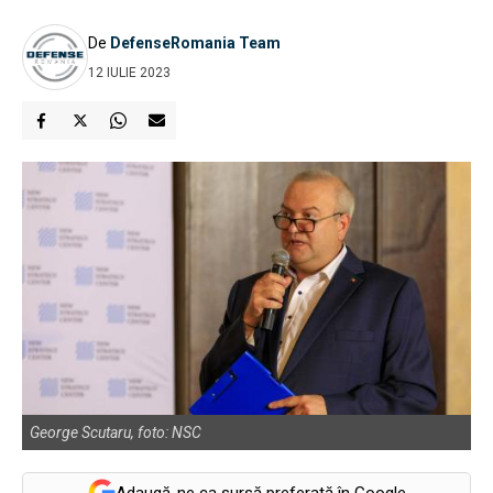
De
DefenseRomania Team
12 IULIE 2023
George Scutaru, foto: NSC
Adaugă-ne ca sursă preferată în Google