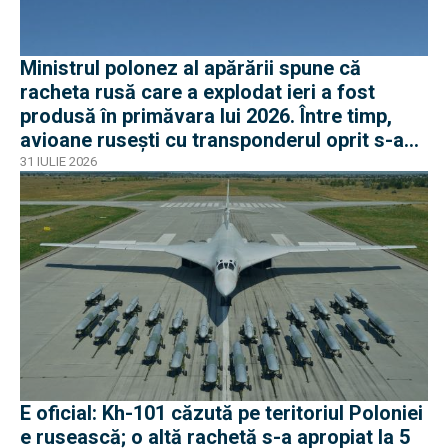
Ministrul polonez al apărării spune că
racheta rusă care a explodat ieri a fost
produsă în primăvara lui 2026. Între timp,
avioane rusești cu transponderul oprit s-au
apropiat de frontiera Poloniei
31 IULIE 2026
E oficial: Kh-101 căzută pe teritoriul Poloniei
e rusească; o altă rachetă s-a apropiat la 5