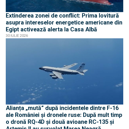
Extinderea zonei de conflict: Prima lovitură
asupra intereselor energetice americane din
Egipt activează alerta la Casa Albă
30 IULIE 2026
Alianța „mută” după incidentele dintre F-16
ale României și dronele ruse: După mult timp
o dronă RQ-4D și două avioane RC-135 și
Artemis II au survolat Marea Neagră