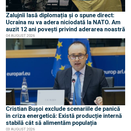
Zalujnîi lasă diplomația și o spune direct:
Ucraina nu va adera niciodată la NATO. Am
auzit 12 ani povești privind aderarea noastră
04 AUGUST 2026
Cristian Bușoi exclude scenariile de panică
în criza energetică: Există producție internă
stabilă cât să alimentăm populația
03 AUGUST 2026