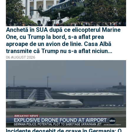
Anchetă în SUA după ce elicopterul Marine
One, cu Trump la bord, s-a aflat prea
aproape de un avion de linie. Casa Albă
transmite că Trump nu s-a aflat niciun
moment în pericol
06 AUGUST 2026
Incidente deosebit de grave în Germania: O