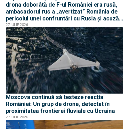
drona doborâtă de F-ul României era rusă,
ambasadorul rus a „avertizat” România de
pericolul unei confruntări cu Rusia și acuză
o „înscenare propagandistă”
27 IULIE 2026
Moscova continuă să testeze reacția
României: Un grup de drone, detectat în
proximitatea frontierei fluviale cu Ucraina
27 IULIE 2026