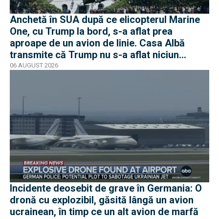
Anchetă în SUA după ce elicopterul Marine
One, cu Trump la bord, s-a aflat prea
aproape de un avion de linie. Casa Albă
transmite că Trump nu s-a aflat niciun
moment în pericol
06 AUGUST 2026
Incidente deosebit de grave în Germania: O
dronă cu explozibil, găsită lângă un avion
ucrainean, în timp ce un alt avion de marfă