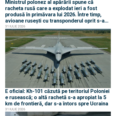
Ministrul polonez al apărării spune că
racheta rusă care a explodat ieri a fost
produsă în primăvara lui 2026. Între timp,
avioane rusești cu transponderul oprit s-au
apropiat de frontiera Poloniei
31 IULIE 2026
E oficial: Kh-101 căzută pe teritoriul Poloniei
e rusească; o altă rachetă s-a apropiat la 5
km de frontieră, dar s-a întors spre Ucraina
31 IULIE 2026