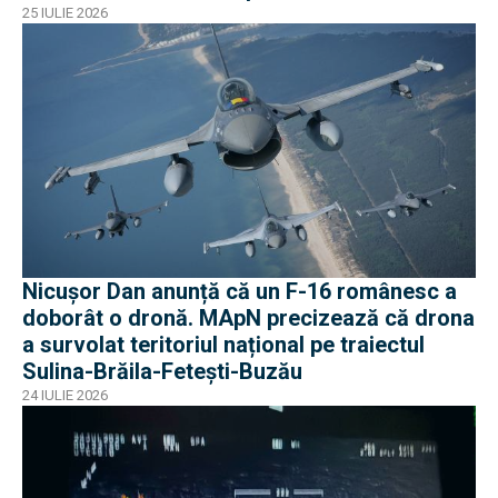
25 IULIE 2026
Nicușor Dan anunță că un F-16 românesc a
doborât o dronă. MApN precizează că drona
a survolat teritoriul național pe traiectul
Sulina-Brăila-Fetești-Buzău
24 IULIE 2026