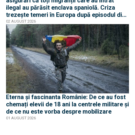
asigurări că toți migranții care au intrat
ilegal au părăsit enclava spaniolă. Criza
trezește temeri în Europa după episodul din
2015
02 AUGUST 2026
Eterna și fascinanta Românie: De ce au fost
chemați elevii de 18 ani la centrele militare și
de ce nu este vorba despre mobilizare
01 AUGUST 2026