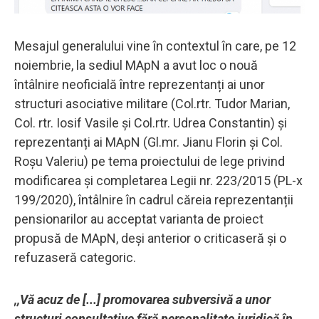
Mesajul generalului vine în contextul în care, pe 12
noiembrie, la sediul MApN a avut loc o nouă
întâlnire neoficială între reprezentanți ai unor
structuri asociative militare (Col.rtr. Tudor Marian,
Col. rtr. Iosif Vasile și Col.rtr. Udrea Constantin) și
reprezentanți ai MApN (Gl.mr. Jianu Florin și Col.
Roșu Valeriu) pe tema proiectului de lege privind
modificarea și completarea Legii nr. 223/2015 (PL-x
199/2020), întâlnire în cadrul căreia reprezentanții
pensionarilor au acceptat varianta de proiect
propusă de MApN, deși anterior o criticaseră și o
refuzaseră categoric.
,,Vă acuz de [...] promovarea subversivă a unor
structuri consultative fără personalitate juridică în