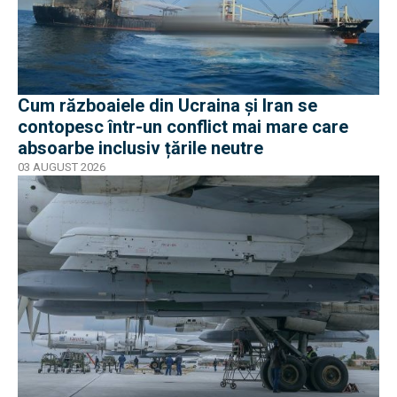
Cum războaiele din Ucraina și Iran se
contopesc într-un conflict mai mare care
absoarbe inclusiv țările neutre
03 AUGUST 2026
EXCLUSIV