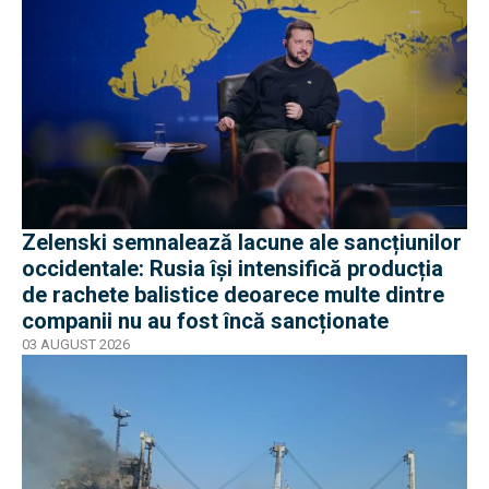
Zelenski semnalează lacune ale sancțiunilor
occidentale: Rusia își intensifică producția
de rachete balistice deoarece multe dintre
companii nu au fost încă sancționate
03 AUGUST 2026