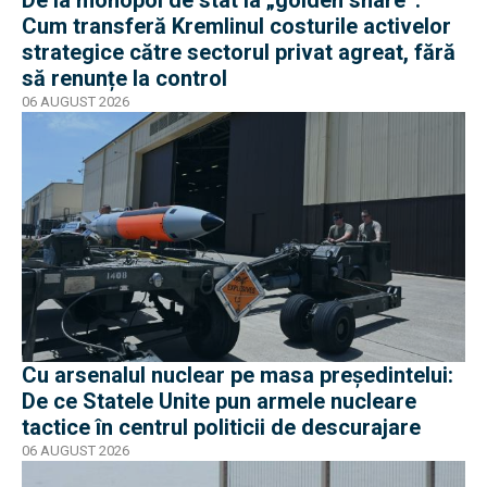
De la monopol de stat la „golden share”.
Cum transferă Kremlinul costurile activelor
strategice către sectorul privat agreat, fără
să renunțe la control
06 AUGUST 2026
Cu arsenalul nuclear pe masa preşedintelui:
De ce Statele Unite pun armele nucleare
tactice în centrul politicii de descurajare
06 AUGUST 2026
EXCLUSIV