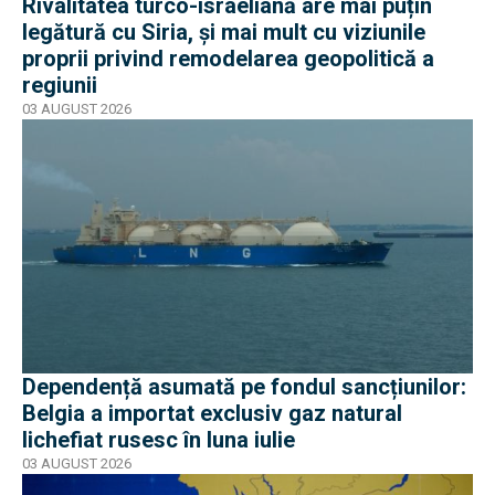
Rivalitatea turco-israeliană are mai puțin
legătură cu Siria, și mai mult cu viziunile
proprii privind remodelarea geopolitică a
regiunii
03 AUGUST 2026
Dependență asumată pe fondul sancțiunilor:
Belgia a importat exclusiv gaz natural
lichefiat rusesc în luna iulie
03 AUGUST 2026