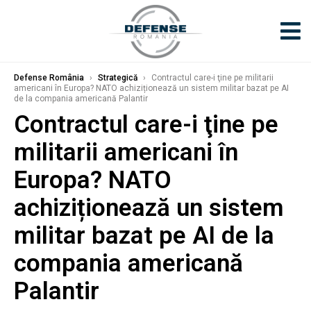
Defense România
›
Strategică
›
Contractul care-i ţine pe militarii
americani în Europa? NATO achiziționează un sistem militar bazat pe AI
de la compania americană Palantir
Contractul care-i ţine pe
militarii americani în
Europa? NATO
achiziționează un sistem
militar bazat pe AI de la
compania americană
Palantir