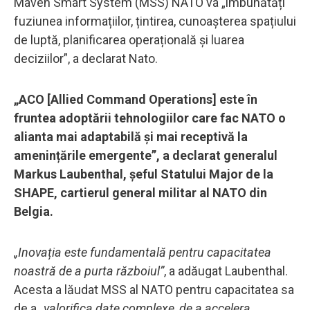
Maven Smart System (MSS) NATO va „îmbunătăți
fuziunea informațiilor, țintirea, cunoașterea spațiului
de luptă, planificarea operațională și luarea
deciziilor”, a declarat Nato.
„ACO [Allied Command Operations] este în
fruntea adoptării tehnologiilor care fac NATO o
alianta mai adaptabilă și mai receptivă la
amenințările emergente”, a declarat generalul
Markus Laubenthal, șeful Statului Major de la
SHAPE, cartierul general militar al NATO din
Belgia.
„Inovația este fundamentală pentru capacitatea
noastră de a purta războiul”
, a adăugat Laubenthal.
Acesta a lăudat MSS al NATO pentru capacitatea sa
de a
„valorifica date complexe, de a accelera