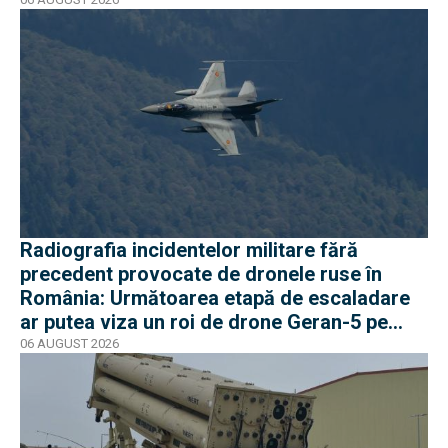
Radiografia incidentelor militare fără
precedent provocate de dronele ruse în
România: Următoarea etapă de escaladare
ar putea viza un roi de drone Geran-5 pe
direcția Galați-Reni
06 AUGUST 2026