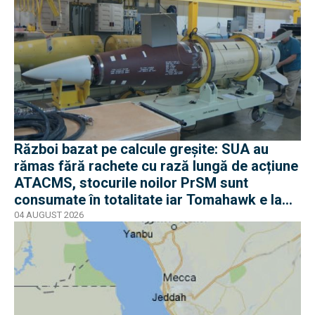
Război bazat pe calcule greșite: SUA au
rămas fără rachete cu rază lungă de acțiune
ATACMS, stocurile noilor PrSM sunt
consumate în totalitate iar Tomahawk e la
jumătate
04 AUGUST 2026