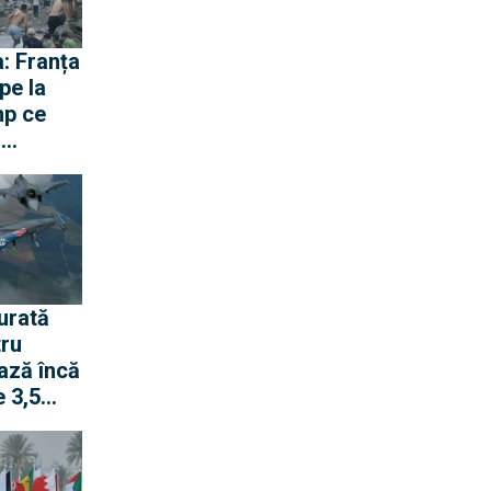
: Franța
pe la
mp ce
ă
gen cu
urată
tru
ază încă
 3,5
pentru
 rachete
ană