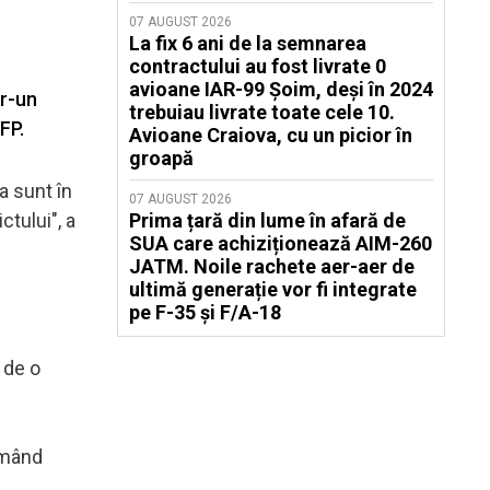
07 AUGUST 2026
La fix 6 ani de la semnarea
contractului au fost livrate 0
avioane IAR-99 Șoim, deși în 2024
tr-un
trebuiau livrate toate cele 10.
FP.
Avioane Craiova, cu un picior în
groapă
a sunt în
07 AUGUST 2026
tului", a
Prima țară din lume în afară de
SUA care achiziționează AIM-260
JATM. Noile rachete aer-aer de
ultimă generație vor fi integrate
pe F-35 și F/A-18
 de o
irmând