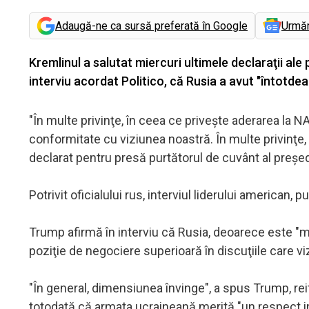
Adaugă-ne ca sursă preferată în Google
Urmă
Kremlinul a salutat miercuri ultimele declaraţii al
interviu acordat Politico, că Rusia a avut "întotdea
"În multe privinţe, în ceea ce priveşte aderarea la NA
conformitate cu viziunea noastră. În multe privinţe,
declarat pentru presă purtătorul de cuvânt al preşed
Potrivit oficialului rus, interviul liderului american, 
Trump afirmă în interviu că Rusia, deoarece este "m
poziţie de negociere superioară în discuţiile care vi
"În general, dimensiunea învinge", a spus Trump, rei
totodată că armata ucraineană merită "un respect i