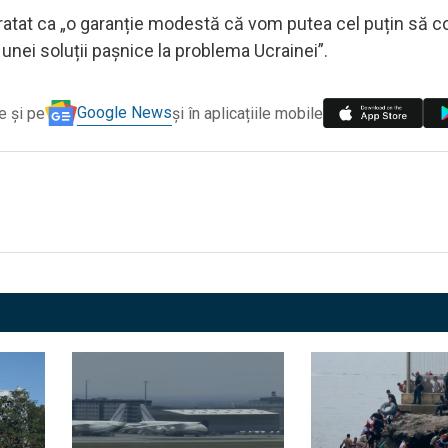
i tratat ca „o garanție modestă că vom putea cel puțin să 
ei soluții pașnice la problema Ucrainei”.
Google News
e și pe
și în aplicațiile mobile