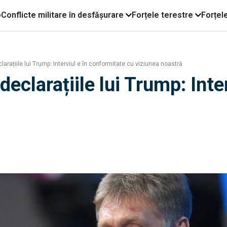
o
Conflicte militare în desfășurare
Forțele terestre
Forțel
rațiile lui Trump: Interviul e în conformitate cu viziunea noastră
clarațiile lui Trump: Inte