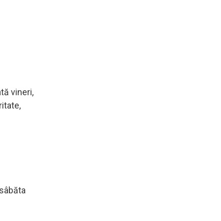
ă vineri,
itate,
 sâbăta