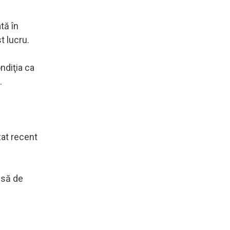
tă în
t lucru.
ndiţia ca
.
zat recent
nsă de