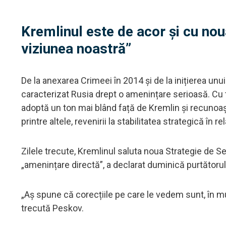
Kremlinul este de acor și cu nou
viziunea noastră”
De la anexarea Crimeei în 2014 și de la inițierea unu
caracterizat Rusia drept o amenințare serioasă. Cu 
adoptă un ton mai blând față de Kremlin și recunoașt
printre altele, revenirii la stabilitatea strategică în re
Zilele trecute, Kremlinul saluta noua Strategie de S
„amenințare directă”, a declarat duminică purtătorul
„Aș spune că corecțiile pe care le vedem sunt, în m
trecută Peskov.