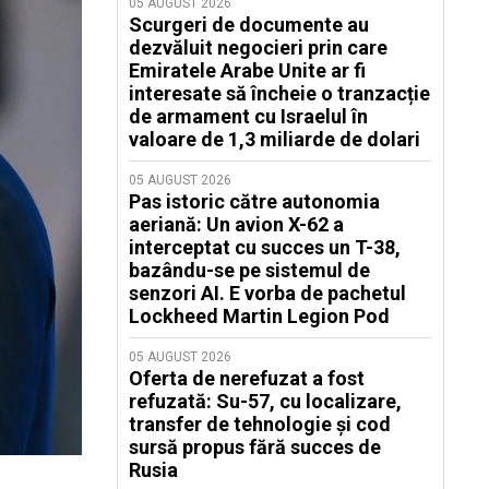
05 AUGUST 2026
Scurgeri de documente au
dezvăluit negocieri prin care
Emiratele Arabe Unite ar fi
interesate să încheie o tranzacție
de armament cu Israelul în
valoare de 1,3 miliarde de dolari
05 AUGUST 2026
Pas istoric către autonomia
aeriană: Un avion X-62 a
interceptat cu succes un T-38,
bazându-se pe sistemul de
senzori AI. E vorba de pachetul
Lockheed Martin Legion Pod
05 AUGUST 2026
Oferta de nerefuzat a fost
refuzată: Su-57, cu localizare,
transfer de tehnologie și cod
sursă propus fără succes de
Rusia