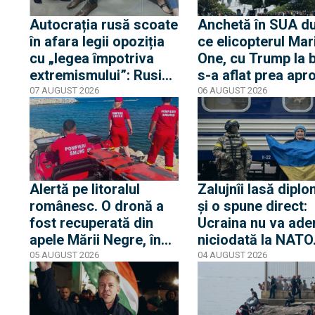
Autocrația rusă scoate
Anchetă în SUA d
în afara legii opoziția
ce elicopterul Mar
cu „legea împotriva
One, cu Trump la 
extremismului”: Rusia
s-a aflat prea apr
declară „indizerabilă”
de un avion de lini
07 AUGUST 2026
06 AUGUST 2026
fundația Iuliei Navalnia,
Casa Albă transmi
soția opozantului
că Trump nu s-a af
Aleksei Navalnîi, ucis
niciun moment în
în închisorile siberiene
pericol
Alertă pe litoralul
Zalujnîi lasă diplo
românesc. O dronă a
și o spune direct:
fost recuperată din
Ucraina nu va ade
apele Mării Negre, în
niciodată la NATO
apropierea plajei Loft
auzit 12 ani poveș
05 AUGUST 2026
04 AUGUST 2026
din Mamaia
privind aderarea
noastră