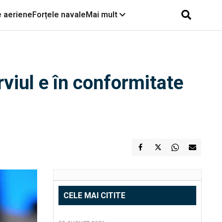
e aeriene
Forțele navale
Mai mult
rviul e în conformitate
CELE MAI CITITE