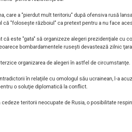
 care a "pierdut mult teritoriu" după ofensiva rusă lansa
l că "foloseşte războiul" ca pretext pentru a nu face aces
 că este "gata" să organizeze alegeri prezidenţiale cu co
, deoarece bombardamentele ruseşti devastează zilnic ţara
interzice organizarea de alegeri în astfel de circumstanţe.
adictorii în relaţiile cu omologul său ucrainean, l-a acu
entru o soluţie diplomatică la conflict.
 cedeze teritorii neocupate de Rusia, o posibilitate respi