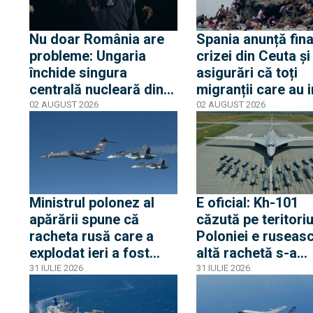
Nu doar România are
Spania anunță fina
probleme: Ungaria
crizei din Ceuta și
închide singura
asigurări că toți
centrală nucleară din
migranții care au i
cauza nivelului Dunării
ilegal au părăsit
02 AUGUST 2026
02 AUGUST 2026
iar Peter Magyar
enclava spaniolă. 
spune că urmează
trezește temeri în
cinci zile critice
Europa după epis
din 2015
Ministrul polonez al
E oficial: Kh-101
apărării spune că
căzută pe teritoriu
racheta rusă care a
Poloniei e ruseasc
explodat ieri a fost
altă rachetă s-a
produsă în primăvara
apropiat la 5 km d
31 IULIE 2026
31 IULIE 2026
lui 2026. Între timp,
frontieră, dar s-a
avioane rusești cu
întors spre Ucrain