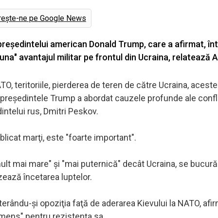
rește-ne pe Google News
e preşedintelui american Donald Trump, care a afirmat, în
una" avantajul militar pe frontul din Ucraina, relatează A
TO, teritoriile, pierderea de teren de către Ucraina, aceste
 preşedintele Trump a abordat cauzele profunde ale conflic
intelui rus, Dmitri Peskov.
publicat marţi, este "foarte important".
ult mai mare" şi "mai puternică" decât Ucraina, se bucură
zează încetarea luptelor.
terându-şi opoziţia faţă de aderarea Kievului la NATO, af
mens" pentru rezistenţa sa.