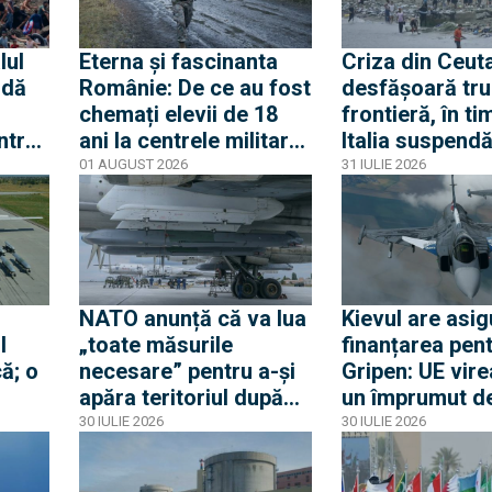
apărare
lul
Eterna și fascinanta
Criza din Ceuta
 dă
Românie: De ce au fost
desfășoară tru
chemați elevii de 18
frontieră, în ti
ntrat
ani la centrele militare
Italia suspend
și de ce nu este vorba
acordul Schen
01 AUGUST 2026
31 IULIE 2026
Criza
despre mobilizare
Spania
odul
NATO anunță că va lua
Kievul are asig
l
„toate măsurile
finanțarea pen
ă; o
necesare” pentru a-și
Gripen: UE vire
apăra teritoriul după
un împrumut de
e
ce o rachetă rusă a
miliarde euro 
30 IULIE 2026
30 IULIE 2026
explodat în Polonia
Gripen, drone,
a
și apărare aeri