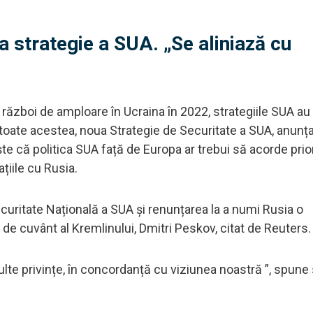
a strategie a SUA. „Se aliniază cu
i război de amploare în Ucraina în 2022, strategiile SUA au
toate acestea, noua Strategie de Securitate a SUA, anunțat
e că politica SUA față de Europa ar trebui să acorde prior
lațiile cu Rusia.
ecuritate Națională a SUA și renunțarea la a numi Rusia o
 de cuvânt al Kremlinului, Dmitri Peskov, citat de Reuters.
ulte privințe, în concordanță cu viziunea noastră ”, spune