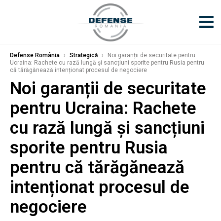
Defense România
›
Strategică
›
Noi garanții de securitate pentru
Ucraina: Rachete cu rază lungă și sancțiuni sporite pentru Rusia pentru
că tărăgănează intenționat procesul de negociere
Noi garanții de securitate
pentru Ucraina: Rachete
cu rază lungă și sancțiuni
sporite pentru Rusia
pentru că tărăgănează
intenționat procesul de
negociere