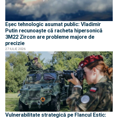
Eșec tehnologic asumat public: Vladimir
Putin recunoaște că racheta hipersonică
3M22 Zircon are probleme majore de
precizie
27 IULIE 2026
Vulnerabilitate strategică pe Flancul Estic: