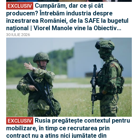
Cumpărăm, dar ce și cât
EXCLUSIV
producem? Întrebăm industria despre
înzestrarea României, de la SAFE la bugetul
național | Viorel Manole vine la Obiectiv
EuroAtlantic la DefenseRomania
30 IULIE 2026
EXCLUSIV
Rusia pregătește contextul pentru
EXCLUSIV
mobilizare, în timp ce recrutarea prin
contract nu a atins nici jumătate din