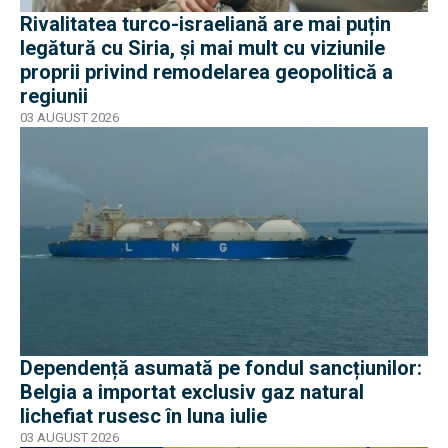
Rivalitatea turco-israeliană are mai puțin
legătură cu Siria, și mai mult cu viziunile
proprii privind remodelarea geopolitică a
regiunii
03 AUGUST 2026
Dependență asumată pe fondul sancțiunilor:
Belgia a importat exclusiv gaz natural
lichefiat rusesc în luna iulie
03 AUGUST 2026