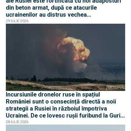
ale Rusiei este fortificată cu noi adăposturi
din beton armat, după ce atacurile
ucrainenilor au distrus vechea
infrastructură de apărare
29 IULIE 2026
Incursiunile dronelor ruse în spațiul
României sunt o consecință directă a noii
strategii a Rusiei în războiul împotriva
Ucrainei. De ce lovesc rușii furibund la Gurile
Dunării
28 IULIE 2026