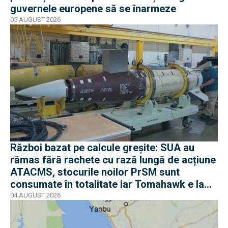
guvernele europene să se înarmeze
05 AUGUST 2026
Război bazat pe calcule greșite: SUA au
rămas fără rachete cu rază lungă de acțiune
ATACMS, stocurile noilor PrSM sunt
consumate în totalitate iar Tomahawk e la
jumătate
04 AUGUST 2026