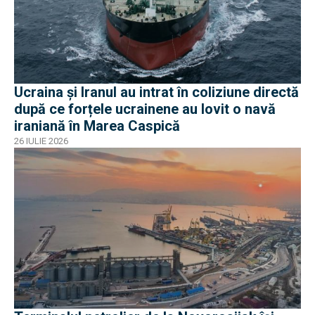
Ucraina și Iranul au intrat în coliziune directă
după ce forțele ucrainene au lovit o navă
iraniană în Marea Caspică
26 IULIE 2026