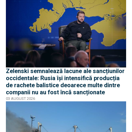
Zelenski semnalează lacune ale sancțiunilor
occidentale: Rusia își intensifică producția
de rachete balistice deoarece multe dintre
companii nu au fost încă sancționate
03 AUGUST 2026