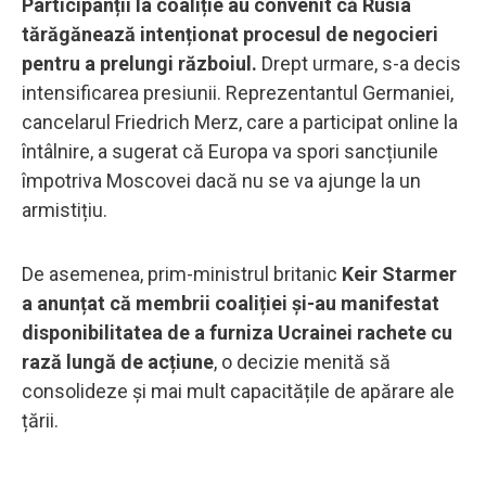
Participanții la coaliție au convenit că Rusia
tărăgănează intenționat procesul de negocieri
pentru a prelungi războiul.
Drept urmare, s-a decis
intensificarea presiunii. Reprezentantul Germaniei,
cancelarul Friedrich Merz, care a participat online la
întâlnire, a sugerat că Europa va spori sancțiunile
împotriva Moscovei dacă nu se va ajunge la un
armistițiu.
De asemenea, prim-ministrul britanic
Keir Starmer
a anunțat că membrii coaliției și-au manifestat
disponibilitatea de a furniza Ucrainei rachete cu
rază lungă de acțiune
, o decizie menită să
consolideze și mai mult capacitățile de apărare ale
țării.