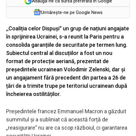
Adaugă-ne ca sursă preferată în Google
Urmărește-ne pe Google News
,,Coaliția celor Dispuși'' un grup de națiuni angajate
în sprijinirea Ucrainei, s-a reunit la Paris pentru a
consolida garanțiile de securitate pe termen lung.
Subiectul central al discuțiilor a fost un nou
format de protecție aeriană, prezentat de
președintele ucrainean Volodimir Zelenski, dar și
un angajament fără precedent din partea a 26 de
țări de a trimite trupe pe teritoriul ucrainean după
încheierea ostilităților.
Președintele francez Emmanuel Macron a găzduit
summitul și a subliniat că această forță de
„reasigurare” nu are ca scop războiul, ci garantarea
securității Ucrainei.