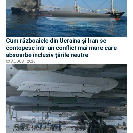
Cum războaiele din Ucraina și Iran se
contopesc într-un conflict mai mare care
absoarbe inclusiv țările neutre
03 AUGUST 2026
EXCLUSIV