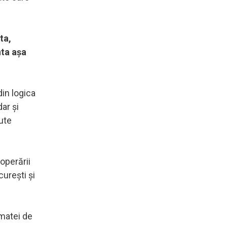
ta,
nta așa
din logica
ar și
jute
operării
curești și
rmatei de