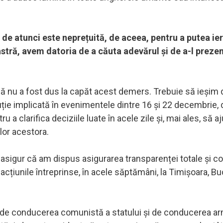
de atunci este neprețuită, de aceea, pentru a putea ier
astră, avem datoria de a căuta adevărul și de a-l preze
ncă nu a fost dus la capăt acest demers. Trebuie să ieșim 
tuție implicată în evenimentele dintre 16 și 22 decembrie, d
a clarifica deciziile luate în acele zile și, mai ales, să a
elor acestora.
ă asigur că am dispus asigurarea transparenței totale și co
acțiunile întreprinse, în acele săptămâni, la Timișoara, Bu
te de conducerea comunistă a statului și de conducerea a