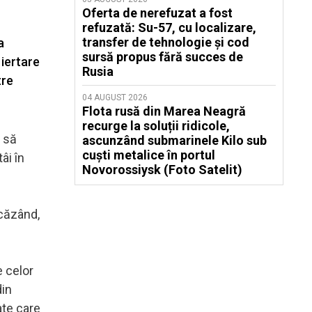
Oferta de nerefuzat a fost
refuzată: Su-57, cu localizare,
transfer de tehnologie și cod
a
sursă propus fără succes de
 iertare
Rusia
tre
04 AUGUST 2026
Flota rusă din Marea Neagră
recurge la soluții ridicole,
a să
ascunzând submarinele Kilo sub
cuști metalice în portul
âi în
Novorossiysk (Foto Satelit)
 căzând,
e celor
din
ate care