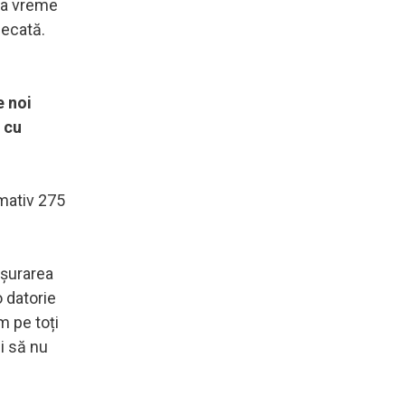
ta vreme
decată.
e noi
 cu
imativ 275
ășurarea
o datorie
m pe toți
i să nu