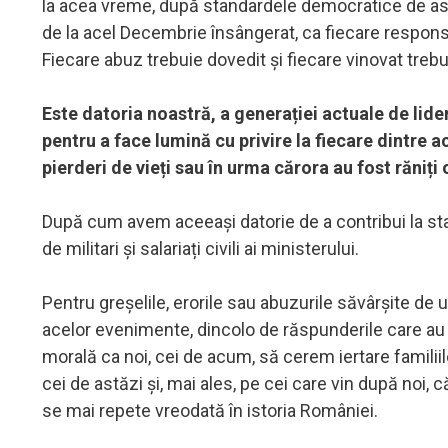
la acea vreme, după standardele democratice de ast
de la acel Decembrie însângerat, ca fiecare responsab
Fiecare abuz trebuie dovedit și fiecare vinovat trebui
Este datoria noastră, a generației actuale de lider
pentru a face lumină cu privire la fiecare dintre
pierderi de vieți sau în urma cărora au fost răniți
După cum avem aceeași datorie de a contribui la stabi
de militari și salariați civili ai ministerului.
Pentru greșelile, erorile sau abuzurile săvârșite de u
acelor evenimente, dincolo de răspunderile care au fo
morală ca noi, cei de acum, să cerem iertare familii
cei de astăzi și, mai ales, pe cei care vin după noi
se mai repete vreodată în istoria României.