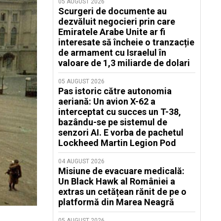
05 AUGUST 2026
Scurgeri de documente au
dezvăluit negocieri prin care
Emiratele Arabe Unite ar fi
interesate să încheie o tranzacție
de armament cu Israelul în
valoare de 1,3 miliarde de dolari
05 AUGUST 2026
Pas istoric către autonomia
aeriană: Un avion X-62 a
interceptat cu succes un T-38,
bazându-se pe sistemul de
senzori AI. E vorba de pachetul
Lockheed Martin Legion Pod
04 AUGUST 2026
Misiune de evacuare medicală:
Un Black Hawk al României a
extras un cetățean rănit de pe o
platformă din Marea Neagră
05 AUGUST 2026