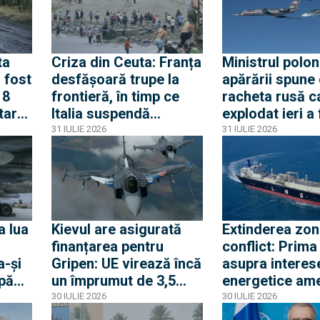
glumește cu propria-i
cinci zile critic
apărare
ta
Criza din Ceuta: Franța
Ministrul polon
 fost
desfășoară trupe la
apărării spune
18
frontieră, în timp ce
racheta rusă c
itare
Italia suspendă
explodat ieri a
orba
acordul Schengen cu
produsă în pri
31 IULIE 2026
31 IULIE 2026
Spania
lui 2026. Între 
avioane ruseșt
transponderul o
au apropiat de
frontiera Polon
a lua
Kievul are asigurată
Extinderea zon
finanțarea pentru
conflict: Prima
a-și
Gripen: UE virează încă
asupra interes
upă
un împrumut de 3,5
energetice am
a
miliarde euro pentru
din Egipt activ
30 IULIE 2026
30 IULIE 2026
a
Gripen, drone, rachete
alerta la Casa 