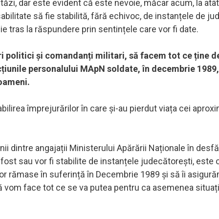
ăzi, dar este evident că este nevoie, măcar acum, la atâ
ilitate să fie stabilită, fără echivoc, de instanțele de ju
e tras la răspundere prin sentințele care vor fi date.
i politici și comandanți militari, să facem tot ce ține d
 acțiunile personalului MApN soldate, în decembrie 1989,
 oameni.
lirea împrejurărilor în care și-au pierdut viața cei aprox
nii dintre angajații Ministerului Apărării Naționale în desf
st sau vor fi stabilite de instanțele judecătorești, este 
lor rămase în suferință în Decembrie 1989 și să îi asigură
, că vom face tot ce se va putea pentru ca asemenea situați