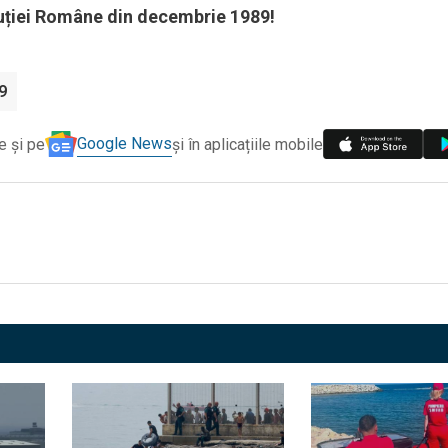
uției Române din decembrie 1989!
9
Google News
e și pe
și în aplicațiile mobile