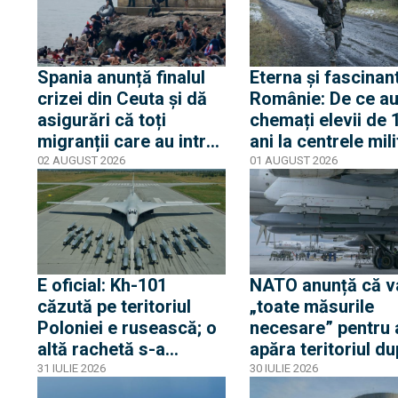
Spania anunță finalul
Eterna și fascinan
crizei din Ceuta și dă
Românie: De ce au
asigurări că toți
chemați elevii de 
migranții care au intrat
ani la centrele mil
ilegal au părăsit
și de ce nu este v
02 AUGUST 2026
01 AUGUST 2026
enclava spaniolă. Criza
despre mobilizare
trezește temeri în
Europa după episodul
din 2015
E oficial: Kh-101
NATO anunță că v
căzută pe teritoriul
„toate măsurile
Poloniei e rusească; o
necesare” pentru 
altă rachetă s-a
apăra teritoriul d
apropiat la 5 km de
ce o rachetă rusă 
31 IULIE 2026
30 IULIE 2026
frontieră, dar s-a
explodat în Poloni