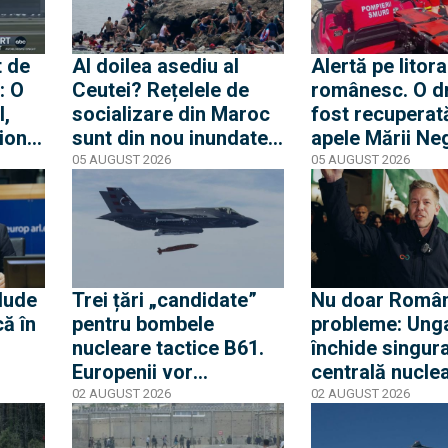
t de
Al doilea asediu al
Alertă pe litora
: O
Ceutei? Rețelele de
românesc. O d
l,
socializare din Maroc
fost recuperat
ion
sunt din nou inundate
apele Mării Neg
 ce
de mesaje pentru o
apropierea plaj
05 AUGUST 2026
05 AUGUST 2026
rfă
nouă mobilizare către
din Mamaia
rea a
orașul spaniol
nă
lude
Trei țări „candidate”
Nu doar Român
că în
pentru bombele
probleme: Ung
nucleare tactice B61.
închide singur
Europenii vor
centrală nuclea
 să
dislocarea în Est
cauza nivelului
02 AUGUST 2026
02 AUGUST 2026
ia
pentru a convinge
iar Peter Magy
Rusia că Europa nu
spune că urme