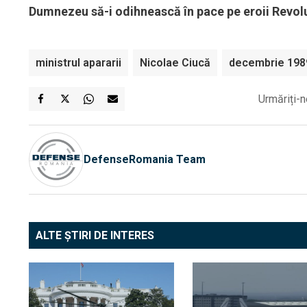
Dumnezeu să-i odihnească în pace pe eroii Revol
ministrul apararii
Nicolae Ciucă
decembrie 198
Urmăriți-n
DefenseRomania Team
ALTE ȘTIRI DE INTERES