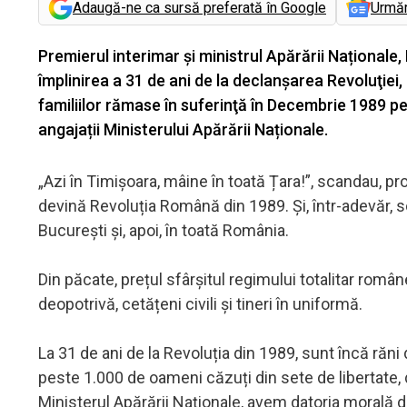
Adaugă-ne ca sursă preferată în Google
Urmă
Premierul interimar și ministrul Apărării Naționale,
împlinirea a 31 de ani de la declanşarea Revoluţiei
familiilor rămase în suferinţă în Decembrie 1989 pen
angajații Ministerului Apărării Naționale.
„Azi în Timișoara, mâine în toată Țara!”, scandau, pro
devină Revoluția Română din 1989. Și, într-adevăr, sc
București și, apoi, în toată România.
Din păcate, prețul sfârșitul regimului totalitar român
deopotrivă, cetățeni civili și tineri în uniformă.
La 31 de ani de la Revoluția din 1989, sunt încă răni
peste 1.000 de oameni căzuți din sete de libertate, din
Ministerul Apărării Naționale, avem datoria morală 