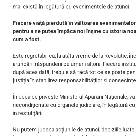
mai există în legătură cu evenimentele de atunci.
Fiecare viață pierdută în vâltoarea evenimentelor 
pentru a ne putea împăca noi înșine cu istoria no
cum a fost.
Este regretabil că, la atâta vreme de la Revoluție, î
aruncării răspunderii pe umerii altora. Fiecare insti
după acea dată, trebuie să facă tot ce se poate pentru 
justiția în stabilirea responsabilităților și consecinț
În ceea ce privește Ministerul Apărării Naționale, v
necondiționate cu organele judiciare, în legătură cu 
în restul țării.
Nu putem judeca acțiunile de atunci, deciziile lua