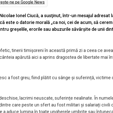
rește-ne pe Google News
 Nicolae Ionel Ciucă, a susţinut, într-un mesajul adresat l
, că este o datorie morală „ca noi, cei de acum, să cerem
tru greșelile, erorile sau abuzurile săvârșite de unii din
fetic, tinerii timișoreni în această primă zi a ceea ce ave
ânteia apărută aici a aprins dragostea de libertate mai înt
esc a fost greu, fiind plătit cu sânge și suferință, victime
 deschise, lacrimi neuscate, suferințe nealinate. În numel
tre care peste un sfert au fost militari și salariați civili 
de a aduce lumina în toate ungherele umbrite sau întunec