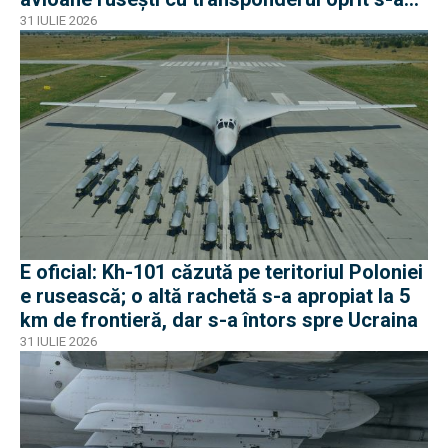
apropiat de frontiera Poloniei
31 IULIE 2026
E oficial: Kh-101 căzută pe teritoriul Poloniei
e rusească; o altă rachetă s-a apropiat la 5
km de frontieră, dar s-a întors spre Ucraina
31 IULIE 2026