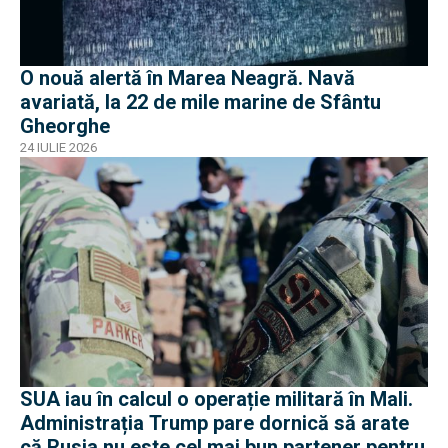
O nouă alertă în Marea Neagră. Navă
avariată, la 22 de mile marine de Sfântu
Gheorghe
24 IULIE 2026
SUA iau în calcul o operație militară în Mali.
Administrația Trump pare dornică să arate
că Rusia nu este cel mai bun partener pentru