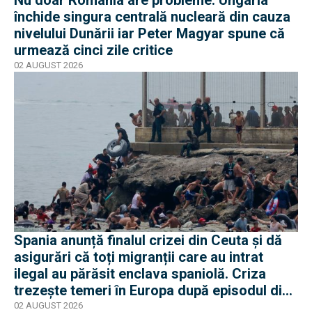
Nu doar România are probleme: Ungaria
închide singura centrală nucleară din cauza
nivelului Dunării iar Peter Magyar spune că
urmează cinci zile critice
02 AUGUST 2026
Spania anunță finalul crizei din Ceuta și dă
asigurări că toți migranții care au intrat
ilegal au părăsit enclava spaniolă. Criza
trezește temeri în Europa după episodul din
2015
02 AUGUST 2026