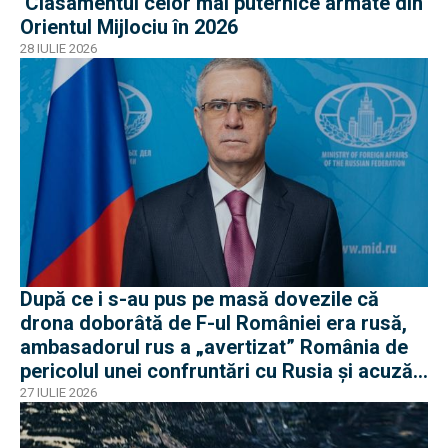
Clasamentul celor mai puternice armate din
Orientul Mijlociu în 2026
28 IULIE 2026
După ce i s-au pus pe masă dovezile că
drona doborâtă de F-ul României era rusă,
ambasadorul rus a „avertizat” România de
pericolul unei confruntări cu Rusia și acuză
o „înscenare propagandistă”
27 IULIE 2026