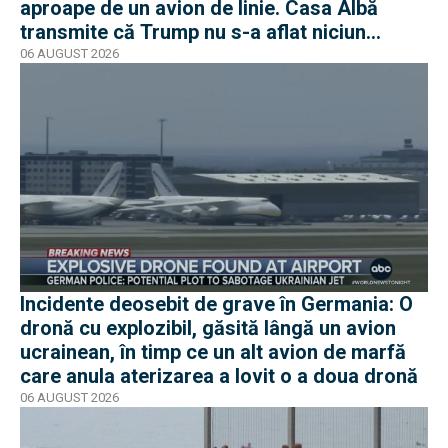
aproape de un avion de linie. Casa Albă
transmite că Trump nu s-a aflat niciun
moment în pericol
06 AUGUST 2026
Incidente deosebit de grave în Germania: O
dronă cu explozibil, găsită lângă un avion
ucrainean, în timp ce un alt avion de marfă
care anula aterizarea a lovit o a doua dronă
06 AUGUST 2026