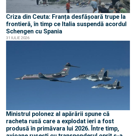
Criza din Ceuta: Franța desfășoară trupe la
frontieră, în timp ce Italia suspendă acordul
Schengen cu Spania
31 IULIE 2026
Ministrul polonez al apărării spune că
racheta rusă care a explodat ieri a fost
produsă în primăvara lui 2026. Între timp,
avioane rusești cu transponderul oprit s-au