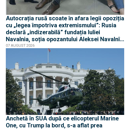
Autocrația rusă scoate în afara legii opoziția
cu „legea împotriva extremismului”: Rusia
declară „indizerabilă” fundația Iuliei
Navalnia, soția opozantului Aleksei Navalnîi,
ucis în închisorile siberiene
07 AUGUST 2026
Anchetă în SUA după ce elicopterul Marine
One, cu Trump la bord, s-a aflat prea