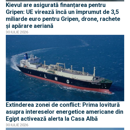
Kievul are asigurată finanțarea pentru
Gripen: UE virează încă un împrumut de 3,5
miliarde euro pentru Gripen, drone, rachete
și apărare aeriană
30 IULIE 2026
Extinderea zonei de conflict: Prima lovitură
asupra intereselor energetice americane din
Egipt activează alerta la Casa Albă
30 IULIE 2026