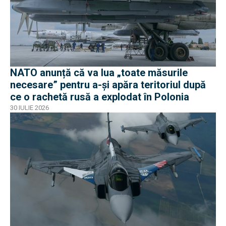
NATO anunță că va lua „toate măsurile
necesare” pentru a-și apăra teritoriul după
ce o rachetă rusă a explodat în Polonia
30 IULIE 2026