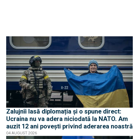
Zalujnîi lasă diplomația și o spune direct:
Ucraina nu va adera niciodată la NATO. Am
auzit 12 ani povești privind aderarea noastră
04 AUGUST 2026