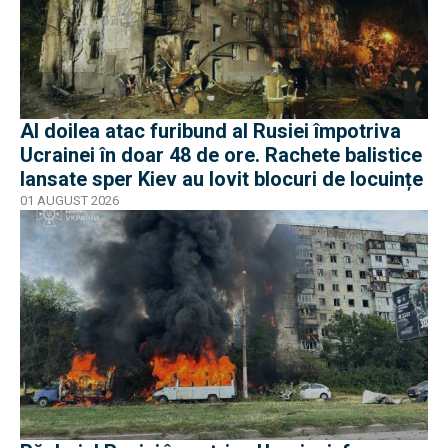
Al doilea atac furibund al Rusiei împotriva
Ucrainei în doar 48 de ore. Rachete balistice
lansate sper Kiev au lovit blocuri de locuințe
01 AUGUST 2026