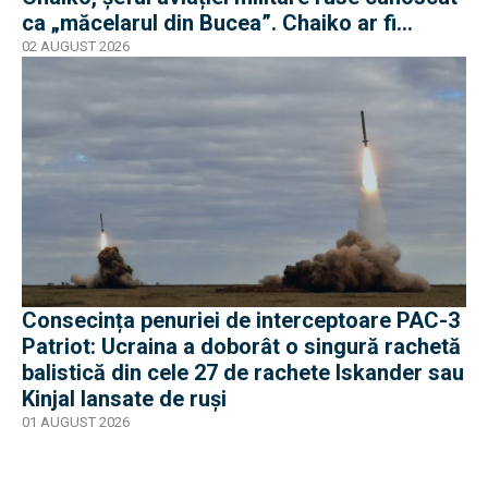
ca „măcelarul din Bucea”. Chaiko ar fi
supraviețuit
02 AUGUST 2026
Consecința penuriei de interceptoare PAC-3
Patriot: Ucraina a doborât o singură rachetă
balistică din cele 27 de rachete Iskander sau
Kinjal lansate de ruși
01 AUGUST 2026