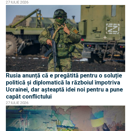
27 IULIE 2026
Rusia anunță că e pregătită pentru o soluție
politică și diplomatică la războiul împotriva
Ucrainei, dar așteaptă idei noi pentru a pune
capăt conflictului
27 IULIE 2026