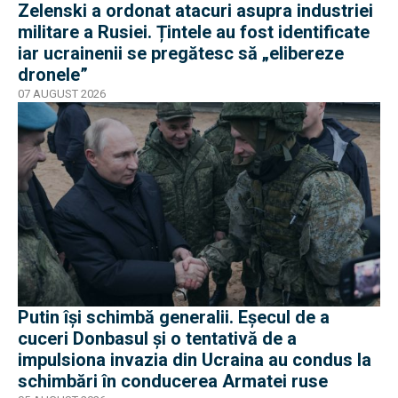
Zelenski a ordonat atacuri asupra industriei
militare a Rusiei. Țintele au fost identificate
iar ucrainenii se pregătesc să „elibereze
dronele”
07 AUGUST 2026
Putin își schimbă generalii. Eșecul de a
cuceri Donbasul și o tentativă de a
impulsiona invazia din Ucraina au condus la
schimbări în conducerea Armatei ruse