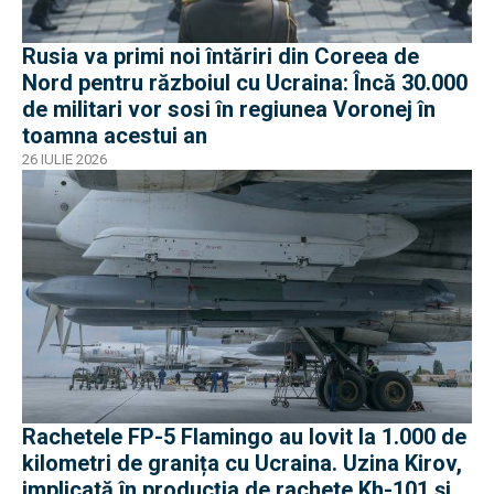
Rusia va primi noi întăriri din Coreea de
Nord pentru războiul cu Ucraina: Încă 30.000
de militari vor sosi în regiunea Voronej în
toamna acestui an
26 IULIE 2026
Rachetele FP-5 Flamingo au lovit la 1.000 de
kilometri de granița cu Ucraina. Uzina Kirov,
implicată în producția de rachete Kh-101 și