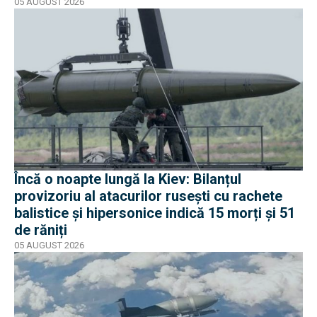
05 AUGUST 2026
Încă o noapte lungă la Kiev: Bilanțul
provizoriu al atacurilor rusești cu rachete
balistice și hipersonice indică 15 morți și 51
de răniți
05 AUGUST 2026