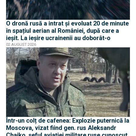
O dronă rusă a intrat și evoluat 20 de minute
în spațiul aerian al României, după care a
ieșit. La ieșire ucrainenii au doborât-o
02 AUGUST 2026
Într-un colț de cafenea: Explozie puternică la
Moscova, vizat fiind gen. rus Aleksandr
Chaiko, șeful aviației militare ruse cunoscut