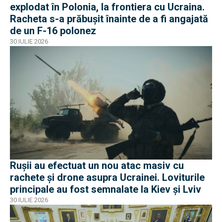
explodat în Polonia, la frontiera cu Ucraina.
Racheta s-a prăbușit înainte de a fi angajată
de un F-16 polonez
30 IULIE 2026
Rușii au efectuat un nou atac masiv cu
rachete și drone asupra Ucrainei. Loviturile
principale au fost semnalate la Kiev și Lviv
30 IULIE 2026