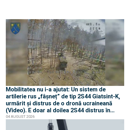
Mobilitatea nu i-a ajutat: Un sistem de
artilerie rus „fâșneț” de tip 2S44 Giatsint-K,
urmărit și distrus de o dronă ucraineană
(Video). E doar al doilea 2S44 distrus în
război
04 AUGUST 2026