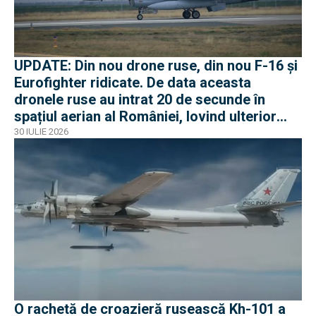
UPDATE: Din nou drone ruse, din nou F-16 și
Eurofighter ridicate. De data aceasta
dronele ruse au intrat 20 de secunde în
spațiul aerian al României, lovind ulterior
Ucraina
30 IULIE 2026
O rachetă de croazieră rusească Kh-101 a