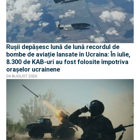
Rușii depășesc lună de lună recordul de
bombe de aviație lansate în Ucraina: În iulie,
8.300 de KAB-uri au fost folosite împotriva
orașelor ucrainene
04 AUGUST 2026