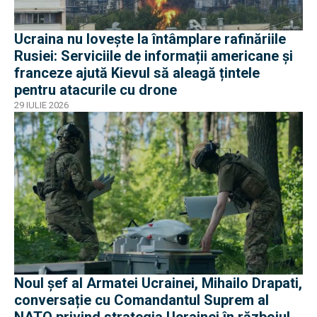
Ucraina nu lovește la întâmplare rafinăriile
Rusiei: Serviciile de informații americane și
franceze ajută Kievul să aleagă țintele
pentru atacurile cu drone
29 IULIE 2026
Noul șef al Armatei Ucrainei, Mihailo Drapati,
conversație cu Comandantul Suprem al
NATO privind strategia Ucrainei în războiul