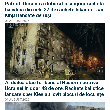
Patriot: Ucraina a doborât o singură rachetă
balistică din cele 27 de rachete Iskander sau
Kinjal lansate de ruși
01 AUGUST 2026
Al doilea atac furibund al Rusiei împotriva
Ucrainei în doar 48 de ore. Rachete balistice
lansate sper Kiev au lovit blocuri de locuințe
01 AUGUST 2026