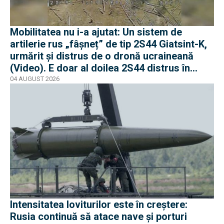
Mobilitatea nu i-a ajutat: Un sistem de
artilerie rus „fâșneț” de tip 2S44 Giatsint-K,
urmărit și distrus de o dronă ucraineană
(Video). E doar al doilea 2S44 distrus în
război
04 AUGUST 2026
Intensitatea loviturilor este în creștere:
Rusia continuă să atace nave și porturi