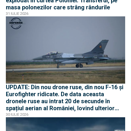
explodat în curtea Poloniei. Transferul, pe
masa polonezilor care strâng rândurile
31 IULIE 2026
UPDATE: Din nou drone ruse, din nou F-16 și
Eurofighter ridicate. De data aceasta
dronele ruse au intrat 20 de secunde în
spațiul aerian al României, lovind ulterior
Ucraina
30 IULIE 2026