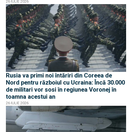
26 IULIE 2026
Rusia va primi noi întăriri din Coreea de
Nord pentru războiul cu Ucraina: Încă 30.000
de militari vor sosi în regiunea Voronej în
toamna acestui an
26 IULIE 2026