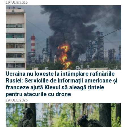
29 IULIE 2026
Ucraina nu lovește la întâmplare rafinăriile
Rusiei: Serviciile de informații americane și
franceze ajută Kievul să aleagă țintele
pentru atacurile cu drone
29 IULIE 2026