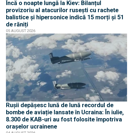
Încă o noapte lungă la Kiev: Bilanțul
provizoriu al atacurilor rusești cu rachete
balistice și hipersonice indică 15 morți și 51
de răniți
05 AUGUST 2026
Rușii depășesc lună de lună recordul de
bombe de aviație lansate în Ucraina: În iulie,
8.300 de KAB-uri au fost folosite împotriva
orașelor ucrainene
04 AUGUST 2026