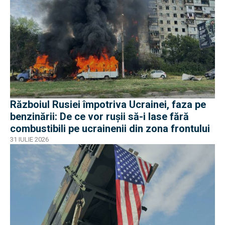
Războiul Rusiei împotriva Ucrainei, faza pe
benzinării: De ce vor rușii să-i lase fără
combustibili pe ucrainenii din zona frontului
31 IULIE 2026