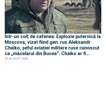
Într-un colț de cafenea: Explozie puternică la
Moscova, vizat fiind gen. rus Aleksandr
Chaiko, șeful aviației militare ruse cunoscut
ca „măcelarul din Bucea”. Chaiko ar fi
supraviețuit
02 AUGUST 2026