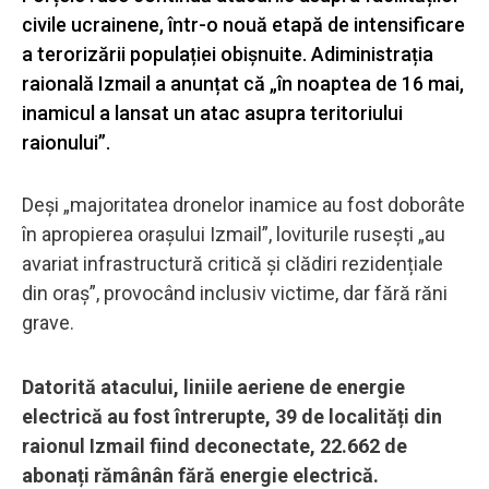
civile ucrainene, într-o nouă etapă de intensificare
a terorizării populației obișnuite. Adiministrația
raională Izmail a anunțat că „în noaptea de 16 mai,
inamicul a lansat un atac asupra teritoriului
raionului”.
Deși „majoritatea dronelor inamice au fost doborâte
în apropierea orașului Izmail”, loviturile rusești „au
avariat infrastructură critică și clădiri rezidențiale
din oraș”, provocând inclusiv victime, dar fără răni
grave.
Datorită atacului, liniile aeriene de energie
electrică au fost întrerupte, 39 de localități din
raionul Izmail fiind deconectate, 22.662 de
abonați rămânân fără energie electrică.