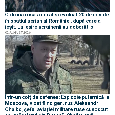
O dronă rusă a intrat și evoluat 20 de minute
în spațiul aerian al României, după care a
ieșit. La ieșire ucrainenii au doborât-o
02 AUGUST 2026
Într-un colț de cafenea: Explozie puternică la
Moscova, vizat fiind gen. rus Aleksandr
Chaiko, șeful aviației militare ruse cunoscut