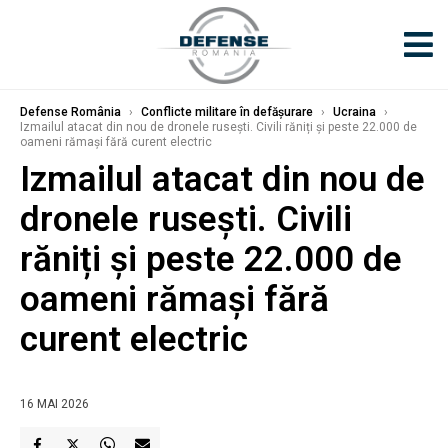
Defense România
›
Conflicte militare în defășurare
›
Ucraina
›
Izmailul atacat din nou de dronele rusești. Civili răniți și peste 22.000 de
oameni rămași fără curent electric
Izmailul atacat din nou de
dronele rusești. Civili
răniți și peste 22.000 de
oameni rămași fără
curent electric
16 MAI 2026