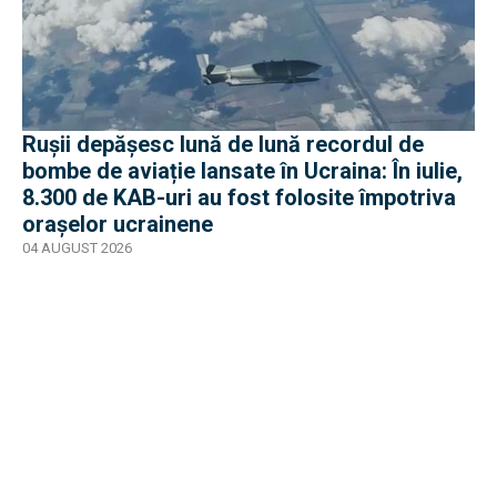
Rușii depășesc lună de lună recordul de
bombe de aviație lansate în Ucraina: În iulie,
8.300 de KAB-uri au fost folosite împotriva
orașelor ucrainene
04 AUGUST 2026