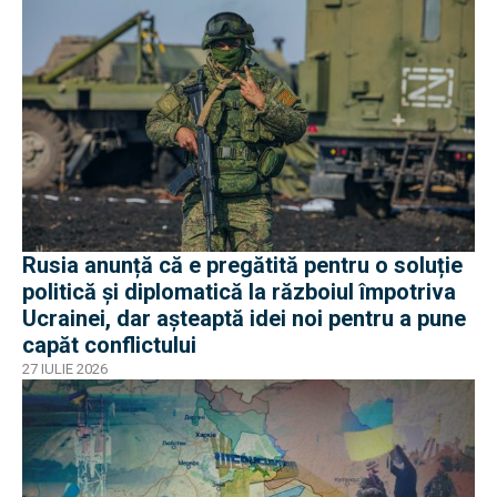
Rusia anunță că e pregătită pentru o soluție
politică și diplomatică la războiul împotriva
Ucrainei, dar așteaptă idei noi pentru a pune
capăt conflictului
27 IULIE 2026