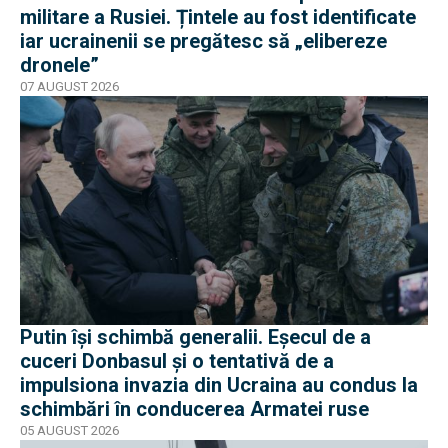
militare a Rusiei. Țintele au fost identificate
iar ucrainenii se pregătesc să „elibereze
dronele”
07 AUGUST 2026
Putin își schimbă generalii. Eșecul de a
cuceri Donbasul și o tentativă de a
impulsiona invazia din Ucraina au condus la
schimbări în conducerea Armatei ruse
05 AUGUST 2026