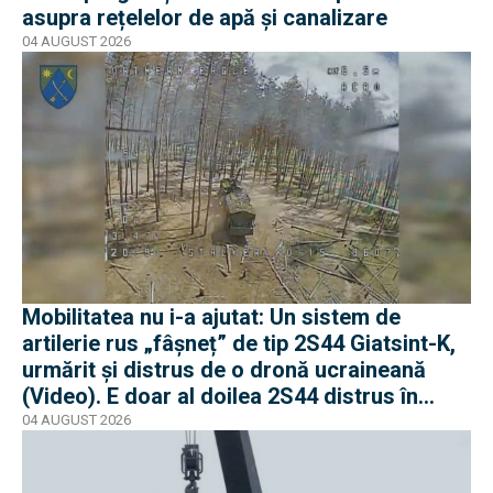
asupra rețelelor de apă și canalizare
04 AUGUST 2026
Mobilitatea nu i-a ajutat: Un sistem de
artilerie rus „fâșneț” de tip 2S44 Giatsint-K,
urmărit și distrus de o dronă ucraineană
(Video). E doar al doilea 2S44 distrus în
război
04 AUGUST 2026