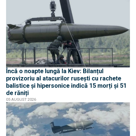
Încă o noapte lungă la Kiev: Bilanțul
provizoriu al atacurilor rusești cu rachete
balistice și hipersonice indică 15 morți și 51
de răniți
05 AUGUST 2026