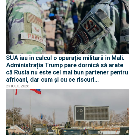
SUA iau în calcul o operație militară în Mali.
Administrația Trump pare dornică să arate
că Rusia nu este cel mai bun partener pentru
africani, dar cum și cu ce riscuri
operaționale?
23 IULIE 2026