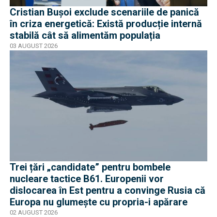
Cristian Bușoi exclude scenariile de panică
în criza energetică: Există producție internă
stabilă cât să alimentăm populația
03 AUGUST 2026
Trei țări „candidate” pentru bombele
nucleare tactice B61. Europenii vor
dislocarea în Est pentru a convinge Rusia că
Europa nu glumește cu propria-i apărare
02 AUGUST 2026