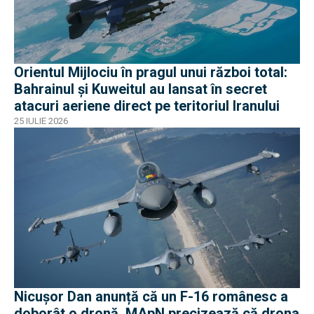
Orientul Mijlociu în pragul unui război total:
Bahrainul și Kuweitul au lansat în secret
atacuri aeriene direct pe teritoriul Iranului
25 IULIE 2026
Nicușor Dan anunță că un F-16 românesc a
doborât o dronă. MApN precizează că drona