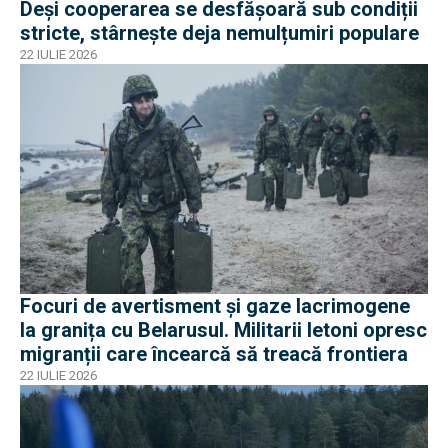
Deși cooperarea se desfășoară sub condiții
stricte, stârnește deja nemulțumiri populare
22 IULIE 2026
Focuri de avertisment și gaze lacrimogene
la granița cu Belarusul. Militarii letoni opresc
migranții care încearcă să treacă frontiera
22 IULIE 2026