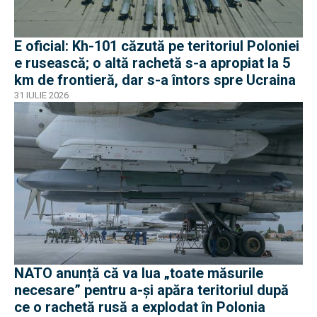
E oficial: Kh-101 căzută pe teritoriul Poloniei
e rusească; o altă rachetă s-a apropiat la 5
km de frontieră, dar s-a întors spre Ucraina
31 IULIE 2026
NATO anunță că va lua „toate măsurile
necesare” pentru a-și apăra teritoriul după
ce o rachetă rusă a explodat în Polonia