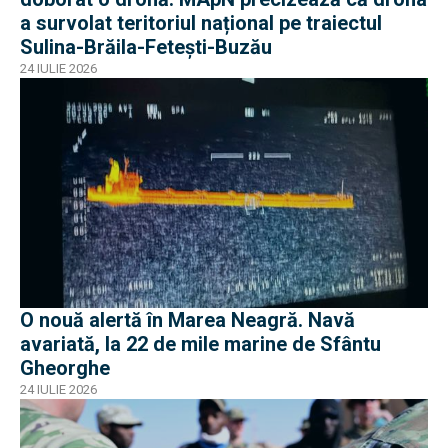
a survolat teritoriul național pe traiectul
Sulina-Brăila-Fetești-Buzău
24 IULIE 2026
O nouă alertă în Marea Neagră. Navă
avariată, la 22 de mile marine de Sfântu
Gheorghe
24 IULIE 2026