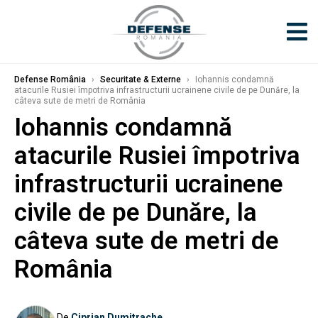
Defense România
›
Securitate & Externe
›
Iohannis condamnă
atacurile Rusiei împotriva infrastructurii ucrainene civile de pe Dunăre, la
câteva sute de metri de România
Iohannis condamnă
atacurile Rusiei împotriva
infrastructurii ucrainene
civile de pe Dunăre, la
câteva sute de metri de
România
De
Ciprian Dumitrache