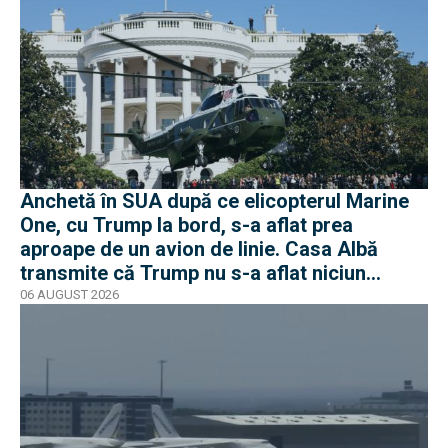
Anchetă în SUA după ce elicopterul Marine
One, cu Trump la bord, s-a aflat prea
aproape de un avion de linie. Casa Albă
transmite că Trump nu s-a aflat niciun
moment în pericol
06 AUGUST 2026