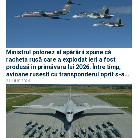
Ministrul polonez al apărării spune că
racheta rusă care a explodat ieri a fost
produsă în primăvara lui 2026. Între timp,
avioane rusești cu transponderul oprit s-au
apropiat de frontiera Poloniei
31 IULIE 2026