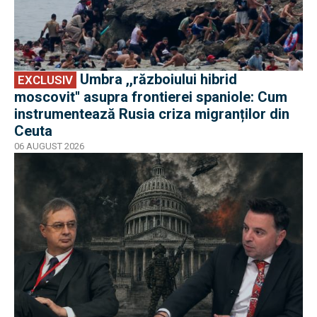
Umbra ,,războiului hibrid
EXCLUSIV
moscovit'' asupra frontierei spaniole: Cum
instrumentează Rusia criza migranților din
Ceuta
06 AUGUST 2026
EXCLUSIV