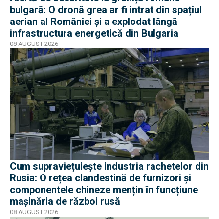
bulgară: O dronă grea ar fi intrat din spațiul
aerian al României și a explodat lângă
infrastructura energetică din Bulgaria
08 AUGUST 2026
Cum supraviețuiește industria rachetelor din
Rusia: O rețea clandestină de furnizori și
componentele chineze mențin în funcțiune
mașinăria de război rusă
08 AUGUST 2026