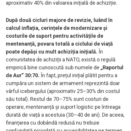
aproximativ 40% din valoarea inițială de achiziție.
După două cicluri majore de revizie, luând în
calcul inflația, cerințele de modernizare și
costurile de suport pentru activitățile de
mentenanță, povara totală a ciclului de viață
poate depăși cu mult achiziția inițială.
În
comunitatea de achiziții a NATO, există o regulă
empirică bine cunoscută sub numele de
„Raportul
de Aur” 30:70.
În fapt, prețul inițial plătit pentru a
cumpăra un sistem de armament reprezintă doar
vârful icebergului (aproximativ 25–30% din costul
său total). Restul de 70–75% sunt costuri de
operare, mentenanță și suport logistic pe întreaga
durată de viață a acestuia (30–40 de ani). De aceea,
finanțarea cu dobândă redusă nu trebuie
confundată niciodată cu accesibilitatea pe termen