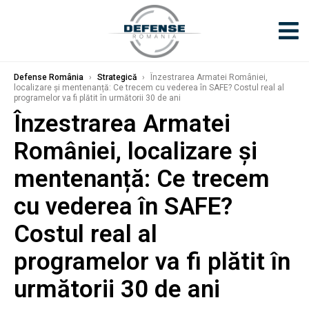
Defense România
›
Strategică
›
Înzestrarea Armatei României,
localizare și mentenanță: Ce trecem cu vederea în SAFE? Costul real al
programelor va fi plătit în următorii 30 de ani
Înzestrarea Armatei
României, localizare și
mentenanță: Ce trecem
cu vederea în SAFE?
Costul real al
programelor va fi plătit în
următorii 30 de ani