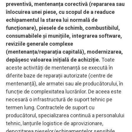
preventivă, mentenanța corectivă (repararea sau
înlocuirea unei piese, cu scopul de a readuce
echipamentul la starea lui normală de
funcționare), piesele de schimb, combustibilul,
consumabilele și munițiile, integrarea software,
reviziile generale complexe
(mentenanța/reparația capitală), modernizarea,
depășesc valoarea inițială de achiziție.
Toate
aceste activități de mentenanță se execută în
diferite baze de reparații autorizate (centre de
mentenanță), ale armatei sau ale producătorului, în
funcție de complexitatea lucrărilor. De aceea este
necesară o infrastructură de suport tehnic pe
termen lung. Contractele de suport cu
producătorul, specializarea continuă a personalului
tehnic, lanțurile logistice de aprovizionare,
depozitarea pieselor/echipamentelor sensibile