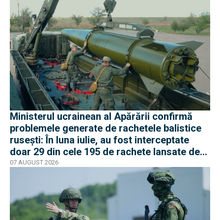
Ministerul ucrainean al Apărării confirmă
problemele generate de rachetele balistice
rusești: În luna iulie, au fost interceptate
doar 29 din cele 195 de rachete lansate de
armata rusă
07 AUGUST 2026