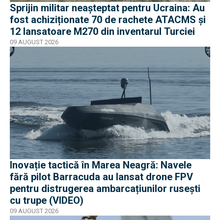
Sprijin militar neașteptat pentru Ucraina: Au
fost achiziționate 70 de rachete ATACMS și
12 lansatoare M270 din inventarul Turciei
09 AUGUST 2026
Inovație tactică în Marea Neagră: Navele
fără pilot Barracuda au lansat drone FPV
pentru distrugerea ambarcațiunilor rusești
cu trupe (VIDEO)
09 AUGUST 2026