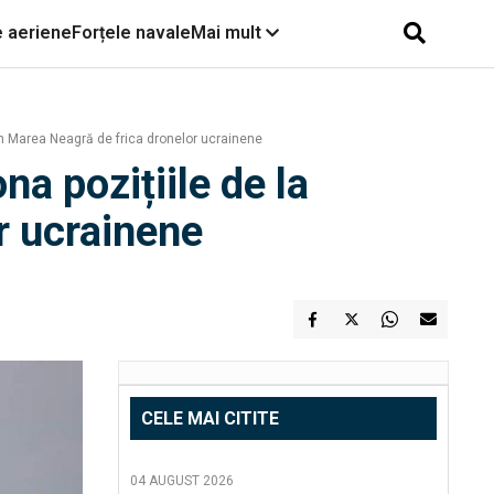
e aeriene
Forțele navale
Mai mult
 în Marea Neagră de frica dronelor ucrainene
na pozițiile de la
r ucrainene
CELE MAI CITITE
04 AUGUST 2026