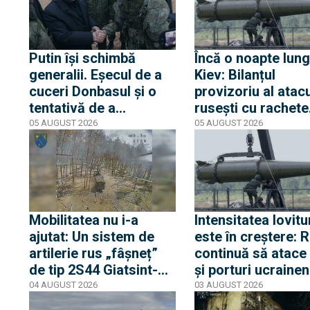
Putin își schimbă
Încă o noapte lung
generalii. Eșecul de a
Kiev: Bilanțul
cuceri Donbasul și o
provizoriu al atacu
tentativă de a
rusești cu rachete
impulsiona invazia din
balistice și hipers
05 AUGUST 2026
05 AUGUST 2026
Ucraina au condus la
indică 15 morți și 
schimbări în
răniți
conducerea Armatei
ruse
Mobilitatea nu i-a
Intensitatea lovitu
ajutat: Un sistem de
este în creștere: 
artilerie rus „fâșneț”
continuă să atace
de tip 2S44 Giatsint-K,
și porturi ucrainen
urmărit și distrus de o
zona Mării Negre
04 AUGUST 2026
03 AUGUST 2026
dronă ucraineană