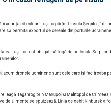
i anunța că militarii ruși au părăsit Insula Șerpilor, într-
re să permită exportul de cereale din porturile ucrainene
atea: rușii au fost obligați să fugă de pe Insula Șerpilor 
ainenilor.
i, acum dronele ucrainene sunt cele care își fac treaba pe
care leagă Taganrog prin Mariupol și Melitopol de Crimeea,
rve de alimente se epuizează. Linia de debit Kinbursk a fo