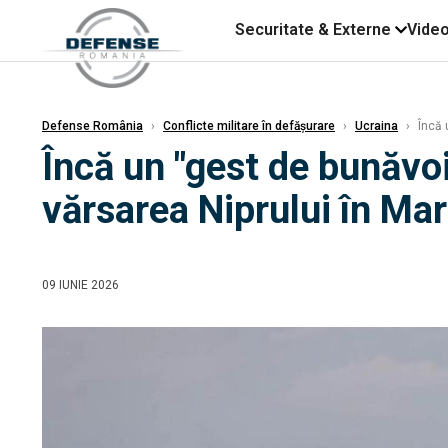
Securitate & Externe
Vide
Defense România
›
Conflicte militare în defășurare
›
Ucraina
›
Încă u
Încă un "gest de bunăvoi
vărsarea Niprului în Ma
09 IUNIE 2026