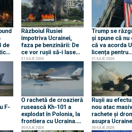
o
ruse cunoscut
„măcelarul din
Chaiko ar fi
supraviețuit
ibund
Războiul Rusiei
Trump se răzg
a
împotriva Ucrainei,
și spune că nu 
8 de
faza pe benzinării: De
că va acorda U
tice
ce vor rușii să-i lase
licența pentru
au
fără combustibili pe
rachetele Patri
31 IULIE 2026
31 IULIE 2026
ucrainenii din zona
frontului
O rachetă de croazieră
Rușii au efectu
u F-
rusească Kh-101 a
nou atac masiv
explodat în Polonia, la
rachete și dro
frontiera cu Ucraina.
asupra Ucraine
use
Racheta s-a prăbușit
Loviturile prin
30 IULIE 2026
30 IULIE 2026