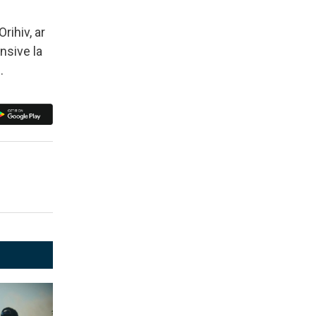
rihiv, ar
nsive la
.