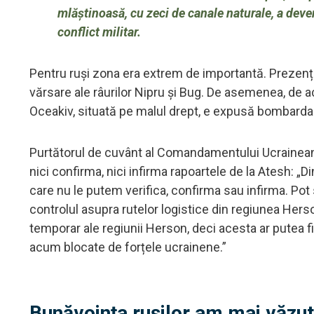
mlăștinoasă, cu zeci de canale naturale, a deven
conflict militar.
Pentru ruși zona era extrem de importantă. Prezenț
vărsare ale râurilor Nipru și Bug. De asemenea, de ac
Oceakiv, situată pe malul drept, e expusă bombard
Purtătorul de cuvânt al Comandamentului Ucrainean 
nici confirma, nici infirma rapoartele de la Atesh: 
care nu le putem verifica, confirma sau infirma. Po
controlul asupra rutelor logistice din regiunea Herso
temporar ale regiunii Herson, deci acesta ar putea fi 
acum blocate de forțele ucrainene.”
Bunăvoința rușilor am mai văzut-