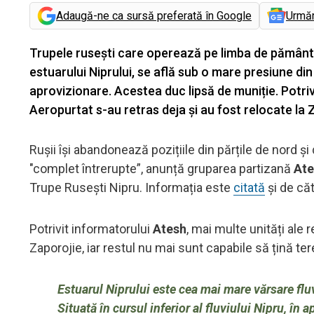
Adaugă-ne ca sursă preferată în Google
Urmă
Trupele rusești care operează pe limba de pământ d
estuarului Niprului, se află sub o mare presiune d
aprovizionare. Acestea duc lipsă de muniție. Potriv
Aeropurtat s-au retras deja și au fost relocate la 
Rușii își abandonează pozițiile din părțile de nord și
"complet întrerupte”, anunță gruparea partizană
Ate
Trupe Rusești Nipru. Informația este
citată
și de căt
Potrivit informatorului
Atesh
, mai multe unități ale
Zaporojie, iar restul nu mai sunt capabile să țină ter
Estuarul Niprului este cea mai mare vărsare flu
Situată în cursul inferior al fluviului Nipru, î