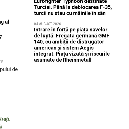
Eurofighter Typhoon destinate
Turciei. Până la deblocarea F-35,
turcii nu stau cu mâinile în sân
g al
04 AUGUST 2026
Intrare în forță pe piața navelor
de luptă: Fregata germană GMF
7
140, cu ambiții de distrugător
american și sistem Aegis
integrat. Piața vizată și riscurile
asumate de Rheinmetall
re
upului de
a
rați.
nă