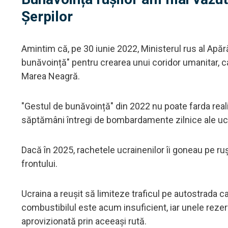
Șerpilor
Amintim că, pe 30 iunie 2022, Ministerul rus al Apărări
bunăvoință" pentru crearea unui coridor umanitar, ca
Marea Neagră.
"Gestul de bunăvoință" din 2022 nu poate farda realit
săptămâni întregi de bombardamente zilnice ale ucr
Dacă în 2025, rachetele ucrainenilor îi goneau pe ruș
frontului.
Ucraina a reușit să limiteze traficul pe autostrada 
combustibilul este acum insuficient, iar unele reze
aprovizionată prin aceeași rută.