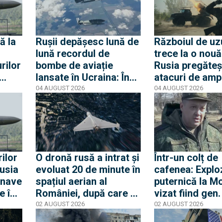
ă la
Rușii depășesc lună de
Războiul de uz
lună recordul de
trece la o nouă
rilor
bombe de aviație
Rusia pregăteș
lansate în Ucraina: În
atacuri de amp
onice
iulie, 8.300 de KAB-uri
asupra rețelel
04 AUGUST 2026
04 AUGUST 2026
51 de
au fost folosite
și canalizare
împotriva orașelor
ucrainene
rilor
O dronă rusă a intrat și
Într-un colț de
Rusia
evoluat 20 de minute în
cafenea: Explo
 nave
spațiul aerian al
puternică la M
e în
României, după care a
vizat fiind gen.
ieșit. La ieșire
Aleksandr Cha
02 AUGUST 2026
02 AUGUST 2026
ucrainenii au doborât-
șeful aviației m