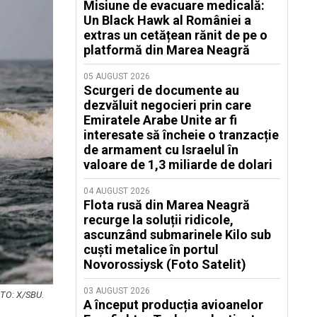
Misiune de evacuare medicală:
Un Black Hawk al României a
extras un cetățean rănit de pe o
platformă din Marea Neagră
05 AUGUST 2026
Scurgeri de documente au
dezvăluit negocieri prin care
Emiratele Arabe Unite ar fi
interesate să încheie o tranzacție
de armament cu Israelul în
valoare de 1,3 miliarde de dolari
04 AUGUST 2026
Flota rusă din Marea Neagră
recurge la soluții ridicole,
ascunzând submarinele Kilo sub
cuști metalice în portul
Novorossiysk (Foto Satelit)
03 AUGUST 2026
OTO: X/SBU.
A început producția avioanelor