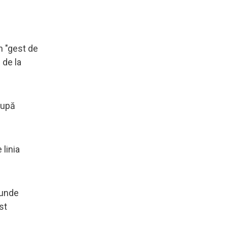
un "gest de
 de la
după
 linia
 unde
st