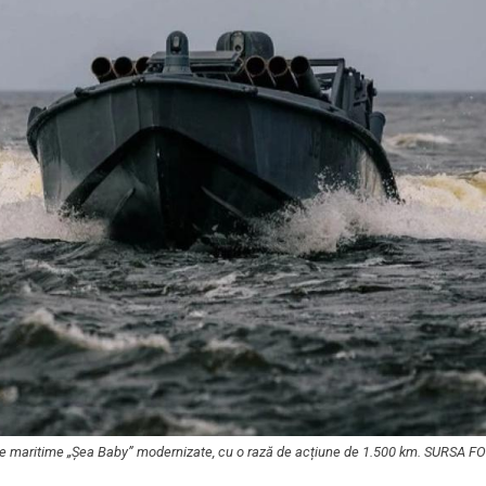
rone maritime „Şea Baby” modernizate, cu o rază de acțiune de 1.500 km. SURSA F