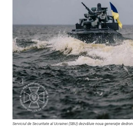
Serviciul de Securitate al Ucrainei (SBU) dezvăluie noua generaţie ded