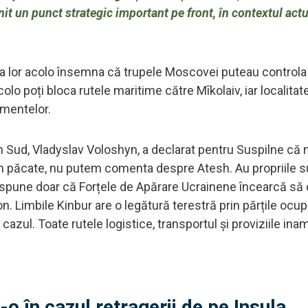
it un punct strategic important pe front, în contextul actu
a lor acolo însemna că trupele Moscovei puteau controla 
olo poți bloca rutele maritime către Mîkolaiv, iar localitat
amentelor.
Sud, Vladyslav Voloshyn, a declarat pentru Suspilne că 
„Din păcate, nu putem comenta despre Atesh. Au propriile 
t spune doar că Forțele de Apărare Ucrainene încearcă să 
n. Limbile Kinbur are o legătură terestră prin părțile ocu
cazul. Toate rutele logistice, transportul și proviziile ina
o în cazul retragerii de pe Insula