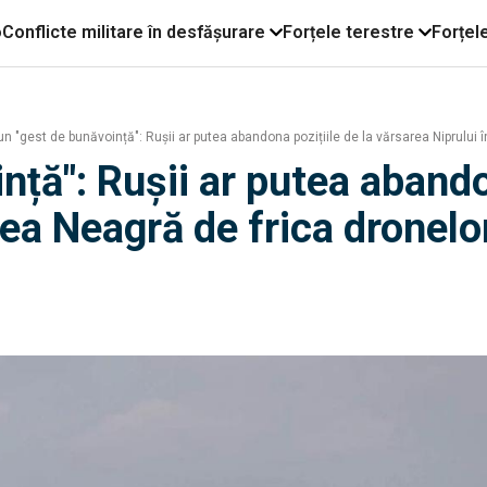
o
Conflicte militare în desfășurare
Forțele terestre
Forțel
n "gest de bunăvoință": Rușii ar putea abandona pozițiile de la vărsarea Niprului
nță": Rușii ar putea abando
rea Neagră de frica dronelo