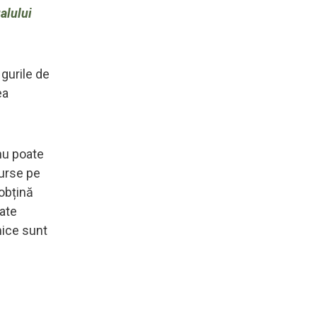
alului
gurile de
ea
nu poate
surse pe
obțină
pate
mice sunt