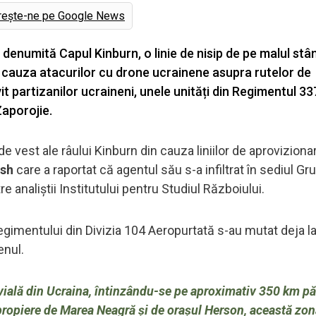
rește-ne pe Google News
enumită Capul Kinburn, o linie de nisip de pe malul stân
in cauza atacurilor cu drone ucrainene asupra rutelor de
it partizanilor ucraineni, unele unități din Regimentul 33
Zaporojie.
 de vest ale râului Kinburn din cauza liniilor de aproviziona
sh
care a raportat că agentul său s-a infiltrat în sediul Gr
re analiștii Institutului pentru Studiul Războiului.
 regimentului din Divizia 104 Aeropurtată s-au mutat deja l
enul.
vială din Ucraina, întinzându-se pe aproximativ 350 km păt
n apropiere de Marea Neagră și de orașul Herson, această zo