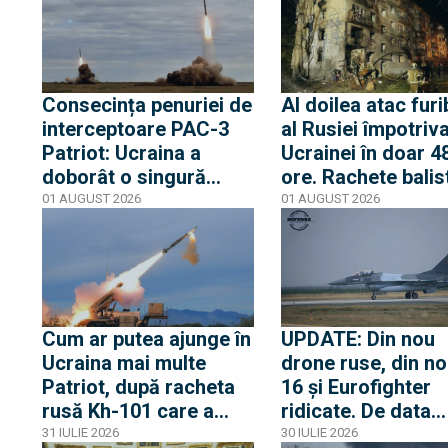
(Video). E doar al
doilea 2S44 distrus în
război
Consecința penuriei de
Al doilea atac fur
interceptoare PAC-3
al Rusiei împotriv
Patriot: Ucraina a
Ucrainei în doar 4
doborât o singură
ore. Rachete balis
rachetă balistică din
lansate sper Kiev 
01 AUGUST 2026
01 AUGUST 2026
cele 27 de rachete
lovit blocuri de
Iskander sau Kinjal
locuințe
lansate de ruși
Cum ar putea ajunge în
UPDATE: Din nou
Ucraina mai multe
drone ruse, din no
Patriot, după racheta
16 și Eurofighter
rusă Kh-101 care a
ridicate. De data
explodat în curtea
aceasta dronele r
31 IULIE 2026
30 IULIE 2026