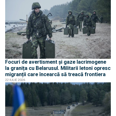
Focuri de avertisment și gaze lacrimogene
la granița cu Belarusul. Militarii letoni opresc
migranții care încearcă să treacă frontiera
22 IULIE 2026