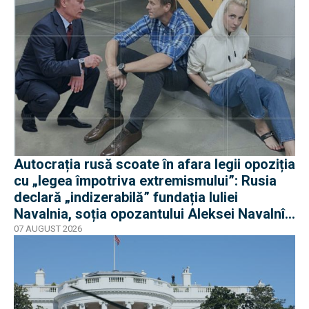
Autocrația rusă scoate în afara legii opoziția
cu „legea împotriva extremismului”: Rusia
declară „indizerabilă” fundația Iuliei
Navalnia, soția opozantului Aleksei Navalnîi,
ucis în închisorile siberiene
07 AUGUST 2026