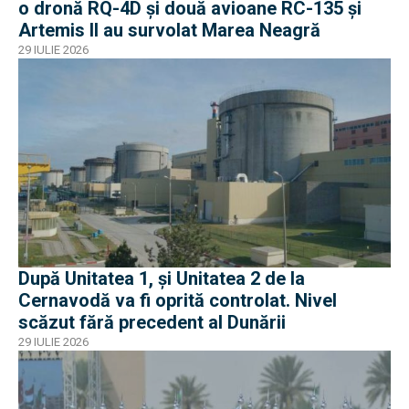
o dronă RQ-4D și două avioane RC-135 și
Artemis II au survolat Marea Neagră
29 IULIE 2026
După Unitatea 1, și Unitatea 2 de la
Cernavodă va fi oprită controlat. Nivel
scăzut fără precedent al Dunării
29 IULIE 2026