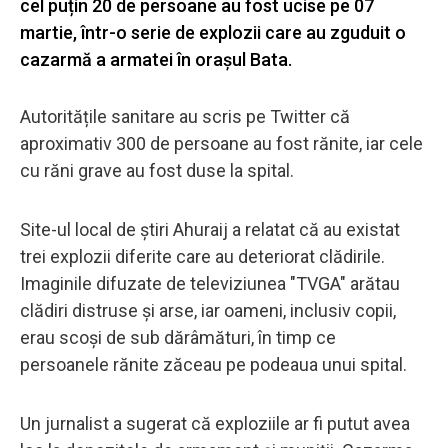
cel puțin 20 de persoane au fost ucise pe 07
martie, într-o serie de explozii care au zguduit o
cazarmă a armatei în orașul Bata.
Autoritățile sanitare au scris pe Twitter că
aproximativ 300 de persoane au fost rănite, iar cele
cu răni grave au fost duse la spital.
Site-ul local de știri Ahuraij a relatat că au existat
trei explozii diferite care au deteriorat clădirile.
Imaginile difuzate de televiziunea "TVGA" arătau
clădiri distruse și arse, iar oameni, inclusiv copii,
erau scoși de sub dărâmături, în timp ce
persoanele rănite zăceau pe podeaua unui spital.
Un jurnalist a sugerat că exploziile ar fi putut avea