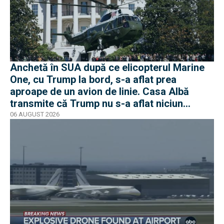
Anchetă în SUA după ce elicopterul Marine
One, cu Trump la bord, s-a aflat prea
aproape de un avion de linie. Casa Albă
transmite că Trump nu s-a aflat niciun
moment în pericol
06 AUGUST 2026