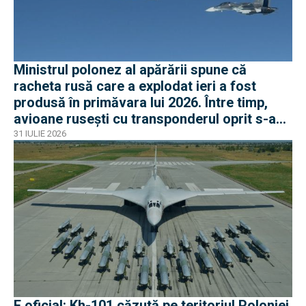
Ministrul polonez al apărării spune că
racheta rusă care a explodat ieri a fost
produsă în primăvara lui 2026. Între timp,
avioane rusești cu transponderul oprit s-au
apropiat de frontiera Poloniei
31 IULIE 2026
E oficial: Kh-101 căzută pe teritoriul Poloniei