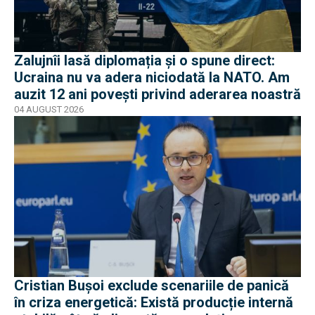
Zalujnîi lasă diplomația și o spune direct:
Ucraina nu va adera niciodată la NATO. Am
auzit 12 ani povești privind aderarea noastră
04 AUGUST 2026
Cristian Bușoi exclude scenariile de panică
în criza energetică: Există producție internă