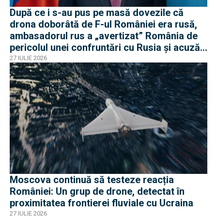
După ce i s-au pus pe masă dovezile că
drona doborâtă de F-ul României era rusă,
ambasadorul rus a „avertizat” România de
pericolul unei confruntări cu Rusia și acuză
o „înscenare propagandistă”
27 IULIE 2026
Moscova continuă să testeze reacția
României: Un grup de drone, detectat în
proximitatea frontierei fluviale cu Ucraina
27 IULIE 2026