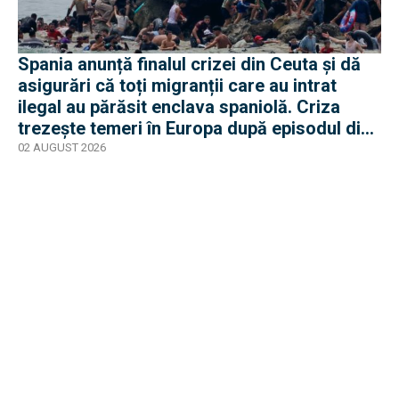
Spania anunță finalul crizei din Ceuta și dă
asigurări că toți migranții care au intrat
ilegal au părăsit enclava spaniolă. Criza
trezește temeri în Europa după episodul din
2015
02 AUGUST 2026