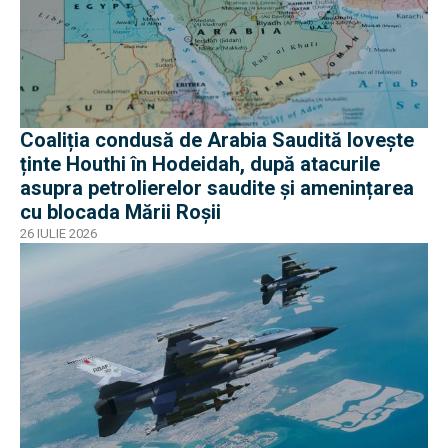
Coaliția condusă de Arabia Saudită lovește
ținte Houthi în Hodeidah, după atacurile
asupra petrolierelor saudite și amenințarea
cu blocada Mării Roșii
26 IULIE 2026