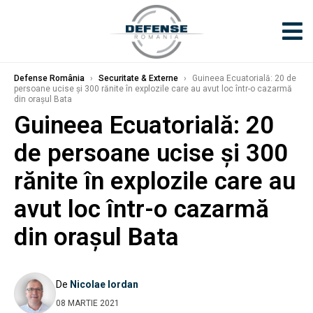
Defense România
›
Securitate & Externe
›
Guineea Ecuatorială: 20 de
persoane ucise și 300 rănite în explozile care au avut loc într-o cazarmă
din orașul Bata
Guineea Ecuatorială: 20
de persoane ucise și 300
rănite în explozile care au
avut loc într-o cazarmă
din orașul Bata
De
Nicolae Iordan
08 MARTIE 2021