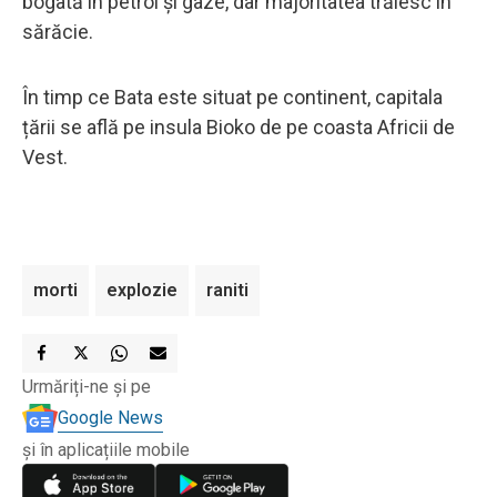
bogată în petrol și gaze, dar majoritatea trăiesc în
sărăcie.
În timp ce Bata este situat pe continent, capitala
țării se află pe insula Bioko de pe coasta Africii de
Vest.
morti
explozie
raniti
Urmăriți-ne și pe
Google News
și în aplicațiile mobile