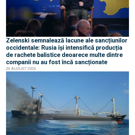
Zelenski semnalează lacune ale sancțiunilor
occidentale: Rusia își intensifică producția
de rachete balistice deoarece multe dintre
companii nu au fost încă sancționate
03 AUGUST 2026