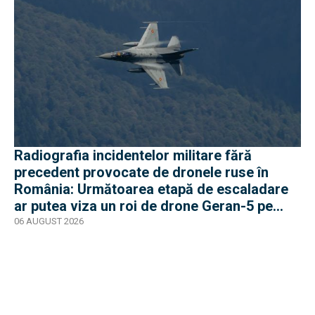
Radiografia incidentelor militare fără
precedent provocate de dronele ruse în
România: Următoarea etapă de escaladare
ar putea viza un roi de drone Geran-5 pe
direcția Galați-Reni
06 AUGUST 2026