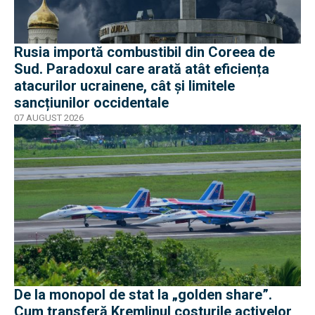
Rusia importă combustibil din Coreea de
Sud. Paradoxul care arată atât eficiența
atacurilor ucrainene, cât și limitele
sancțiunilor occidentale
07 AUGUST 2026
De la monopol de stat la „golden share”.
Cum transferă Kremlinul costurile activelor