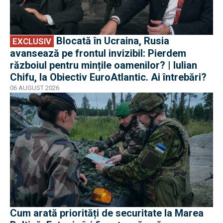
Blocată în Ucraina, Rusia
EXCLUSIV
avansează pe frontul invizibil: Pierdem
războiul pentru mințile oamenilor? | Iulian
Chifu, la Obiectiv EuroAtlantic. Ai întrebări?
06 AUGUST 2026
Cum arată priorități de securitate la Marea