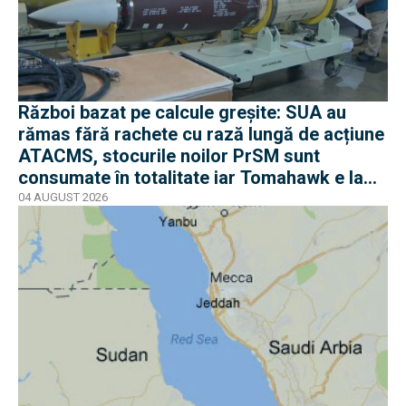
Război bazat pe calcule greșite: SUA au
rămas fără rachete cu rază lungă de acțiune
ATACMS, stocurile noilor PrSM sunt
consumate în totalitate iar Tomahawk e la
jumătate
04 AUGUST 2026