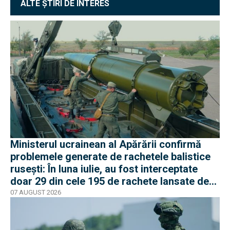
ALTE ȘTIRI DE INTERES
Ministerul ucrainean al Apărării confirmă
problemele generate de rachetele balistice
rusești: În luna iulie, au fost interceptate
doar 29 din cele 195 de rachete lansate de
armata rusă
07 AUGUST 2026