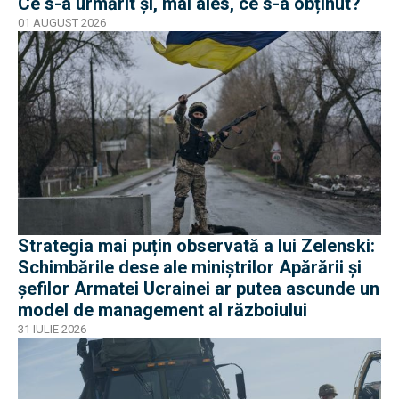
Ce s-a urmărit și, mai ales, ce s-a obținut?
01 AUGUST 2026
Strategia mai puțin observată a lui Zelenski:
Schimbările dese ale miniștrilor Apărării și
șefilor Armatei Ucrainei ar putea ascunde un
model de management al războiului
31 IULIE 2026