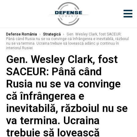
Defense România
›
Strategică
›
Gen. Wesley Clark, fost SACEUR:
Până când Rusia nu se va convinge că înfrângerea e inevitabilă, războiul
nu se va termina. Ucraina trebuie să lovească adânc și continuu în
interiorul Rusiei
Gen. Wesley Clark, fost
SACEUR: Până când
Rusia nu se va convinge
că înfrângerea e
inevitabilă, războiul nu se
va termina. Ucraina
trebuie să lovească