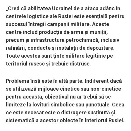
„Cred că abilitatea Ucrainei de a ataca adânc în
centrele logistice ale Rusiei este esențială pentru
succesul întregii campanii militare. Aceste
centre includ producția de arme și muniții,
precum și infrastructura petrochimică, inclusiv
rafinării, conducte și instalații de depozitare.
Toate acestea sunt ținte militare legitime pe
teritoriul rusesc și trebuie distruse.
Problema însă este în altă parte. Indiferent dacă
se utilizează mijloace cinetice sau non-cinetice
pentru aceasta, obiectivul nu ar trebui să se
limiteze la lovituri simbolice sau punctuale. Ceea
ce este necesar este o distrugere susținută și
sistematică a acestor obiecte în interiorul Rusiei.