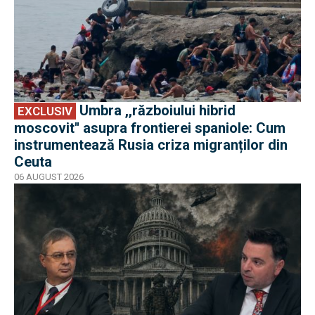
Umbra ,,războiului hibrid
EXCLUSIV
moscovit'' asupra frontierei spaniole: Cum
instrumentează Rusia criza migranților din
Ceuta
06 AUGUST 2026
EXCLUSIV