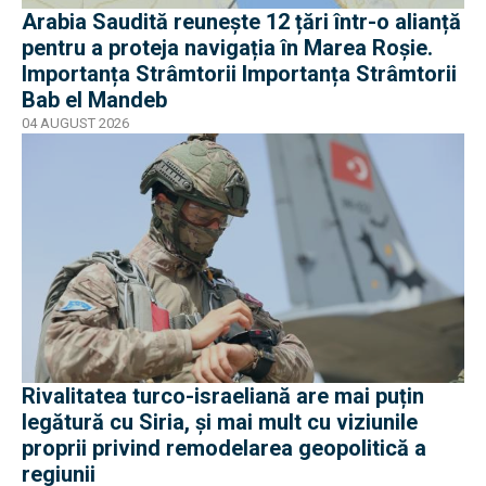
Arabia Saudită reunește 12 țări într-o alianță
pentru a proteja navigația în Marea Roșie.
Importanța Strâmtorii Importanța Strâmtorii
Bab el Mandeb
04 AUGUST 2026
Rivalitatea turco-israeliană are mai puțin
legătură cu Siria, și mai mult cu viziunile
proprii privind remodelarea geopolitică a
regiunii