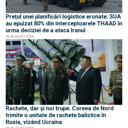
Prețul unei planificări logistice eronate: SUA
au epuizat 80% din interceptoarele THAAD în
urma deciziei de a ataca Iranul
05 AUGUST 2026
Rachete, dar și noi trupe. Coreea de Nord
trimite o unitate de rachete balistice în
Rusia, vizând Ucraina