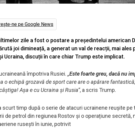
rește-ne pe Google News
timelor zile a fost o postare a președintelui american 
ută joi dimineață, a generat un val de reacții, mai ales 
și Ucraina, discuții în care chiar Trump este implicat.
ucraineană împotriva Rusiei.
„
Este foarte greu, dacă nu im
a o echipă grozavă de sport care are o apărare fantastică
 câștiga! Așa e cu Ucraina și Rusia”
, a scris Trump.
a scurt timp după o serie de atacuri ucrainene reușite pe t
rii de petrol din regiunea Rostov și o operațiune secretă,
riene rusești în iunie, potrivit