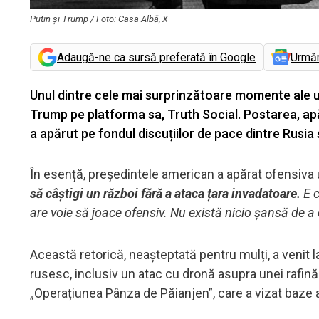
Putin și Trump / Foto: Casa Albă, X
Adaugă-ne ca sursă preferată în Google
Urmă
Unul dintre cele mai surprinzătoare momente ale ul
Trump pe platforma sa, Truth Social. Postarea, apăr
a apărut pe fondul discuțiilor de pace dintre Rusia 
În esență, președintele american a apărat ofensiva 
să câștigi un război fără a ataca țara invadatoare.
E c
are voie să joace ofensiv. Nu există nicio șansă de a
Această retorică, neașteptată pentru mulți, a venit l
rusesc, inclusiv un atac cu dronă asupra unei rafină
„Operațiunea Pânza de Păianjen”, care a vizat baze ae