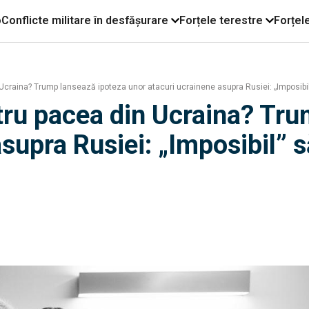
o
Conflicte militare în desfășurare
Forțele terestre
Forțel
Ucraina? Trump lansează ipoteza unor atacuri ucrainene asupra Rusiei: „Imposibil”
tru pacea din Ucraina? Tr
supra Rusiei: „Imposibil” s