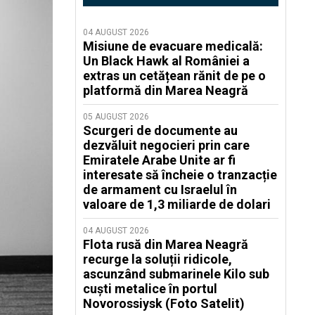
04 AUGUST 2026
Misiune de evacuare medicală:
Un Black Hawk al României a
extras un cetățean rănit de pe o
platformă din Marea Neagră
05 AUGUST 2026
Scurgeri de documente au
dezvăluit negocieri prin care
Emiratele Arabe Unite ar fi
interesate să încheie o tranzacție
de armament cu Israelul în
valoare de 1,3 miliarde de dolari
04 AUGUST 2026
Flota rusă din Marea Neagră
recurge la soluții ridicole,
ascunzând submarinele Kilo sub
cuști metalice în portul
Novorossiysk (Foto Satelit)