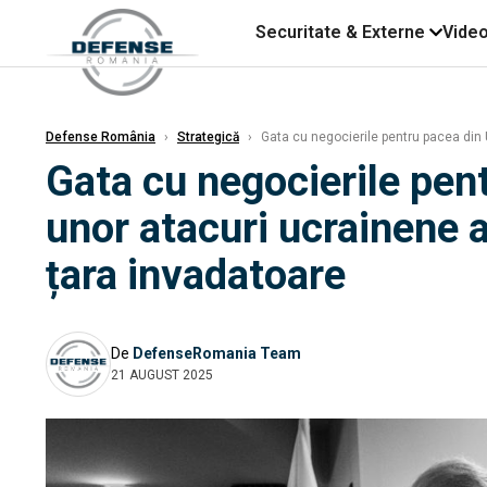
Securitate & Externe
Vide
Defense România
›
Strategică
›
Gata cu negocierile pentru pacea din 
Gata cu negocierile pen
unor atacuri ucrainene a
țara invadatoare
De
DefenseRomania Team
21 AUGUST 2025