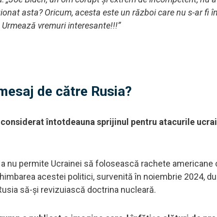
onat asta? Oricum, acesta este un război care nu s-ar fi 
 Urmează vremuri interesante!!!”
mesaj de către Rusia?
 considerat întotdeauna sprijinul pentru atacurile ucra
 de a nu permite Ucrainei să folosească rachete americane
Schimbarea acestei politici, survenită în noiembrie 2024, d
 Rusia să-și revizuiască doctrina nucleară.