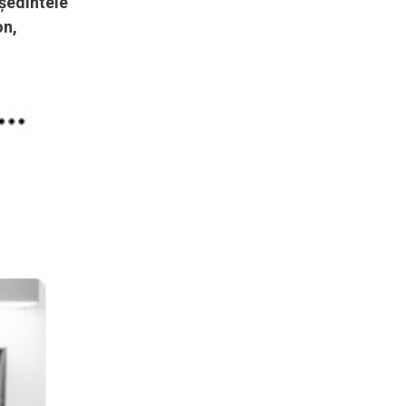
eședintele
on,