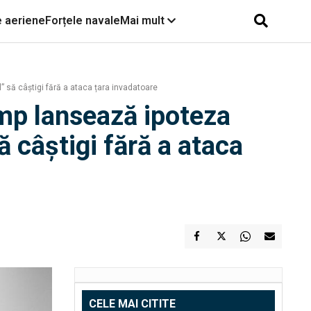
e aeriene
Forțele navale
Mai mult
 să câștigi fără a ataca țara invadatoare
ump lansează ipoteza
ă câștigi fără a ataca
CELE MAI CITITE