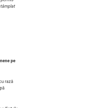
întâmplat
inene pe
 cu rază
upă