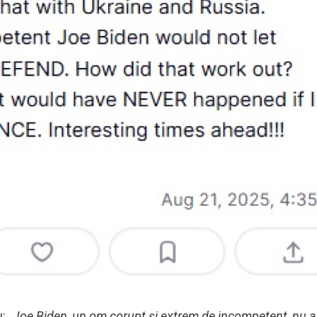
u:
„Joe Biden, un om corupt și extrem de incompetent, nu 