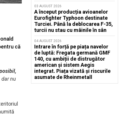
03 AUGUST 2026
A început producția avioanelor
Eurofighter Typhoon destinate
Turciei. Până la deblocarea F-35,
turcii nu stau cu mâinile în sân
Donald
04 AUGUST 2026
pentru că
Intrare în forță pe piața navelor
de luptă: Fregata germană GMF
140, cu ambiții de distrugător
american și sistem Aegis
posibil,
integrat. Piața vizată și riscurile
asumate de Rheinmetall
, dar nu
eritoriul
 numită