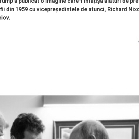
rump a publicat o imagine care-l înfățișa alături de pr
fii din 1959 cu vicepreședintele de atunci, Richard Nix
iov.