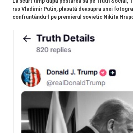
La scurt timp după postarea sa pe Truth Social, T
rus Vladimir Putin, plasată deasupra unei fotogra
confruntându-l pe premierul sovietic Nikita Hrușc