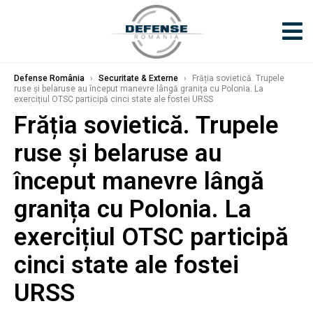
Defense România
›
Securitate & Externe
›
Frăția sovietică. Trupele
ruse și belaruse au început manevre lângă granița cu Polonia. La
exercițiul OTSC participă cinci state ale fostei URSS
Frăția sovietică. Trupele
ruse și belaruse au
început manevre lângă
granița cu Polonia. La
exercițiul OTSC participă
cinci state ale fostei
URSS