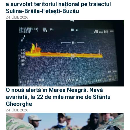
a survolat teritoriul național pe traiectul
Sulina-Brăila-Fetești-Buzău
24 IULIE 2026
O nouă alertă în Marea Neagră. Navă
avariată, la 22 de mile marine de Sfântu
Gheorghe
24 IULIE 2026