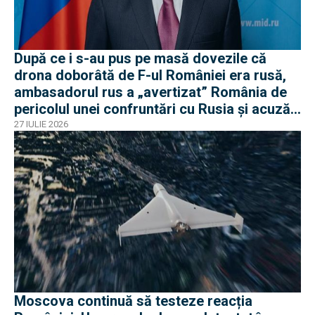
După ce i s-au pus pe masă dovezile că
drona doborâtă de F-ul României era rusă,
ambasadorul rus a „avertizat” România de
pericolul unei confruntări cu Rusia și acuză
o „înscenare propagandistă”
27 IULIE 2026
Moscova continuă să testeze reacția