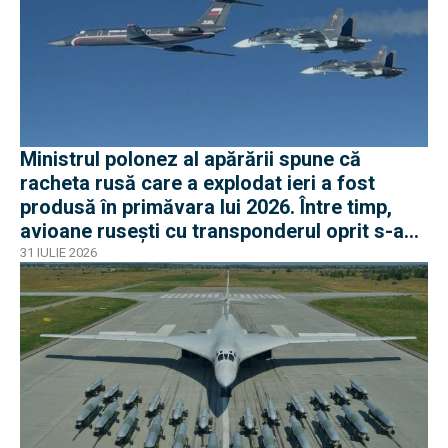
Ministrul polonez al apărării spune că
racheta rusă care a explodat ieri a fost
produsă în primăvara lui 2026. Între timp,
avioane rusești cu transponderul oprit s-au
apropiat de frontiera Poloniei
31 IULIE 2026