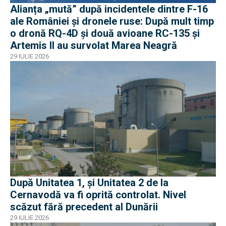
Alianța „mută” după incidentele dintre F-16
ale României și dronele ruse: După mult timp
o dronă RQ-4D și două avioane RC-135 și
Artemis II au survolat Marea Neagră
29 IULIE 2026
După Unitatea 1, și Unitatea 2 de la
Cernavodă va fi oprită controlat. Nivel
scăzut fără precedent al Dunării
29 IULIE 2026