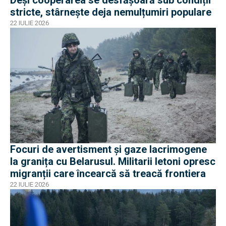
stricte, stârnește deja nemulțumiri populare
22 IULIE 2026
Focuri de avertisment și gaze lacrimogene
la granița cu Belarusul. Militarii letoni opresc
migranții care încearcă să treacă frontiera
22 IULIE 2026