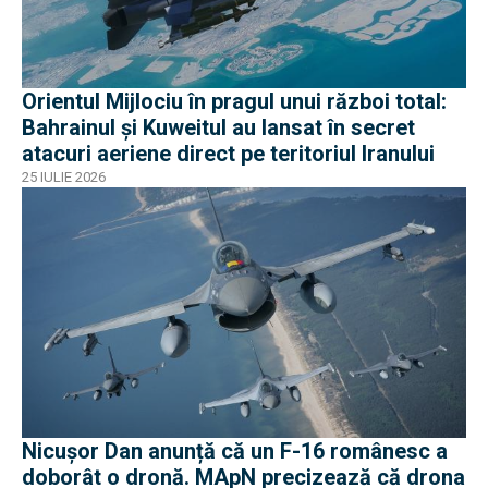
Orientul Mijlociu în pragul unui război total:
Bahrainul și Kuweitul au lansat în secret
atacuri aeriene direct pe teritoriul Iranului
25 IULIE 2026
Nicușor Dan anunță că un F-16 românesc a
doborât o dronă. MApN precizează că drona