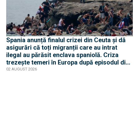
Spania anunță finalul crizei din Ceuta și dă
asigurări că toți migranții care au intrat
ilegal au părăsit enclava spaniolă. Criza
trezește temeri în Europa după episodul din
2015
02 AUGUST 2026