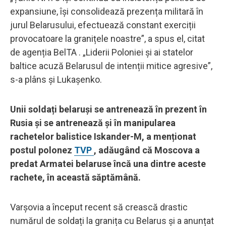
expansiune, își consolidează prezența militară în
jurul Belarusului, efectuează constant exerciții
provocatoare la granițele noastre”, a spus el, citat
de agenția BelTA . „Liderii Poloniei și ai statelor
baltice acuză Belarusul de intenții mitice agresive”,
s-a plâns și Lukașenko.
Unii soldați belaruși se antrenează în prezent în
Rusia și se antrenează și în manipularea
rachetelor balistice Iskander-M, a menționat
postul polonez
TVP
, adăugând că Moscova a
predat Armatei belaruse încă una dintre aceste
rachete, în această săptămână.
Varșovia a început recent să crească drastic
numărul de soldați la granița cu Belarus și a anunțat