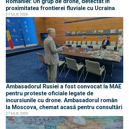
României: Un grup de drone, detectat în
proximitatea frontierei fluviale cu Ucraina
27 IULIE 2026
Ambasadorul Rusiei a fost convocat la MAE
pentru proteste oficiale legate de
incursiunile cu drone. Ambasadorul român
la Moscova, chemat acasă pentru consultări
27 IULIE 2026