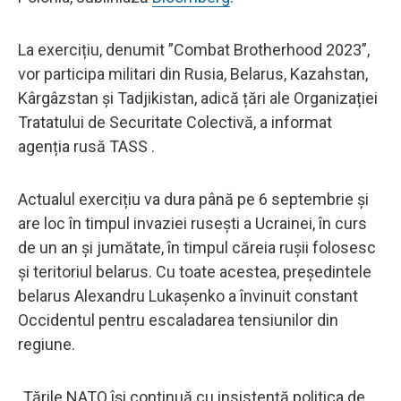
La exercițiu, denumit ”Combat Brotherhood 2023”,
vor participa militari din Rusia, Belarus, Kazahstan,
Kârgâzstan și Tadjikistan, adică țări ale Organizației
Tratatului de Securitate Colectivă, a informat
agenția rusă TASS .
Actualul exercițiu va dura până pe 6 septembrie și
are loc în timpul invaziei rusești a Ucrainei, în curs
de un an și jumătate, în timpul căreia rușii folosesc
și teritoriul belarus. Cu toate acestea, președintele
belarus Alexandru Lukașenko a învinuit constant
Occidentul pentru escaladarea tensiunilor din
regiune.
„Țările NATO își continuă cu insistență politica de