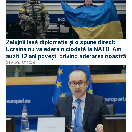
Zalujnîi lasă diplomația și o spune direct:
Ucraina nu va adera niciodată la NATO. Am
auzit 12 ani povești privind aderarea noastră
04 AUGUST 2026