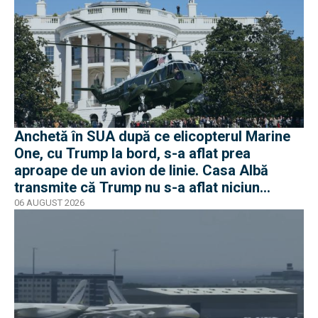
Anchetă în SUA după ce elicopterul Marine
One, cu Trump la bord, s-a aflat prea
aproape de un avion de linie. Casa Albă
transmite că Trump nu s-a aflat niciun
moment în pericol
06 AUGUST 2026