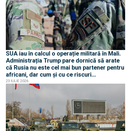
SUA iau în calcul o operație militară în Mali.
Administrația Trump pare dornică să arate
că Rusia nu este cel mai bun partener pentru
africani, dar cum și cu ce riscuri
operaționale?
23 IULIE 2026