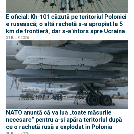
E oficial: Kh-101 căzută pe teritoriul Poloniei
e rusească; o altă rachetă s-a apropiat la 5
km de frontieră, dar s-a întors spre Ucraina
31 IULIE 2026
NATO anunță că va lua „toate măsurile
necesare” pentru a-și apăra teritoriul după
ce o rachetă rusă a explodat în Polonia
30 IULIE 2026