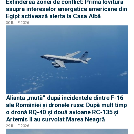
Extinderea zonei de conflict: Prima lovitură
asupra intereselor energetice americane din
Egipt activează alerta la Casa Albă
30 IULIE 2026
Alianța „mută” după incidentele dintre F-16
ale României și dronele ruse: După mult timp
o dronă RQ-4D și două avioane RC-135 și
Artemis II au survolat Marea Neagră
29 IULIE 2026