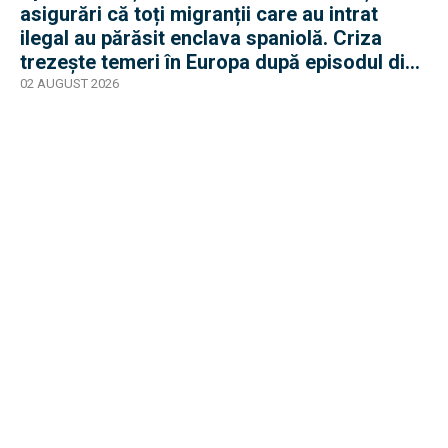
asigurări că toți migranții care au intrat
ilegal au părăsit enclava spaniolă. Criza
trezește temeri în Europa după episodul din
2015
02 AUGUST 2026