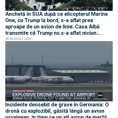
Anchetă în SUA după ce elicopterul Marine
One, cu Trump la bord, s-a aflat prea
aproape de un avion de linie. Casa Albă
transmite că Trump nu s-a aflat niciun
moment în pericol
06 AUGUST 2026
Incidente deosebit de grave în Germania: O
dronă cu explozibil, găsită lângă un avion
ucrainean, în timp ce un alt avion de marfă