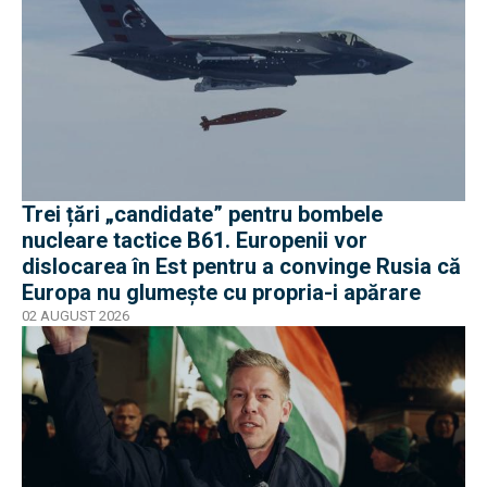
Trei țări „candidate” pentru bombele
nucleare tactice B61. Europenii vor
dislocarea în Est pentru a convinge Rusia că
Europa nu glumește cu propria-i apărare
02 AUGUST 2026