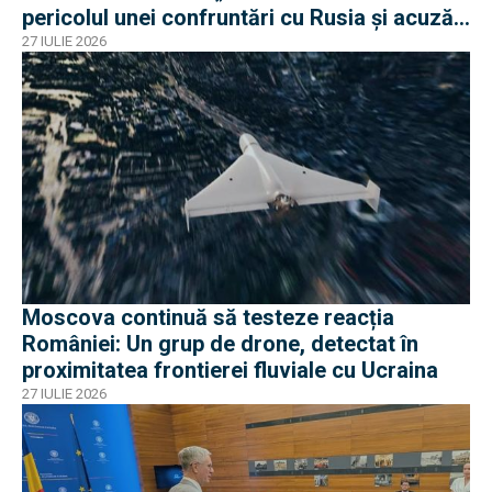
pericolul unei confruntări cu Rusia și acuză
o „înscenare propagandistă”
27 IULIE 2026
Moscova continuă să testeze reacția
României: Un grup de drone, detectat în
proximitatea frontierei fluviale cu Ucraina
27 IULIE 2026