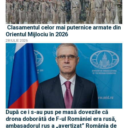
Clasamentul celor mai puternice armate din
Orientul Mijlociu în 2026
28 IULIE 2026
După ce i s-au pus pe masă dovezile că
drona doborâtă de F-ul României era rusă,
ambasadorul rus a „avertizat” România de