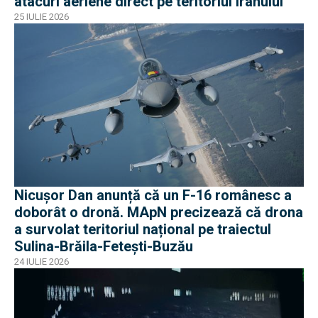
atacuri aeriene direct pe teritoriul Iranului
25 IULIE 2026
Nicușor Dan anunță că un F-16 românesc a
doborât o dronă. MApN precizează că drona
a survolat teritoriul național pe traiectul
Sulina-Brăila-Fetești-Buzău
24 IULIE 2026