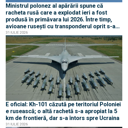
Ministrul polonez al apărării spune că
racheta rusă care a explodat ieri a fost
produsă în primăvara lui 2026. Între timp,
avioane rusești cu transponderul oprit s-au
apropiat de frontiera Poloniei
31 IULIE 2026
E oficial: Kh-101 căzută pe teritoriul Poloniei
e rusească; o altă rachetă s-a apropiat la 5
km de frontieră, dar s-a întors spre Ucraina
31 IULIE 2026