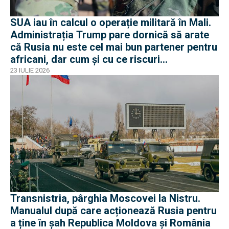
SUA iau în calcul o operație militară în Mali.
Administrația Trump pare dornică să arate
că Rusia nu este cel mai bun partener pentru
africani, dar cum și cu ce riscuri
operaționale?
23 IULIE 2026
Transnistria, pârghia Moscovei la Nistru.
Manualul după care acționează Rusia pentru
a ține în șah Republica Moldova și România