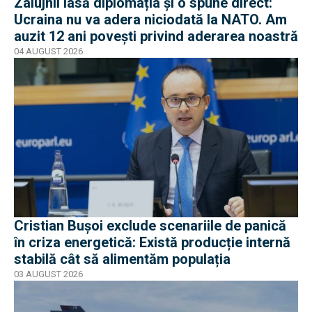
Zalujnîi lasă diplomația și o spune direct:
Ucraina nu va adera niciodată la NATO. Am
auzit 12 ani povești privind aderarea noastră
04 AUGUST 2026
Cristian Bușoi exclude scenariile de panică
în criza energetică: Există producție internă
stabilă cât să alimentăm populația
03 AUGUST 2026