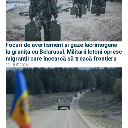
Focuri de avertisment și gaze lacrimogene
la granița cu Belarusul. Militarii letoni opresc
migranții care încearcă să treacă frontiera
22 IULIE 2026