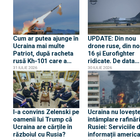
cele 27 de rachete
lovit blocuri de
Iskander sau Kinjal
locuințe
lansate de ruși
Cum ar putea ajunge în
UPDATE: Din nou
Ucraina mai multe
drone ruse, din no
Patriot, după racheta
16 și Eurofighter
rusă Kh-101 care a
ridicate. De data
explodat în curtea
aceasta dronele r
31 IULIE 2026
30 IULIE 2026
Poloniei. Transferul, pe
au intrat 20 de
masa polonezilor care
secunde în spațiul
strâng rândurile
aerian al României
lovind ulterior Uc
I-a convins Zelenski pe
Ucraina nu lovește
oamenii lui Trump că
întâmplare rafinări
Ucraina are cărțile în
Rusiei: Serviciile 
războiul cu Rusia?
informații america