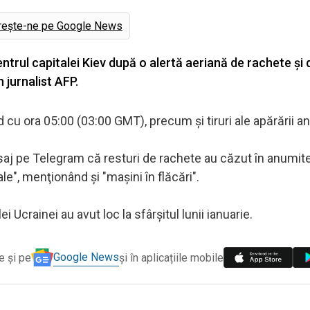
rește-ne pe Google News
entrul capitalei Kiev după o alertă aeriană de rachete şi
 jurnalist AFP.
 cu ora 05:00 (03:00 GMT), precum şi tiruri ale apărării an
 mesaj pe Telegram că resturi de rachete au căzut în anumite
ale", menţionând şi "maşini în flăcări".
 Ucrainei au avut loc la sfârşitul lunii ianuarie.
Google News
e și pe
și în aplicațiile mobile