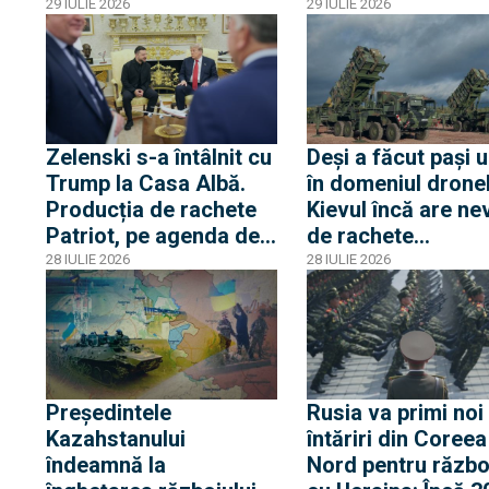
franceze ajută Kie
29 IULIE 2026
29 IULIE 2026
să aleagă țintele
pentru atacurile c
drone
Zelenski s-a întâlnit cu
Deși a făcut pași u
Trump la Casa Albă.
în domeniul dronel
Producția de rachete
Kievul încă are ne
Patriot, pe agenda de
de rachete
discuții
interceptoare.
28 IULIE 2026
28 IULIE 2026
Germania, rugată 
accelereze livrăril
Președintele
Rusia va primi noi
Kazahstanului
întăriri din Coreea
îndeamnă la
Nord pentru războ