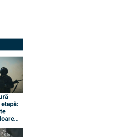
ură
 etapă:
te
loare
or de apă