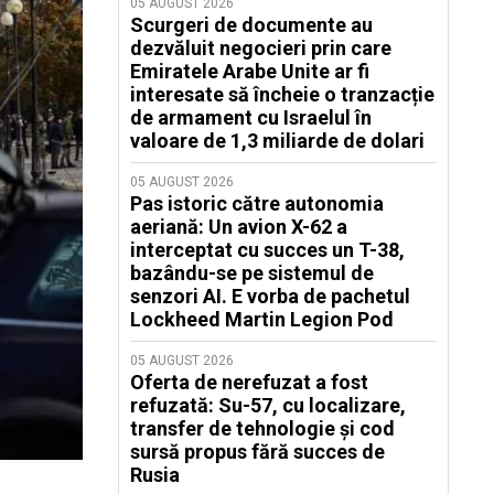
05 AUGUST 2026
Scurgeri de documente au
dezvăluit negocieri prin care
Emiratele Arabe Unite ar fi
interesate să încheie o tranzacție
de armament cu Israelul în
valoare de 1,3 miliarde de dolari
05 AUGUST 2026
Pas istoric către autonomia
aeriană: Un avion X-62 a
interceptat cu succes un T-38,
bazându-se pe sistemul de
senzori AI. E vorba de pachetul
Lockheed Martin Legion Pod
05 AUGUST 2026
Oferta de nerefuzat a fost
refuzată: Su-57, cu localizare,
transfer de tehnologie și cod
sursă propus fără succes de
Rusia