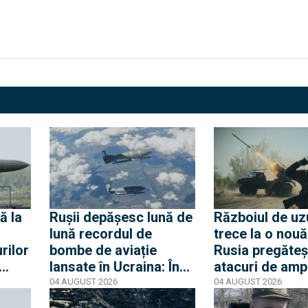
ă la
Rușii depășesc lună de
Războiul de uz
lună recordul de
trece la o nouă
rilor
bombe de aviație
Rusia pregăteș
lansate în Ucraina: În
atacuri de amp
onice
iulie, 8.300 de KAB-uri
asupra rețelel
04 AUGUST 2026
04 AUGUST 2026
51 de
au fost folosite
și canalizare