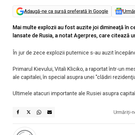
Adaugă-ne ca sursă preferată în Google
Urmă
Mai multe explozii au fost auzite joi dimineaţă în c
lansate de Rusia, a notat Agerpres, care citează un
În jur de zece explozii puternice s-au auzit începând
Primarul Kievului, Vitali Kliciko, a raportat într-un
ale capitalei, în special asupra unei "clădiri rezidenţi
Ultimele atacuri importante ale Rusiei asupra capitalei
Urmăriți-n