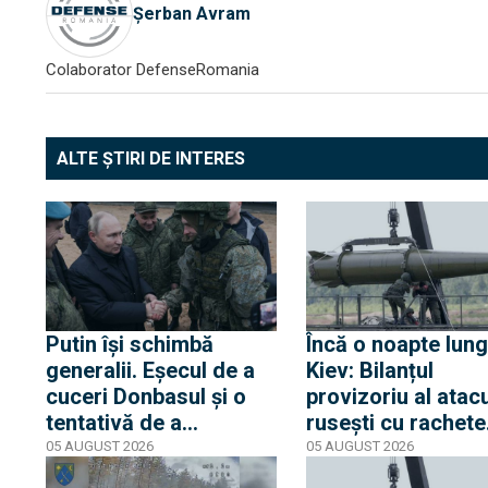
Șerban Avram
Colaborator DefenseRomania
ALTE ȘTIRI DE INTERES
Putin își schimbă
Încă o noapte lung
generalii. Eșecul de a
Kiev: Bilanțul
cuceri Donbasul și o
provizoriu al atacu
tentativă de a
rusești cu rachete
impulsiona invazia din
balistice și hipers
05 AUGUST 2026
05 AUGUST 2026
Ucraina au condus la
indică 15 morți și 