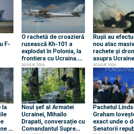
ucrainenii din zona
frontului
O rachetă de croazieră
Rușii au efectu
u F-
rusească Kh-101 a
nou atac masiv
explodat în Polonia, la
rachete și dro
frontiera cu Ucraina.
asupra Ucraine
use
Racheta s-a prăbușit
Loviturile prin
30 IULIE 2026
30 IULIE 2026
înainte de a fi angajată
fost semnalate
de un F-16 polonez
și Lviv
,
raina
 la
Noul șef al Armatei
Pachetul Linds
ile
Ucrainei, Mihailo
Graham loveșt
de
Drapati, conversație cu
exact unde o d
ne și
Comandantul Suprem
Senatorii repub