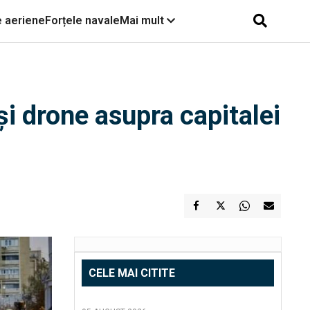
e aeriene
Forțele navale
Mai mult
 și drone asupra capitalei
CELE MAI CITITE