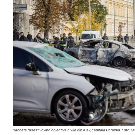
Rachete rusești lovind obiective civile din Kiev, capitala Ucrainei. Foto: 