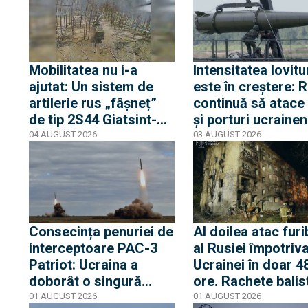
schimbări în
răniți
conducerea Armatei
ruse
Mobilitatea nu i-a
Intensitatea lovitu
ajutat: Un sistem de
este în creștere: 
artilerie rus „fâșneț”
continuă să atace
de tip 2S44 Giatsint-K,
și porturi ucrainen
urmărit și distrus de o
zona Mării Negre
04 AUGUST 2026
03 AUGUST 2026
dronă ucraineană
(Video). E doar al
doilea 2S44 distrus în
război
Consecința penuriei de
Al doilea atac fur
interceptoare PAC-3
al Rusiei împotriv
Patriot: Ucraina a
Ucrainei în doar 4
doborât o singură
ore. Rachete balis
rachetă balistică din
lansate sper Kiev 
01 AUGUST 2026
01 AUGUST 2026