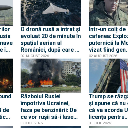
împotriva orașelor
ucrainene
rilor
O dronă rusă a intrat și
Într-un colț de
Rusia
evoluat 20 de minute în
cafenea: Explo
 nave
spațiul aerian al
puternică la M
e în
României, după care a
vizat fiind gen.
ieșit. La ieșire
Aleksandr Cha
02 AUGUST 2026
02 AUGUST 2026
ucrainenii au doborât-
șeful aviației m
o
ruse cunoscut
„măcelarul din
Chaiko ar fi
supraviețuit
ibund
Războiul Rusiei
Trump se răzg
a
împotriva Ucrainei,
și spune că nu 
8 de
faza pe benzinării: De
că va acorda U
tice
ce vor rușii să-i lase
licența pentru
au
fără combustibili pe
rachetele Patri
31 IULIE 2026
31 IULIE 2026