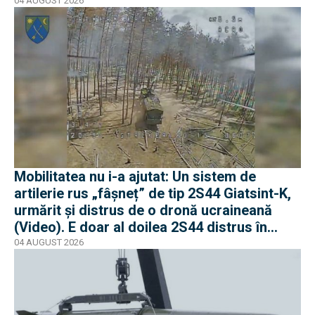
04 AUGUST 2026
Mobilitatea nu i-a ajutat: Un sistem de
artilerie rus „fâșneț” de tip 2S44 Giatsint-K,
urmărit și distrus de o dronă ucraineană
(Video). E doar al doilea 2S44 distrus în
război
04 AUGUST 2026