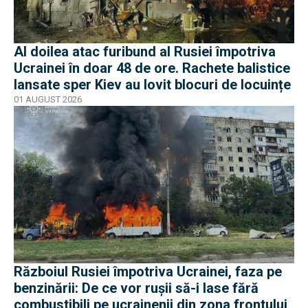
Al doilea atac furibund al Rusiei împotriva
Ucrainei în doar 48 de ore. Rachete balistice
lansate sper Kiev au lovit blocuri de locuințe
01 AUGUST 2026
Războiul Rusiei împotriva Ucrainei, faza pe
benzinării: De ce vor rușii să-i lase fără
combustibili pe ucrainenii din zona frontului