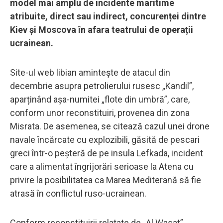
model mai amplu de incidente maritime
atribuite, direct sau indirect, concurenței dintre
Kiev și Moscova în afara teatrului de operații
ucrainean.
Site-ul web libian amintește de atacul din
decembrie asupra petrolierului rusesc „Kandil”,
aparținând așa-numitei „flote din umbră”, care,
conform unor reconstituiri, provenea din zona
Misrata. De asemenea, se citează cazul unei drone
navale încărcate cu explozibili, găsită de pescari
greci într-o peșteră de pe insula Lefkada, incident
care a alimentat îngrijorări serioase la Atena cu
privire la posibilitatea ca Marea Mediterană să fie
atrasă în conflictul ruso-ucrainean.
Conform reconstituirii relatate de „Al Wasat”,