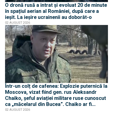
O dronă rusă a intrat și evoluat 20 de minute
în spațiul aerian al României, după care a
ieșit. La ieșire ucrainenii au doborât-o
02 AUGUST 2026
Într-un colț de cafenea: Explozie puternică la
Moscova, vizat fiind gen. rus Aleksandr
Chaiko, șeful aviației militare ruse cunoscut
ca „măcelarul din Bucea”. Chaiko ar fi
supraviețuit
02 AUGUST 2026