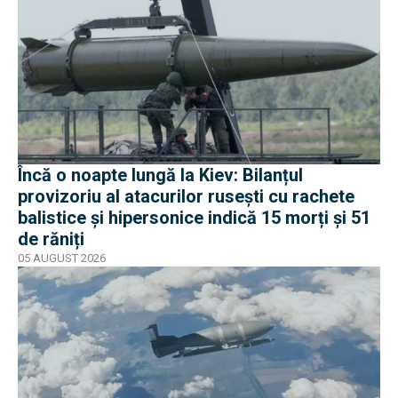
Încă o noapte lungă la Kiev: Bilanțul
provizoriu al atacurilor rusești cu rachete
balistice și hipersonice indică 15 morți și 51
de răniți
05 AUGUST 2026