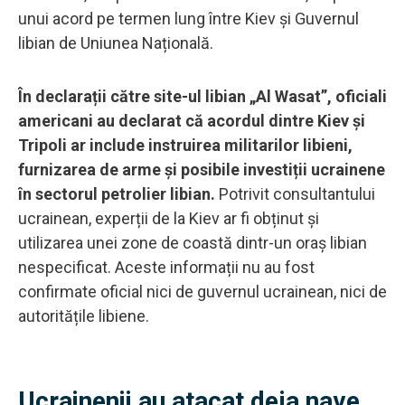
unui acord pe termen lung între Kiev și Guvernul
libian de Uniunea Națională.
În declarații către site-ul libian „Al Wasat”, oficiali
americani au declarat că acordul dintre Kiev și
Tripoli ar include instruirea militarilor libieni,
furnizarea de arme și posibile investiții ucrainene
în sectorul petrolier libian.
Potrivit consultantului
ucrainean, experții de la Kiev ar fi obținut și
utilizarea unei zone de coastă dintr-un oraș libian
nespecificat. Aceste informații nu au fost
confirmate oficial nici de guvernul ucrainean, nici de
autoritățile libiene.
Ucrainenii au atacat deja nave