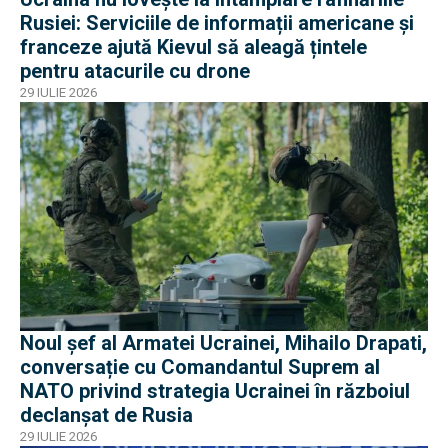
Rusiei: Serviciile de informații americane și
franceze ajută Kievul să aleagă țintele
pentru atacurile cu drone
29 IULIE 2026
Noul șef al Armatei Ucrainei, Mihailo Drapati,
conversație cu Comandantul Suprem al
NATO privind strategia Ucrainei în războiul
declanșat de Rusia
29 IULIE 2026