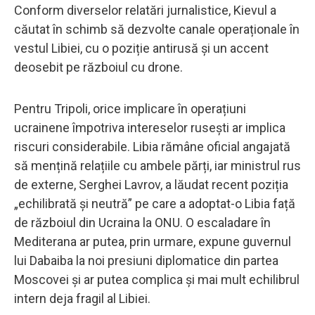
Conform diverselor relatări jurnalistice, Kievul a
căutat în schimb să dezvolte canale operaționale în
vestul Libiei, cu o poziție antirusă și un accent
deosebit pe războiul cu drone.
Pentru Tripoli, orice implicare în operațiuni
ucrainene împotriva intereselor rusești ar implica
riscuri considerabile. Libia rămâne oficial angajată
să mențină relațiile cu ambele părți, iar ministrul rus
de externe, Serghei Lavrov, a lăudat recent poziția
„echilibrată și neutră” pe care a adoptat-o ​​Libia față
de războiul din Ucraina la ONU. O escaladare în
Mediterana ar putea, prin urmare, expune guvernul
lui Dabaiba la noi presiuni diplomatice din partea
Moscovei și ar putea complica și mai mult echilibrul
intern deja fragil al Libiei.