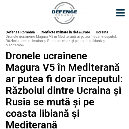
Defense România
›
Conflicte militare în defășurare
›
Ucraina
›
Dronele ucrainene Magura V5 în Mediterană ar putea fi doar începutul:
Războiul dintre Ucraina și Rusia se mută și pe coasta libiană și
Mediterană
Dronele ucrainene
Magura V5 în Mediterană
ar putea fi doar începutul:
Războiul dintre Ucraina și
Rusia se mută și pe
coasta libiană și
Mediterană