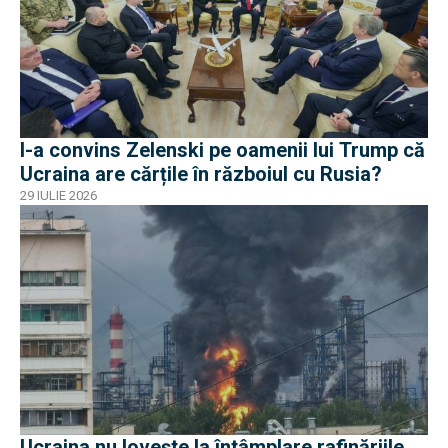
I-a convins Zelenski pe oamenii lui Trump că
Ucraina are cărțile în războiul cu Rusia?
29 IULIE 2026
Ucraina nu lovește la întâmplare rafinăriile