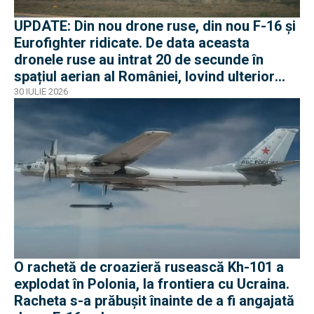
UPDATE: Din nou drone ruse, din nou F-16 și
Eurofighter ridicate. De data aceasta
dronele ruse au intrat 20 de secunde în
spațiul aerian al României, lovind ulterior
Ucraina
30 IULIE 2026
O rachetă de croazieră rusească Kh-101 a
explodat în Polonia, la frontiera cu Ucraina.
Racheta s-a prăbușit înainte de a fi angajată