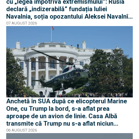
cu „legea împotriva extremismului”: Rusia
declară „indizerabilă” fundația Iuliei
Navalnia, soția opozantului Aleksei Navalnîi,
ucis în închisorile siberiene
07 AUGUST 2026
Anchetă în SUA după ce elicopterul Marine
One, cu Trump la bord, s-a aflat prea
aproape de un avion de linie. Casa Albă
transmite că Trump nu s-a aflat niciun
moment în pericol
06 AUGUST 2026