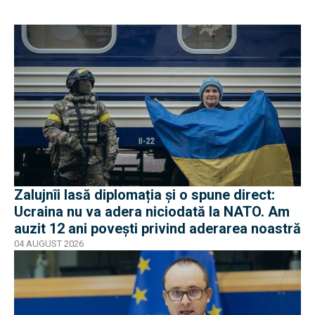
Zalujnîi lasă diplomația și o spune direct:
Ucraina nu va adera niciodată la NATO. Am
auzit 12 ani povești privind aderarea noastră
04 AUGUST 2026