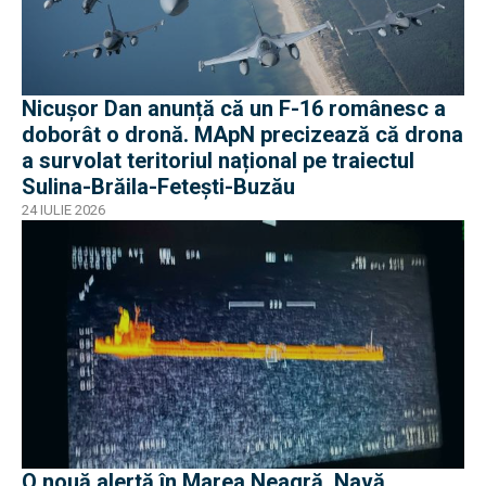
Nicușor Dan anunță că un F-16 românesc a
doborât o dronă. MApN precizează că drona
a survolat teritoriul național pe traiectul
Sulina-Brăila-Fetești-Buzău
24 IULIE 2026
O nouă alertă în Marea Neagră. Navă