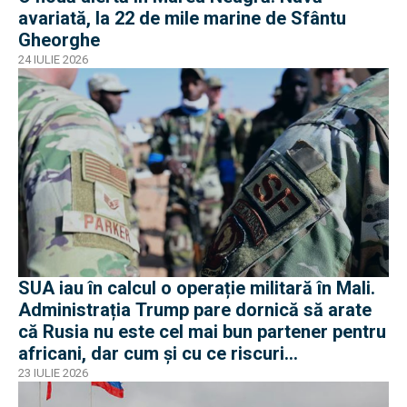
avariată, la 22 de mile marine de Sfântu
Gheorghe
24 IULIE 2026
SUA iau în calcul o operație militară în Mali.
Administrația Trump pare dornică să arate
că Rusia nu este cel mai bun partener pentru
africani, dar cum și cu ce riscuri
operaționale?
23 IULIE 2026