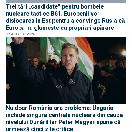
Trei țări „candidate” pentru bombele
nucleare tactice B61. Europenii vor
dislocarea în Est pentru a convinge Rusia că
Europa nu glumește cu propria-i apărare
02 AUGUST 2026
Nu doar România are probleme: Ungaria
închide singura centrală nucleară din cauza
nivelului Dunării iar Peter Magyar spune că
urmează cinci zile critice