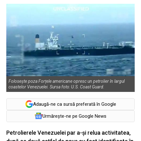
Folosește poza Forțele americane opresc un petrolier în largul
coastelor Venezuelei. Sursa foto: U.S. Coast Guard.
Adaugă-ne ca sursă preferată în Google
Urmărește-ne pe Google News
Petrolierele Venezuelei par a-și relua activitatea,