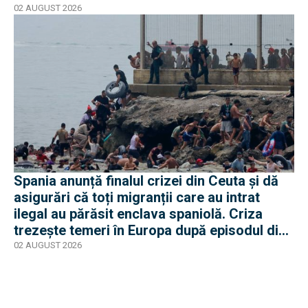
02 AUGUST 2026
Spania anunță finalul crizei din Ceuta și dă
asigurări că toți migranții care au intrat
ilegal au părăsit enclava spaniolă. Criza
trezește temeri în Europa după episodul din
2015
02 AUGUST 2026