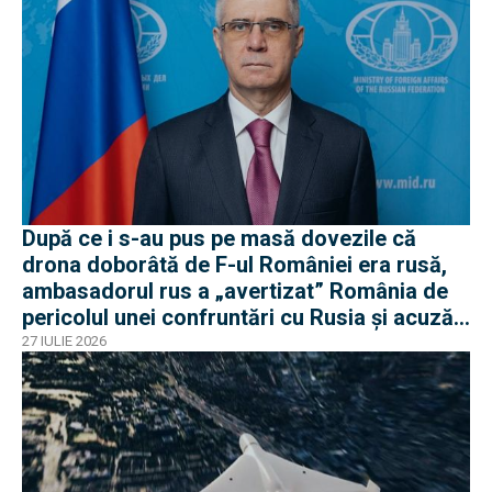
După ce i s-au pus pe masă dovezile că
drona doborâtă de F-ul României era rusă,
ambasadorul rus a „avertizat” România de
pericolul unei confruntări cu Rusia și acuză
o „înscenare propagandistă”
27 IULIE 2026