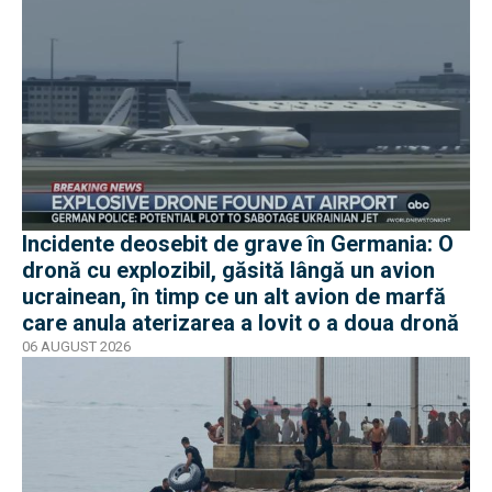
Incidente deosebit de grave în Germania: O
dronă cu explozibil, găsită lângă un avion
ucrainean, în timp ce un alt avion de marfă
care anula aterizarea a lovit o a doua dronă
06 AUGUST 2026