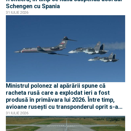
Schengen cu Spania
31 IULIE 2026
Ministrul polonez al apărării spune că
racheta rusă care a explodat ieri a fost
produsă în primăvara lui 2026. Între timp,
avioane rusești cu transponderul oprit s-au
apropiat de frontiera Poloniei
31 IULIE 2026