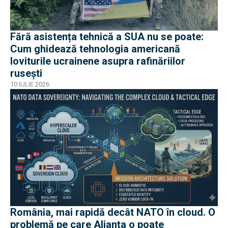
Fără asistența tehnică a SUA nu se poate:
Cum ghidează tehnologia americană
loviturile ucrainene asupra rafinăriilor
rusești
10 IULIE 2026
România, mai rapidă decât NATO în cloud. O
problemă pe care Alianța o poate