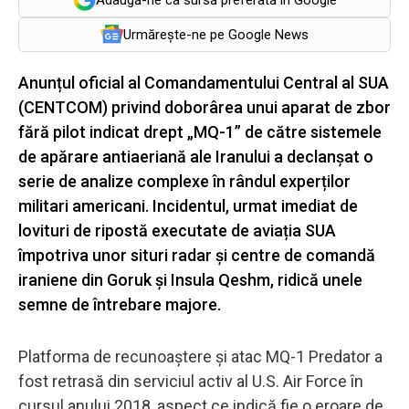
Urmărește-ne pe Google News
Anunțul oficial al Comandamentului Central al SUA
(CENTCOM) privind doborârea unui aparat de zbor
fără pilot indicat drept „MQ-1” de către sistemele
de apărare antiaeriană ale Iranului a declanșat o
serie de analize complexe în rândul experților
militari americani. Incidentul, urmat imediat de
lovituri de ripostă executate de aviația SUA
împotriva unor situri radar și centre de comandă
iraniene din Goruk și Insula Qeshm, ridică unele
semne de întrebare majore.
Platforma de recunoaștere și atac MQ-1 Predator a
fost retrasă din serviciul activ al U.S. Air Force în
cursul anului 2018, aspect ce indică fie o eroare de