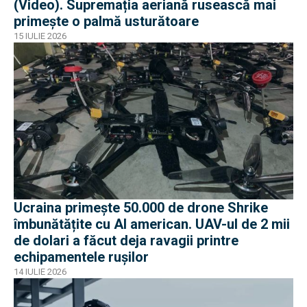
(Video). Supremația aeriană rusească mai
primește o palmă usturătoare
15 IULIE 2026
Ucraina primește 50.000 de drone Shrike
îmbunătățite cu AI american. UAV-ul de 2 mii
de dolari a făcut deja ravagii printre
echipamentele rușilor
14 IULIE 2026