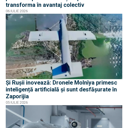
transforma în avantaj colectiv
06 IULIE 2026
Și Rușii inovează: Dronele Molnîya primesc
inteligență artificială și sunt desfășurate în
Zaporijia
05 IULIE 2026