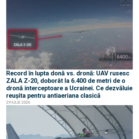
Record în lupta donă vs. dronă: UAV rusesc
ZALA Z-20, doborât la 6.400 de metri de o
dronă interceptoare a Ucrainei. Ce dezvăluie
reușita pentru antiaeriana clasică
29 IULIE 2026