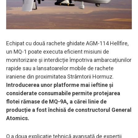
Echipat cu două rachete ghidate AGM-114 Hellfire,
un MQ-1 poate executa eficient misiuni de
monitorizare și interdicție împotriva ambarcațiunilor
rapide sau a lansatoarelor mobile de rachete
iraniene din proximitatea Strâmtorii Hormuz.
Introducerea unor platforme mai ieftine și
considerate consumabile permite protejarea
flotei rămase de MQ-9A, a cărei linie de
producție a fost închisă de constructorul General
Atomics.
O a doua explicație tehnică avansată de experții