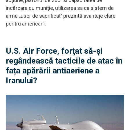
acțiune, plafonul de zbor si capacitatea de
încărcare cu muniție, utilizarea sa ca sistem de
arme ,,usor de sacrificat’’ prezintă avantaje clare
pentru americani.
U.S. Air Force, forţat să-şi
regândească tacticile de atac în
fața apărării antiaeriene a
Iranului?