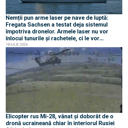
Nemții pun arme laser pe nave de luptă:
Fregata Sachsen a testat deja sistemul
împotriva dronelor. Armele laser nu vor
înlocui tunurile și rachetele, ci le vor
completa
18 IULIE 2026
Elicopter rus Mi-28, vânat și doborât de o
dronă ucraineană chiar în interiorul Rusiei