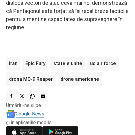
disloca vectori de atac ceva mai noi demonstrează
că Pentagonul este forțat să își recalibreze tacticile
pentru a menține capacitatea de supraveghere în
regiune.
iran
Epic Fury
statele unite
us air force
drona MQ-9 Reaper
drone americane
Urmăriți-ne și pe
Google News
și în aplicațiile mobile