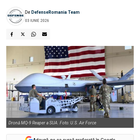
De
DefenseRomania Team
03 IUNIE 2026
Dronă MQ-9 Reaper a SUA. Foto: U.S. Air Force
Adaugă-ne ca sursă preferată în Google