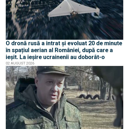
O dronă rusă a intrat și evoluat 20 de minute
în spațiul aerian al României, după care a
ieșit. La ieșire ucrainenii au doborât-o
02 AUGUST 2026