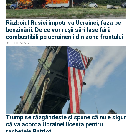
Războiul Rusiei împotriva Ucrainei, faza pe
benzinării: De ce vor rușii să-i lase fără
combustibili pe ucrainenii din zona frontului
31 IULIE 2026
Trump se răzgândește și spune că nu e sigur
că va acorda Ucrainei licența pentru
rachetele Patriot