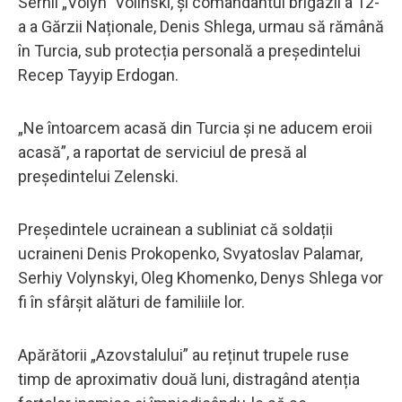
Serhii „Volyn” Volinski, și comandantul brigăzii a 12-
a a Gărzii Naționale, Denis Shlega, urmau să rămână
în Turcia, sub protecția personală a președintelui
Recep Tayyip Erdogan.
„Ne întoarcem acasă din Turcia și ne aducem eroii
acasă”, a raportat de serviciul de presă al
președintelui Zelenski.
Președintele ucrainean a subliniat că soldații
ucraineni Denis Prokopenko, Svyatoslav Palamar,
Serhiy Volynskyi, Oleg Khomenko, Denys Shlega vor
fi în sfârșit alături de familiile lor.
Apărătorii „Azovstalului” au reținut trupele ruse
timp de aproximativ două luni, distragând atenția