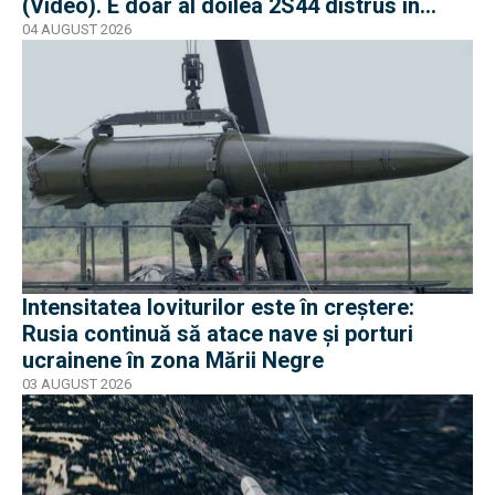
(Video). E doar al doilea 2S44 distrus în
război
04 AUGUST 2026
Intensitatea loviturilor este în creștere:
Rusia continuă să atace nave și porturi
ucrainene în zona Mării Negre
03 AUGUST 2026