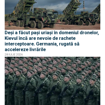
Deși a făcut pași uriași în domeniul dronelor,
Kievul încă are nevoie de rachete
interceptoare. Germania, rugată să
accelereze livrările
28 IULIE 2026