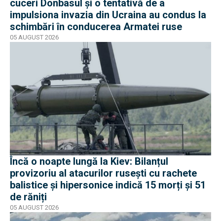
cuceri Donbasul și o tentativă de a
impulsiona invazia din Ucraina au condus la
schimbări în conducerea Armatei ruse
05 AUGUST 2026
Încă o noapte lungă la Kiev: Bilanțul
provizoriu al atacurilor rusești cu rachete
balistice și hipersonice indică 15 morți și 51
de răniți
05 AUGUST 2026