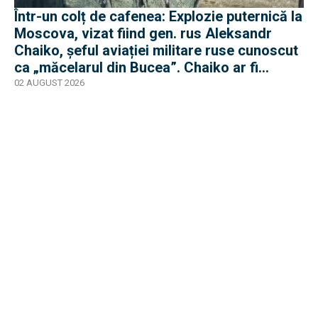
Într-un colț de cafenea: Explozie puternică la
Moscova, vizat fiind gen. rus Aleksandr
Chaiko, șeful aviației militare ruse cunoscut
ca „măcelarul din Bucea”. Chaiko ar fi
supraviețuit
02 AUGUST 2026