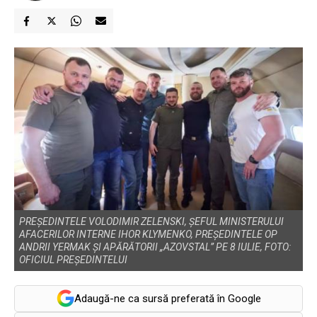
PREȘEDINTELE VOLODIMIR ZELENSKI, ȘEFUL MINISTERULUI
AFACERILOR INTERNE IHOR KLYMENKO, PREȘEDINTELE OP
ANDRII YERMAK ȘI APĂRĂTORII „AZOVSTAL” PE 8 IULIE, FOTO:
OFICIUL PREȘEDINTELUI
Adaugă-ne ca sursă preferată în Google