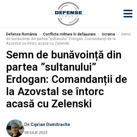
Defense România
›
Conflicte militare în defășurare
›
Ucraina
›
Semn
de bunăvoință din partea ”sultanului” Erdogan: Comandanții de la
Azovstal se întorc acasă cu Zelenski
Semn de bunăvoință din
partea ”sultanului”
Erdogan: Comandanții de
la Azovstal se întorc
acasă cu Zelenski
De
Ciprian Dumitrache
08 IULIE 2023