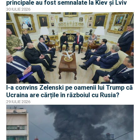
principale au fost semnalate la Kiev și Lviv
30 IULIE 2026
I-a convins Zelenski pe oamenii lui Trump că
Ucraina are cărțile în războiul cu Rusia?
29 IULIE 2026