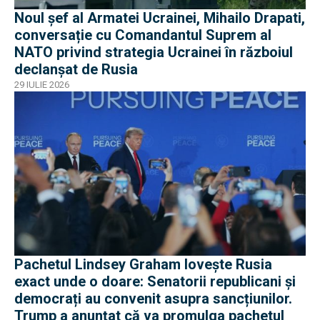
Noul șef al Armatei Ucrainei, Mihailo Drapati,
conversație cu Comandantul Suprem al
NATO privind strategia Ucrainei în războiul
declanșat de Rusia
29 IULIE 2026
Pachetul Lindsey Graham lovește Rusia
exact unde o doare: Senatorii republicani și
democrați au convenit asupra sancțiunilor.
Trump a anunțat că va promulga pachetul