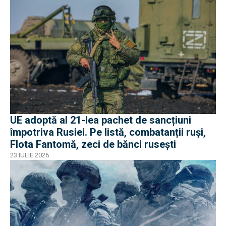
UE adoptă al 21-lea pachet de sancțiuni
împotriva Rusiei. Pe listă, combatanții ruși,
Flota Fantomă, zeci de bănci rusești
23 IULIE 2026