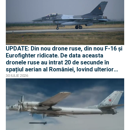
UPDATE: Din nou drone ruse, din nou F-16 și
Eurofighter ridicate. De data aceasta
dronele ruse au intrat 20 de secunde în
spațiul aerian al României, lovind ulterior
Ucraina
30 IULIE 2026