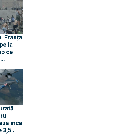
nge
a nu
opria-i
: Franța
pe la
mp ce
ă
gen cu
urată
tru
ază încă
 3,5