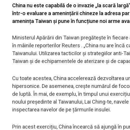
China nu este capabilă de o invazie „la scară largă” 
într-o evaluare a amenințării chineze la adresa par
amenința Taiwan și pune în funcțiune noi arme ava
Ministerul Apărării din Taiwan pregătește în fiecare
în mâinile reporterilor Reuters . „China nu are încă c
Taiwanului. Utilizarea tacticilor și strategiilor anti-
Taiwan și de echipamentele de aterizare și de capacit
Cu toate acestea, China accelerează dezvoltarea un
hipersonice. De asemenea, crește numărul de focoas
de luptă. În mai, de exemplu, în timpul unui exercițiu
noului președinte al Taiwanului, Lai Ching-te, navel
inspectarea navelor de pe țărmurile insulei.
Prin acest exercițiu, China încearcă să ajungă în pu