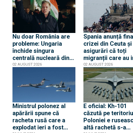
din Mamaia
privind aderarea
noastră
Nu doar România are
Spania anunță fina
probleme: Ungaria
crizei din Ceuta și
închide singura
asigurări că toți
centrală nucleară din
migranții care au i
cauza nivelului Dunării
ilegal au părăsit
02 AUGUST 2026
02 AUGUST 2026
iar Peter Magyar
enclava spaniolă. 
spune că urmează
trezește temeri în
cinci zile critice
Europa după epis
din 2015
Ministrul polonez al
E oficial: Kh-101
apărării spune că
căzută pe teritoriu
racheta rusă care a
Poloniei e ruseasc
explodat ieri a fost
altă rachetă s-a