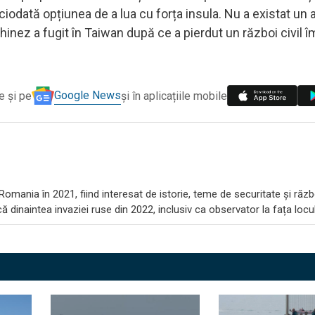
iciodată opțiunea de a lua cu forța insula. Nu a existat un
hinez a fugit în Taiwan după ce a pierdut un război civil î
Google News
e și pe
și în aplicațiile mobile
omania în 2021, fiind interesat de istorie, teme de securitate și răzb
 dinaintea invaziei ruse din 2022, inclusiv ca observator la fața locul