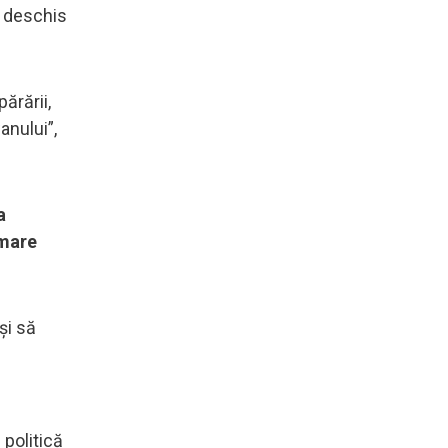
i deschis
ărării,
anului”,
a
 mare
și să
 politică