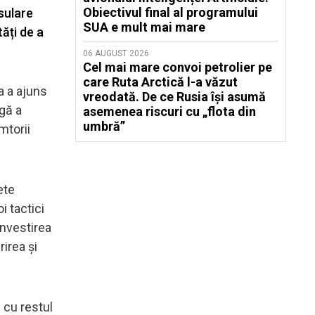
Obiectivul final al programului
nsulare
SUA e mult mai mare
ăți de a
06 AUGUST 2026
Cel mai mare convoi petrolier pe
care Ruta Arctică l-a văzut
a a ajuns
vreodată. De ce Rusia își asumă
rgă a
asemenea riscuri cu „flota din
umbră”
mtorii
ete
 tactici
învestirea
irea și
 cu restul