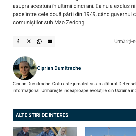
asupra acestuia în ultimii cinci ani. Ea nu a exclus n
pace între cele două părți din 1949, când guvernul c
comuniștilor sub Mao Zedong.
Urmăriți-n
Ciprian Dumitrache
Ciprian Dumitrache-Cotu este jurnalist și s-a alăturat DefenseR
informațional. Urmărește îndeaproape evoluțiile din Ucraina încă
ALTE ȘTIRI DE INTERES