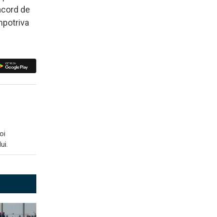
 acord de
mpotriva
oi
ui.