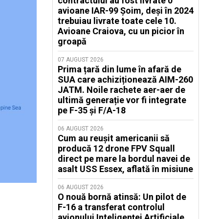
contractului au fost livrate 0
avioane IAR-99 Șoim, deși în 2024
trebuiau livrate toate cele 10.
Avioane Craiova, cu un picior în
groapă
07 AUGUST 2026
Prima țară din lume în afară de
SUA care achiziționează AIM-260
JATM. Noile rachete aer-aer de
ultimă generație vor fi integrate
pe F-35 și F/A-18
06 AUGUST 2026
Cum au reușit americanii să
producă 12 drone FPV Squall
direct pe mare la bordul navei de
asalt USS Essex, aflată în misiune
06 AUGUST 2026
O nouă bornă atinsă: Un pilot de
F-16 a transferat controlul
avionului Inteligenței Artificiale.