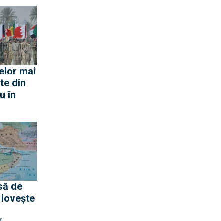
pentru
 rachete
ană
elor mai
te din
u în
să de
 lovește