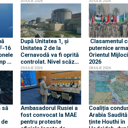
e
ce o rachetă rusă a
miliarde euro 
30 IULIE 2026
30 IULIE 2026
explodat în Polonia
Gripen, drone,
a
și apărare aeri
pă
După Unitatea 1, și
Clasamentul c
 F-16
Unitatea 2 de la
puternice arma
onele
Cernavodă va fi oprită
Orientul Mijloci
mp o
controlat. Nivel scăzut
2026
ouă
fără precedent al
29 IULIE 2026
28 IULIE 2026
Dunării
olat
 să
Ambasadorul Rusiei a
Coaliția condu
fost convocat la MAE
Arabia Saudită
 de
pentru proteste
ținte Houthi în