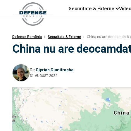
Securitate & Externe
Vide
Defense România
›
Securitate & Externe
›
China nu are deocamdată ca
China nu are deocamdată
De
Ciprian Dumitrache
31 AUGUST 2024