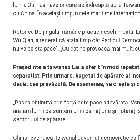
lumii. Oprirea navelor care se îndreaptă spre Taiwan 
cu China. În același timp, rutele maritime internațion
Retorica Beijingului rămâne practic neschimbată. La 
Wu Qian, a reiterat că atâta timp cât Partidul Democ
nu va exista pace”. „Cu cât ne provoacă mai mult, cu
Președintele taiwanez Lai a oferit în mod repetat 
separatist. Prin urmare, bugetul de apărare al in
decât cea prevăzută. De asemenea, va crește și c
„Pacea obținută prin forță este pace adevărată. Vo
arătăm lumii că suntem uniți ca națiune și hotărâți s
sectorului de apărare.
China revendică Taiwanul guvernat democratic ca fiind