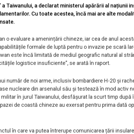
a Taiwanului, a declarat ministerul apărării al națiunii i
lamentarilor. Cu toate acestea, încă mai are alte modalit
nsate.
 an o evaluare a amenințării chineze, iar cea de anul acest
apabilitățile formale de luptă pentru o invazie pe scară la
Taiwan este încă limitată de mediul geografic natural al strâ
ățile logistice insuficiente”, se arată în raport.
ui număr de noi arme, inclusiv bombardiere H-20 și rach
e nucleare din arsenalul său și testează în mod activ noi
 militar în jurul Taiwanului, desfășurat la scurt timp după 
e pazei de coastă chineze au exersat pentru prima dată opr
nctul în care va putea întrerupe comunicarea țării insulare