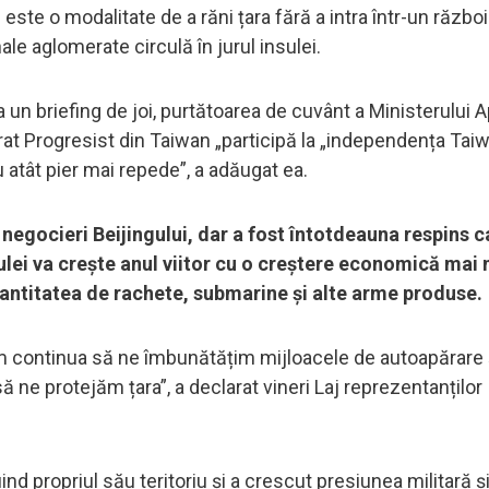
este o modalitate de a răni țara fără a intra într-un războ
ale aglomerate circulă în jurul insulei.
un briefing de joi, purtătoarea de cuvânt a Ministerului Ap
rat Progresist din Taiwan „participă la „independența Taiw
 atât pier mai repede”, a adăugat ea.
negocieri Beijingului, dar a fost întotdeauna respins c
sulei va crește anul viitor cu o creștere economică mai
antitatea de rachete, submarine și alte arme produse.
m continua să ne îmbunătățim mijloacele de autoapărare 
ă ne protejăm țara”, a declarat vineri Laj reprezentanților
 propriul său teritoriu și a crescut presiunea militară și