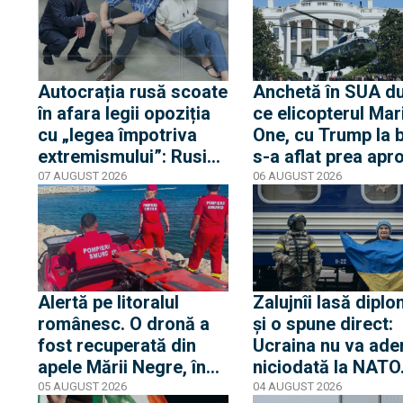
Autocrația rusă scoate
Anchetă în SUA d
în afara legii opoziția
ce elicopterul Mar
cu „legea împotriva
One, cu Trump la 
extremismului”: Rusia
s-a aflat prea apr
declară „indizerabilă”
de un avion de lini
07 AUGUST 2026
06 AUGUST 2026
fundația Iuliei Navalnia,
Casa Albă transmi
soția opozantului
că Trump nu s-a af
Aleksei Navalnîi, ucis
niciun moment în
în închisorile siberiene
pericol
Alertă pe litoralul
Zalujnîi lasă diplo
românesc. O dronă a
și o spune direct:
fost recuperată din
Ucraina nu va ade
apele Mării Negre, în
niciodată la NATO
apropierea plajei Loft
auzit 12 ani poveș
05 AUGUST 2026
04 AUGUST 2026