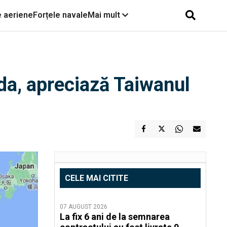
e aeriene
Forțele navale
Mai mult
da, apreciază Taiwanul
CELE MAI CITITE
07 AUGUST 2026
La fix 6 ani de la semnarea