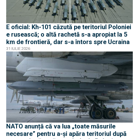
E oficial: Kh-101 căzută pe teritoriul Poloniei
e rusească; o altă rachetă s-a apropiat la 5
km de frontieră, dar s-a întors spre Ucraina
31 IULIE 2026
NATO anunță că va lua „toate măsurile
necesare” pentru a-și apăra teritoriul după