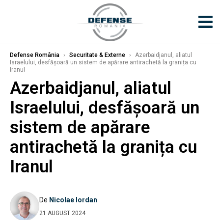
Defense România
›
Securitate & Externe
›
Azerbaidjanul, aliatul
Israelului, desfășoară un sistem de apărare antirachetă la granița cu
Iranul
Azerbaidjanul, aliatul
Israelului, desfășoară un
sistem de apărare
antirachetă la granița cu
Iranul
De
Nicolae Iordan
21 AUGUST 2024