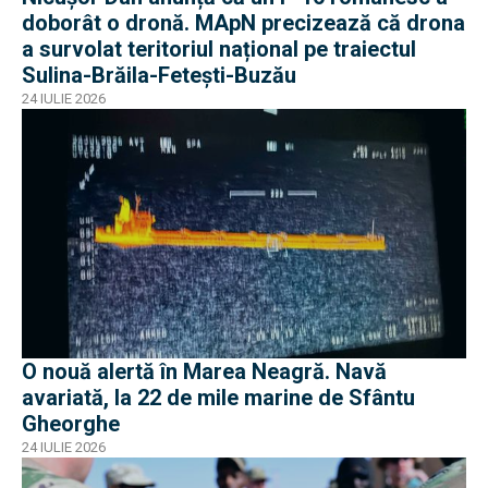
doborât o dronă. MApN precizează că drona
a survolat teritoriul național pe traiectul
Sulina-Brăila-Fetești-Buzău
24 IULIE 2026
O nouă alertă în Marea Neagră. Navă
avariată, la 22 de mile marine de Sfântu
Gheorghe
24 IULIE 2026