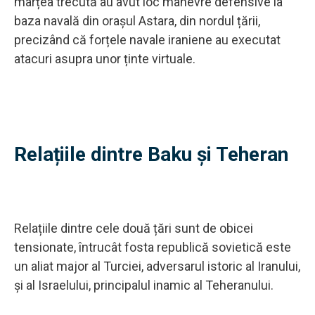
marțea trecută au avut loc manevre defensive la
baza navală din orașul Astara, din nordul țării,
precizând că forțele navale iraniene au executat
atacuri asupra unor ținte virtuale.
Relațiile dintre Baku și Teheran
Relațiile dintre cele două țări sunt de obicei
tensionate, întrucât fosta republică sovietică este
un aliat major al Turciei, adversarul istoric al Iranului,
și al Israelului, principalul inamic al Teheranului.