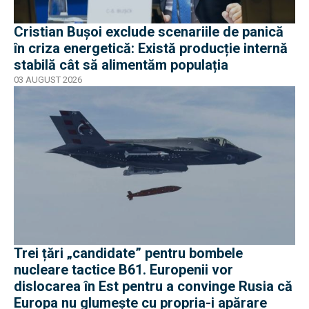
Cristian Bușoi exclude scenariile de panică
în criza energetică: Există producție internă
stabilă cât să alimentăm populația
03 AUGUST 2026
Trei țări „candidate” pentru bombele
nucleare tactice B61. Europenii vor
dislocarea în Est pentru a convinge Rusia că
Europa nu glumește cu propria-i apărare