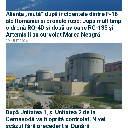
Alianța „mută” după incidentele dintre F-16
ale României și dronele ruse: După mult timp
o dronă RQ-4D și două avioane RC-135 și
Artemis II au survolat Marea Neagră
29 IULIE 2026
După Unitatea 1, și Unitatea 2 de la
Cernavodă va fi oprită controlat. Nivel
scăzut fără precedent al Dunării