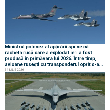
Ministrul polonez al apărării spune că
racheta rusă care a explodat ieri a fost
produsă în primăvara lui 2026. Între timp,
avioane rusești cu transponderul oprit s-au
apropiat de frontiera Poloniei
31 IULIE 2026