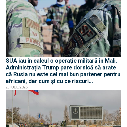
SUA iau în calcul o operație militară în Mali.
Administrația Trump pare dornică să arate
că Rusia nu este cel mai bun partener pentru
africani, dar cum și cu ce riscuri
operaționale?
23 IULIE 2026