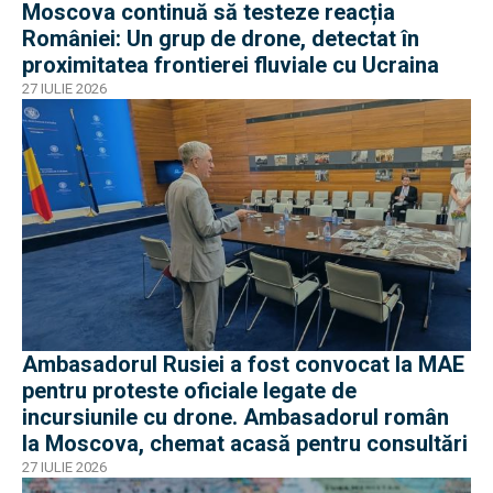
Moscova continuă să testeze reacția
României: Un grup de drone, detectat în
proximitatea frontierei fluviale cu Ucraina
27 IULIE 2026
Ambasadorul Rusiei a fost convocat la MAE
pentru proteste oficiale legate de
incursiunile cu drone. Ambasadorul român
la Moscova, chemat acasă pentru consultări
27 IULIE 2026