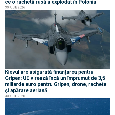
ce o rachetă rusă a explodat în Polonia
30 IULIE 2026
Kievul are asigurată finanțarea pentru
Gripen: UE virează încă un împrumut de 3,5
miliarde euro pentru Gripen, drone, rachete
și apărare aeriană
30 IULIE 2026