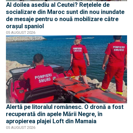
Al doilea asediu al Ceutei? Rețelele de
socializare din Maroc sunt din nou inundate
de mesaje pentru o nouă mobilizare către
orașul spaniol
05 AUGUST 2026
Alertă pe litoralul românesc. O dronă a fost
recuperată din apele Mării Negre, în
apropierea plajei Loft din Mamaia
05 AUGUST 2026