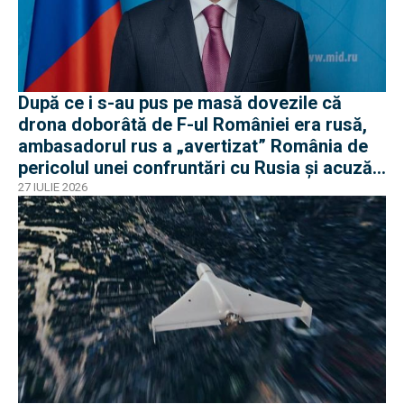
După ce i s-au pus pe masă dovezile că
drona doborâtă de F-ul României era rusă,
ambasadorul rus a „avertizat” România de
pericolul unei confruntări cu Rusia și acuză
o „înscenare propagandistă”
27 IULIE 2026