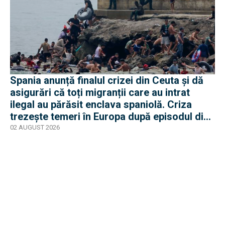
Spania anunță finalul crizei din Ceuta și dă
asigurări că toți migranții care au intrat
ilegal au părăsit enclava spaniolă. Criza
trezește temeri în Europa după episodul din
2015
02 AUGUST 2026