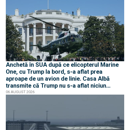
Anchetă în SUA după ce elicopterul Marine
One, cu Trump la bord, s-a aflat prea
aproape de un avion de linie. Casa Albă
transmite că Trump nu s-a aflat niciun
moment în pericol
06 AUGUST 2026