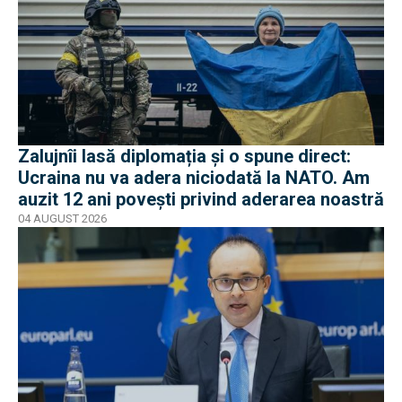
Zalujnîi lasă diplomația și o spune direct:
Ucraina nu va adera niciodată la NATO. Am
auzit 12 ani povești privind aderarea noastră
04 AUGUST 2026