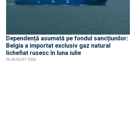
Dependență asumată pe fondul sancțiunilor:
Belgia a importat exclusiv gaz natural
lichefiat rusesc în luna iulie
03 AUGUST 2026