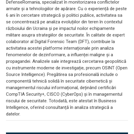
DefenseRomania, specializat în monitorizarea conflictelor
armate și a tehnologiilor de apărare. Cu o experiență de peste
6 ani în cercetare strategică și politici publice, activitatea sa
se concentrează pe analiza evoluțiilor din teren în contextul
războiului din Ucraina și pe impactul noilor echipamente
militare asupra strategiilor de securitate. În calitate de expert
colaborator al Digital Forensic Team (DFT), contribuie la
activitatea acestei platforme internaționale prin analiza
fenomenelor de dezinformare, a influenței maligne și a
propagandei. Analizele sale integrează cercetarea geopolitică
cu instrumente moderne de investigație, precum OSINT (Open
Source Intelligence). Pregătirea sa profesională include o
componentă tehnică solidă în securitate cibernetică și
managementul riscului informațional, deținând certificări
CompTIA Security+, CISCO (CyberOps) și în managementul
riscului de securitate. Totodată, este atestat în Business
Intelligence, oferind consultanță în analiza strategică a
datelor.