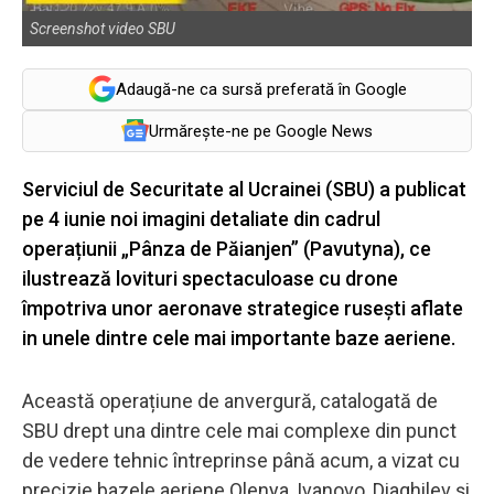
Screenshot video SBU
Adaugă-ne ca sursă preferată în Google
Urmărește-ne pe Google News
Serviciul de Securitate al Ucrainei (SBU) a publicat
pe 4 iunie noi imagini detaliate din cadrul
operațiunii „Pânza de Păianjen” (Pavutyna), ce
ilustrează lovituri spectaculoase cu drone
împotriva unor aeronave strategice rusești aflate
in unele dintre cele mai importante baze aeriene.
Această operațiune de anvergură, catalogată de
SBU drept una dintre cele mai complexe din punct
de vedere tehnic întreprinse până acum, a vizat cu
precizie bazele aeriene Olenya, Ivanovo, Diaghilev și