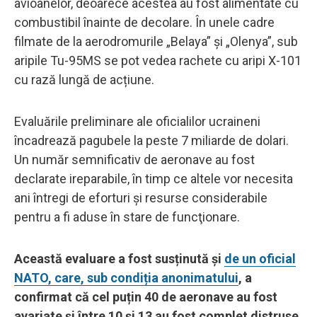
avioanelor, deoarece acestea au fost alimentate cu
combustibil înainte de decolare. În unele cadre
filmate de la aerodromurile „Belaya” și „Olenya”, sub
aripile Tu-95MS se pot vedea rachete cu aripi X-101
cu rază lungă de acțiune.
Evaluările preliminare ale oficialilor ucraineni
încadrează pagubele la peste 7 miliarde de dolari.
Un număr semnificativ de aeronave au fost
declarate ireparabile, în timp ce altele vor necesita
ani întregi de eforturi și resurse considerabile
pentru a fi aduse în stare de funcţionare.
Această evaluare a fost susținută și
de un oficial
NATO, care, sub condiția anonimatului
, a
confirmat că cel puțin 40 de aeronave au fost
avariate și între 10 și 13 au fost complet distruse.