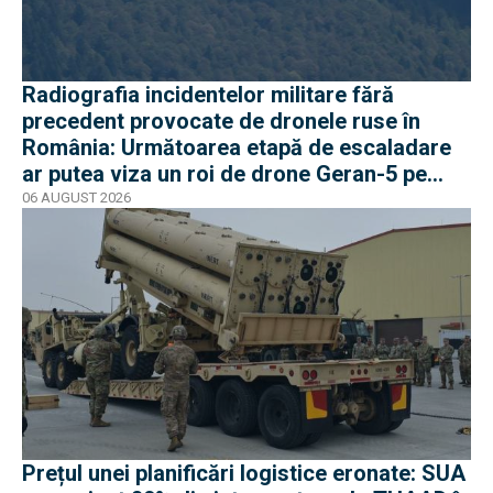
Radiografia incidentelor militare fără
precedent provocate de dronele ruse în
România: Următoarea etapă de escaladare
ar putea viza un roi de drone Geran-5 pe
direcția Galați-Reni
06 AUGUST 2026
Prețul unei planificări logistice eronate: SUA