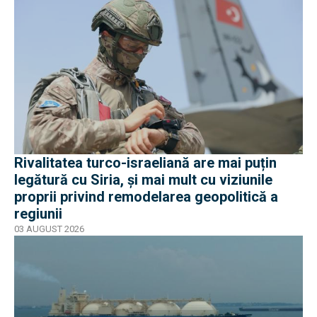
Rivalitatea turco-israeliană are mai puțin
legătură cu Siria, și mai mult cu viziunile
proprii privind remodelarea geopolitică a
regiunii
03 AUGUST 2026