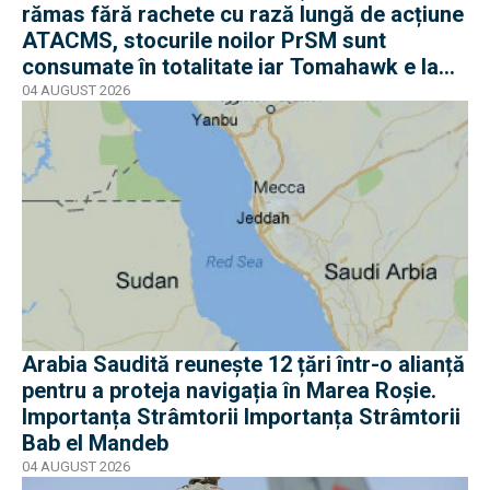
rămas fără rachete cu rază lungă de acțiune
ATACMS, stocurile noilor PrSM sunt
consumate în totalitate iar Tomahawk e la
jumătate
04 AUGUST 2026
Arabia Saudită reunește 12 țări într-o alianță
pentru a proteja navigația în Marea Roșie.
Importanța Strâmtorii Importanța Strâmtorii
Bab el Mandeb
04 AUGUST 2026