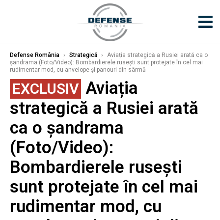
Defense România
›
Strategică
›
Aviația strategică a Rusiei arată ca o
șandrama (Foto/Video): Bombardierele rusești sunt protejate în cel mai
rudimentar mod, cu anvelope și panouri din sârmă
Aviația
EXCLUSIV
strategică a Rusiei arată
ca o șandrama
(Foto/Video):
Bombardierele rusești
sunt protejate în cel mai
rudimentar mod, cu