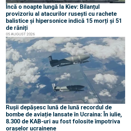
Încă o noapte lungă la Kiev: Bilanțul
provizoriu al atacurilor rusești cu rachete
balistice și hipersonice indică 15 morți și 51
de răniți
05 AUGUST 2026
Rușii depășesc lună de lună recordul de
bombe de aviație lansate în Ucraina: În iulie,
8.300 de KAB-uri au fost folosite împotriva
orașelor ucrainene