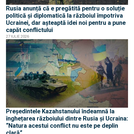
Rusia anunță că e pregătită pentru o soluție
politică și diplomatică la războiul împotriva
Ucrainei, dar așteaptă idei noi pentru a pune
capăt conflictului
27 IULIE 2026
Președintele Kazahstanului îndeamnă la
înghețarea războiului dintre Rusia și Ucraina:
“Natura acestui conflict nu este pe deplin
clară”