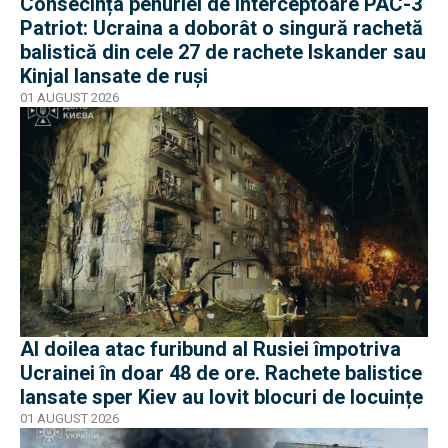
Consecința penuriei de interceptoare PAC-3
Patriot: Ucraina a doborât o singură rachetă
balistică din cele 27 de rachete Iskander sau
Kinjal lansate de ruși
01 AUGUST 2026
Al doilea atac furibund al Rusiei împotriva
Ucrainei în doar 48 de ore. Rachete balistice
lansate sper Kiev au lovit blocuri de locuințe
01 AUGUST 2026