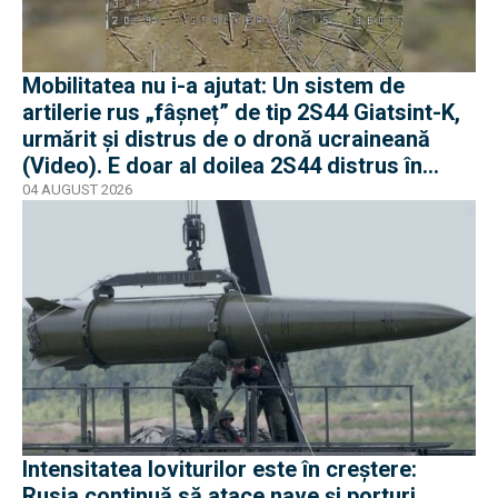
Mobilitatea nu i-a ajutat: Un sistem de
artilerie rus „fâșneț” de tip 2S44 Giatsint-K,
urmărit și distrus de o dronă ucraineană
(Video). E doar al doilea 2S44 distrus în
război
04 AUGUST 2026
Intensitatea loviturilor este în creștere:
Rusia continuă să atace nave și porturi