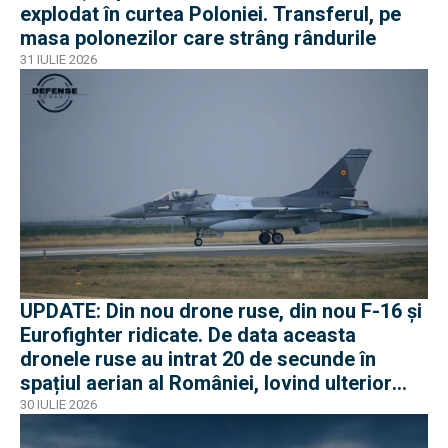
explodat în curtea Poloniei. Transferul, pe
masa polonezilor care strâng rândurile
31 IULIE 2026
UPDATE: Din nou drone ruse, din nou F-16 și
Eurofighter ridicate. De data aceasta
dronele ruse au intrat 20 de secunde în
spațiul aerian al României, lovind ulterior
Ucraina
30 IULIE 2026