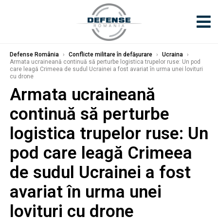
Defense România
›
Conflicte militare în defășurare
›
Ucraina
›
Armata ucraineană continuă să perturbe logistica trupelor ruse: Un pod
care leagă Crimeea de sudul Ucrainei a fost avariat în urma unei lovituri
cu drone
Armata ucraineană
continuă să perturbe
logistica trupelor ruse: Un
pod care leagă Crimeea
de sudul Ucrainei a fost
avariat în urma unei
lovituri cu drone