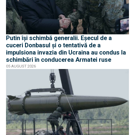
Putin își schimbă generalii. Eșecul de a
cuceri Donbasul și o tentativă de a
impulsiona invazia din Ucraina au condus la
schimbări în conducerea Armatei ruse
05 AUGUST 2026