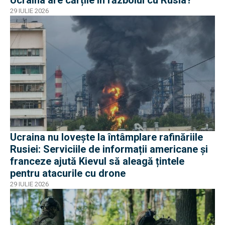
Ucraina are cărțile în războiul cu Rusia?
29 IULIE 2026
Ucraina nu lovește la întâmplare rafinăriile
Rusiei: Serviciile de informații americane și
franceze ajută Kievul să aleagă țintele
pentru atacurile cu drone
29 IULIE 2026