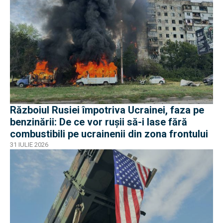
Războiul Rusiei împotriva Ucrainei, faza pe
benzinării: De ce vor rușii să-i lase fără
combustibili pe ucrainenii din zona frontului
31 IULIE 2026