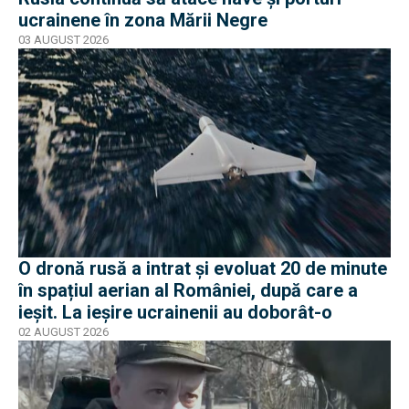
ucrainene în zona Mării Negre
03 AUGUST 2026
O dronă rusă a intrat și evoluat 20 de minute
în spațiul aerian al României, după care a
ieșit. La ieșire ucrainenii au doborât-o
02 AUGUST 2026