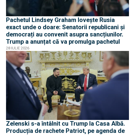
Pachetul Lindsey Graham lovește Rusia
exact unde o doare: Senatorii republicani și
democrați au convenit asupra sancțiunilor.
Trump a anunțat că va promulga pachetul
28 IULIE 2026
Zelenski s-a întâlnit cu Trump la Casa Albă.
Producția de rachete Patriot, pe agenda de