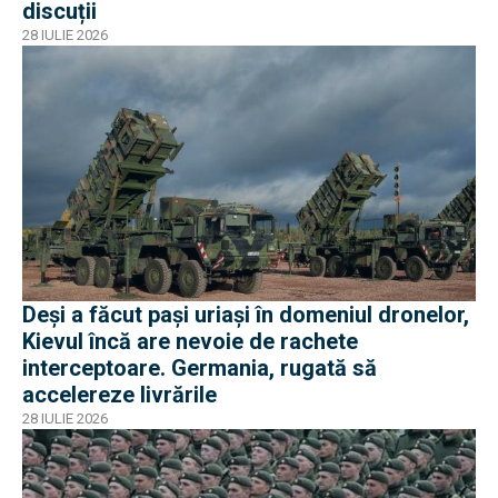
discuții
28 IULIE 2026
Deși a făcut pași uriași în domeniul dronelor,
Kievul încă are nevoie de rachete
interceptoare. Germania, rugată să
accelereze livrările
28 IULIE 2026