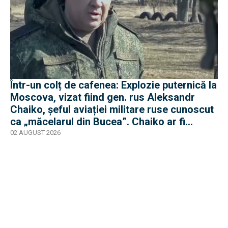
Într-un colț de cafenea: Explozie puternică la
Moscova, vizat fiind gen. rus Aleksandr
Chaiko, șeful aviației militare ruse cunoscut
ca „măcelarul din Bucea”. Chaiko ar fi
supraviețuit
02 AUGUST 2026