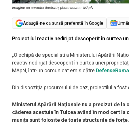
Imagine cu caracter ilustrativ, photo source: MApN
Adaugă-ne ca sursă preferată în Google
Urmă
Proiectilul reactiv nedirijat descoperit în curtea 
„O echipă de specialiști a Ministerului Apărării Națio
reactiv nedirijat descoperit în curtea unei proprietăț
MApN, într-un comunicat emis către
DefenseRoma
Din dispoziția procurorului de caz, proiectilul a fost 
Ministerul Apărării Naționale nu a precizat de la
căderea acestuia în Tulcea având în mod cert la c
muniții sunt folosite de toate structurile de forțe.