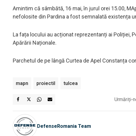
Amintim că sâmbătă, 16 mai, în jurul orei 15.00, MA
nefolosite din Pardina a fost semnalată existența unu
La fața locului au acționat reprezentanți ai Poliției, 
Apărării Naționale.
Parchetul de pe lângă Curtea de Apel Constanța con
mapn
proiectil
tulcea
Urmăriți-n
DefenseRomania Team