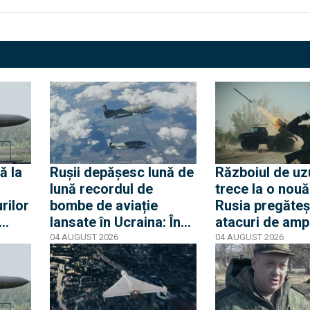
ă la
Rușii depășesc lună de
Războiul de uz
lună recordul de
trece la o nouă
rilor
bombe de aviație
Rusia pregăteș
lansate în Ucraina: În
atacuri de amp
onice
iulie, 8.300 de KAB-uri
asupra rețelel
04 AUGUST 2026
04 AUGUST 2026
51 de
au fost folosite
și canalizare
împotriva orașelor
ucrainene