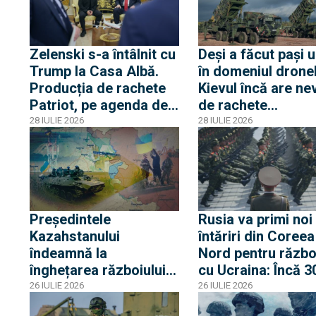
drone
Zelenski s-a întâlnit cu
Deși a făcut pași u
Trump la Casa Albă.
în domeniul dronel
Producția de rachete
Kievul încă are ne
Patriot, pe agenda de
de rachete
discuții
interceptoare.
28 IULIE 2026
28 IULIE 2026
Germania, rugată 
accelereze livrăril
Președintele
Rusia va primi noi
Kazahstanului
întăriri din Coreea
îndeamnă la
Nord pentru războ
înghețarea războiului
cu Ucraina: Încă 3
dintre Rusia și Ucraina:
de militari vor sosi
26 IULIE 2026
26 IULIE 2026
“Natura acestui
regiunea Voronej 