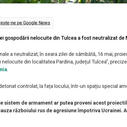
rește-ne pe Google News
unei gospodării nelocuite din Tulcea a fost neutralizat d
nale a neutralizat, în seara zilei de sâmbătă, 16 mai, proiec
i nelocuite din localitatea Pardina, județul Tulcea”, preciz
nia
.
detonat controlat, la fața locului, într-un spațiu special am
 ce sistem de armament ar putea proveni acest proiectil
auza războiului rus de agresiune împotriva Ucrainei. A