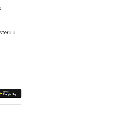
e
sterului