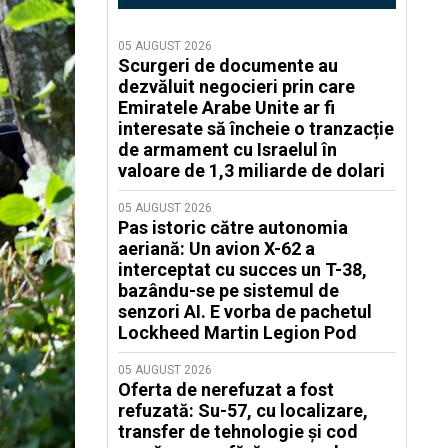
05 AUGUST 2026
Scurgeri de documente au
dezvăluit negocieri prin care
Emiratele Arabe Unite ar fi
interesate să încheie o tranzacție
de armament cu Israelul în
valoare de 1,3 miliarde de dolari
05 AUGUST 2026
Pas istoric către autonomia
aeriană: Un avion X-62 a
interceptat cu succes un T-38,
bazându-se pe sistemul de
senzori AI. E vorba de pachetul
Lockheed Martin Legion Pod
05 AUGUST 2026
Oferta de nerefuzat a fost
refuzată: Su-57, cu localizare,
transfer de tehnologie și cod