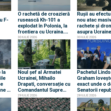
O rachetă de croazieră
Rușii au efectu
u F-
rusească Kh-101 a
nou atac masiv
explodat în Polonia, la
rachete și dro
frontiera cu Ucraina.
asupra Ucraine
use
Racheta s-a prăbușit
Loviturile prin
30 IULIE 2026
30 IULIE 2026
înainte de a fi angajată
fost semnalate
de un F-16 polonez
și Lviv
,
raina
 la
Noul șef al Armatei
Pachetul Linds
ile
Ucrainei, Mihailo
Graham loveșt
de
Drapati, conversație cu
exact unde o d
ne și
Comandantul Suprem
Senatorii repub
vul
al NATO privind
democrați au c
29 IULIE 2026
28 IULIE 2026
strategia Ucrainei în
asupra sancțiun
u
războiul declanșat de
Trump a anunța