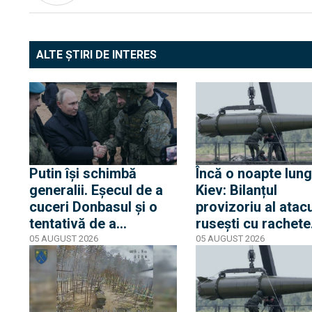
ALTE ȘTIRI DE INTERES
Putin își schimbă
Încă o noapte lung
generalii. Eșecul de a
Kiev: Bilanțul
cuceri Donbasul și o
provizoriu al atacu
tentativă de a
rusești cu rachete
impulsiona invazia din
balistice și hipers
05 AUGUST 2026
05 AUGUST 2026
Ucraina au condus la
indică 15 morți și 
schimbări în
răniți
conducerea Armatei
ruse