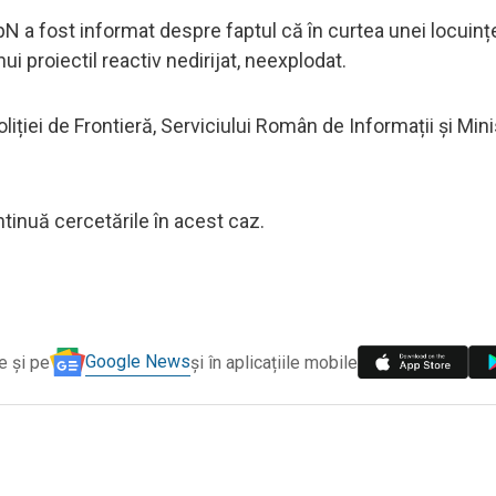
pN a fost informat despre faptul că în curtea unei locuinț
i proiectil reactiv nedirijat, neexplodat.
Poliției de Frontieră, Serviciului Român de Informații și Mini
tinuă cercetările în acest caz.
Google News
e și pe
și în aplicațiile mobile