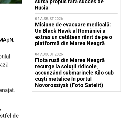
sursă propus fără succes de
Rusia
04 AUGUST 2026
Misiune de evacuare medicală:
Un Black Hawk al României a
extras un cetățean rănit de pe o
e MApN.
platformă din Marea Neagră
04 AUGUST 2026
tilul
Flota rusă din Marea Neagră
ează
recurge la soluții ridicole,
ascunzând submarinele Kilo sub
cuști metalice în portul
Novorossiysk (Foto Satelit)
enajat.
,
stfel de