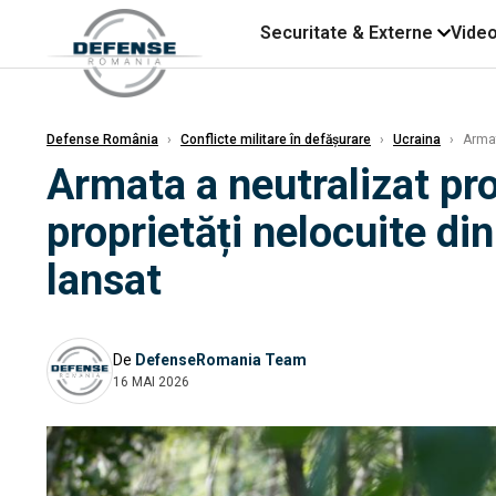
Securitate & Externe
Vide
Defense România
›
Conflicte militare în defășurare
›
Ucraina
›
Armata
Armata a neutralizat proi
proprietăți nelocuite di
lansat
De
DefenseRomania Team
16 MAI 2026