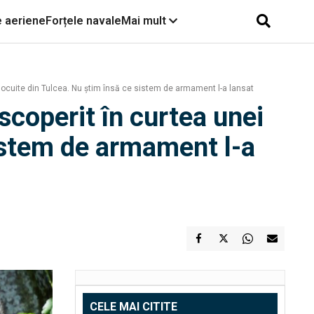
e aeriene
Forțele navale
Mai mult
nelocuite din Tulcea. Nu știm însă ce sistem de armament l-a lansat
escoperit în curtea unei
sistem de armament l-a
CELE MAI CITITE