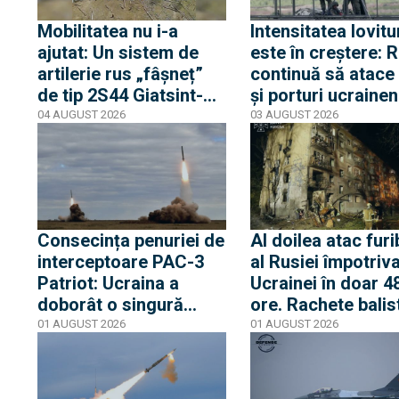
Mobilitatea nu i-a
Intensitatea lovitu
ajutat: Un sistem de
este în creștere: 
artilerie rus „fâșneț”
continuă să atace
de tip 2S44 Giatsint-K,
și porturi ucrainen
urmărit și distrus de o
zona Mării Negre
04 AUGUST 2026
03 AUGUST 2026
dronă ucraineană
(Video). E doar al
doilea 2S44 distrus în
război
Consecința penuriei de
Al doilea atac fur
interceptoare PAC-3
al Rusiei împotriv
Patriot: Ucraina a
Ucrainei în doar 4
doborât o singură
ore. Rachete balis
rachetă balistică din
lansate sper Kiev 
01 AUGUST 2026
01 AUGUST 2026
cele 27 de rachete
lovit blocuri de
Iskander sau Kinjal
locuințe
lansate de ruși