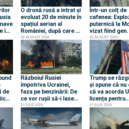
rilor
O dronă rusă a intrat și
Într-un colț de
Rusia
evoluat 20 de minute în
cafenea: Explo
 nave
spațiul aerian al
puternică la M
e în
României, după care a
vizat fiind gen.
ieșit. La ieșire
Aleksandr Cha
02 AUGUST 2026
02 AUGUST 2026
ucrainenii au doborât-
șeful aviației m
o
ruse cunoscut
„măcelarul din
Chaiko ar fi
supraviețuit
ibund
Războiul Rusiei
Trump se răzg
a
împotriva Ucrainei,
și spune că nu 
8 de
faza pe benzinării: De
că va acorda U
tice
ce vor rușii să-i lase
licența pentru
au
fără combustibili pe
rachetele Patri
31 IULIE 2026
31 IULIE 2026
ucrainenii din zona
frontului