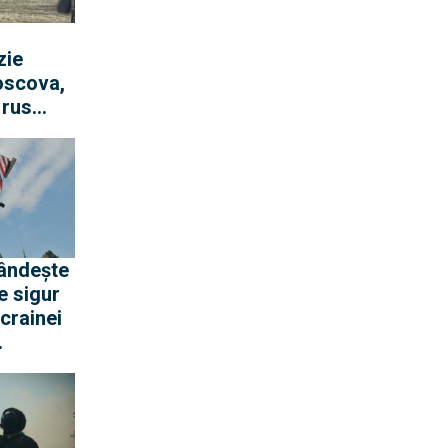
zie
oscova,
 rus
iko,
ilitare
 ca
 Bucea”.
ândește
e sigur
crainei
ot