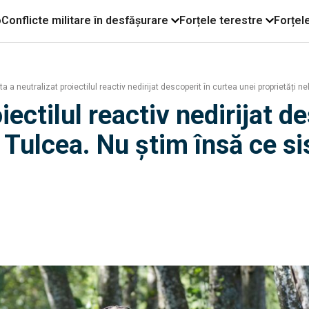
o
Conflicte militare în desfășurare
Forțele terestre
Forțel
 a neutralizat proiectilul reactiv nedirijat descoperit în curtea unei proprietăți 
ectilul reactiv nedirijat d
n Tulcea. Nu știm însă ce 