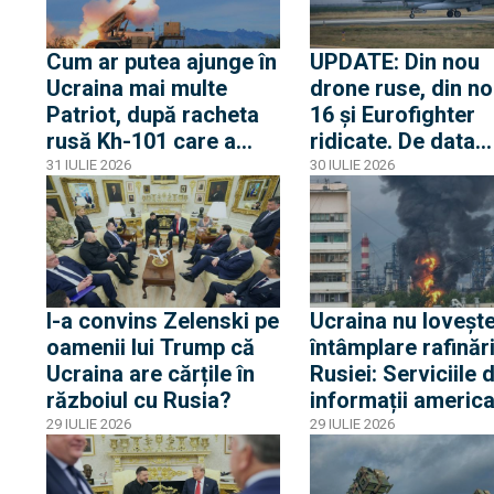
Cum ar putea ajunge în
UPDATE: Din nou
Ucraina mai multe
drone ruse, din no
Patriot, după racheta
16 și Eurofighter
rusă Kh-101 care a
ridicate. De data
explodat în curtea
aceasta dronele r
31 IULIE 2026
30 IULIE 2026
Poloniei. Transferul, pe
au intrat 20 de
masa polonezilor care
secunde în spațiul
strâng rândurile
aerian al României
lovind ulterior Uc
I-a convins Zelenski pe
Ucraina nu lovește
oamenii lui Trump că
întâmplare rafinări
Ucraina are cărțile în
Rusiei: Serviciile 
războiul cu Rusia?
informații america
franceze ajută Kie
29 IULIE 2026
29 IULIE 2026
să aleagă țintele
pentru atacurile c