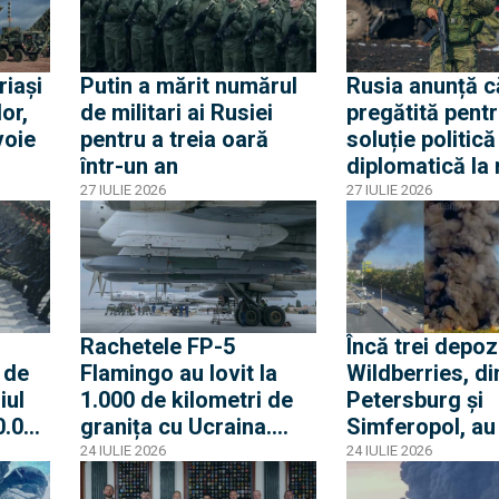
Rusia
promulga pach
riași
Putin a mărit numărul
Rusia anunță c
or,
de militari ai Rusiei
pregătită pentr
voie
pentru a treia oară
soluție politică
într-un an
diplomatică la 
împotriva Ucrai
27 IULIE 2026
27 IULIE 2026
să
așteaptă idei n
e
pentru a pune 
conflictului
Rachetele FP-5
Încă trei depoz
 de
Flamingo au lovit la
Wildberries, di
iul
1.000 de kilometri de
Petersburg și
0.000
granița cu Ucraina.
Simferopol, au
 în
Uzina Kirov, implicată
lovite de dron
24 IULIE 2026
24 IULIE 2026
în
în producția de rachete
ucrainene