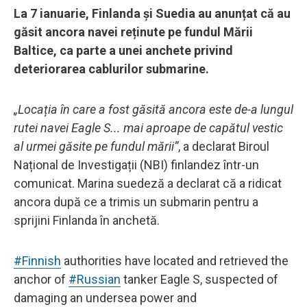
La 7 ianuarie, Finlanda și Suedia au anunțat că au
găsit ancora navei reținute pe fundul Mării
Baltice, ca parte a unei anchete privind
deteriorarea cablurilor submarine.
„Locația în care a fost găsită ancora este de-a lungul
rutei navei Eagle S... mai aproape de capătul vestic
al urmei găsite pe fundul mării”
, a declarat Biroul
Național de Investigații (NBI) finlandez într-un
comunicat. Marina suedeză a declarat că a ridicat
ancora după ce a trimis un submarin pentru a
sprijini Finlanda în anchetă.
#Finnish
authorities have located and retrieved the
anchor of
#Russian
tanker Eagle S, suspected of
damaging an undersea power and