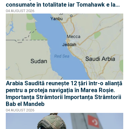
consumate în totalitate iar Tomahawk e la
jumătate
04 AUGUST 2026
Arabia Saudită reunește 12 țări într-o alianță
pentru a proteja navigația în Marea Roșie.
Importanța Strâmtorii Importanța Strâmtorii
Bab el Mandeb
04 AUGUST 2026