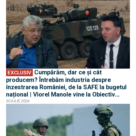
Cumpărăm, dar ce și cât
EXCLUSIV
producem? Întrebăm industria despre
înzestrarea României, de la SAFE la bugetul
național | Viorel Manole vine la Obiectiv
EuroAtlantic la DefenseRomania
30 IULIE 2026
EXCLUSIV