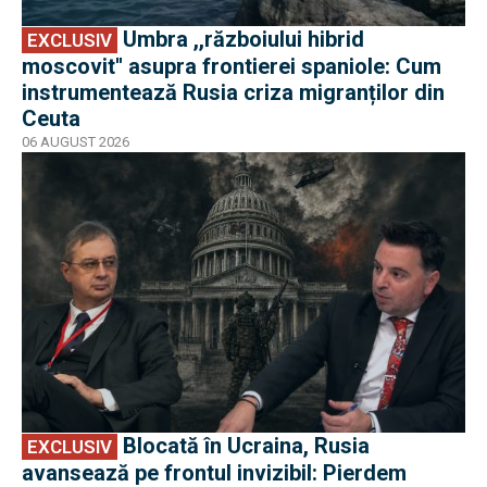
Umbra ,,războiului hibrid
EXCLUSIV
moscovit'' asupra frontierei spaniole: Cum
instrumentează Rusia criza migranților din
Ceuta
06 AUGUST 2026
EXCLUSIV
Blocată în Ucraina, Rusia
EXCLUSIV
avansează pe frontul invizibil: Pierdem