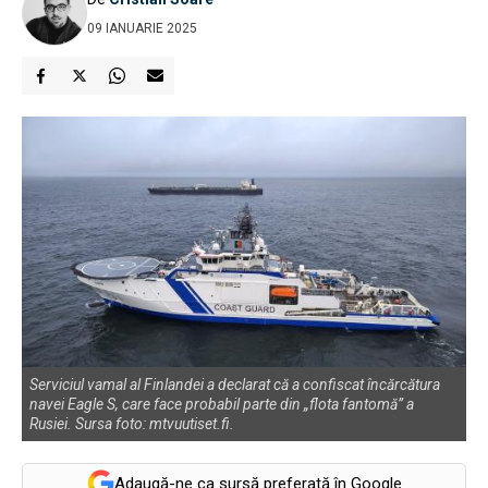
09 IANUARIE 2025
Serviciul vamal al Finlandei a declarat că a confiscat încărcătura
navei Eagle S, care face probabil parte din „flota fantomă” a
Rusiei. Sursa foto: mtvuutiset.fi.
Adaugă-ne ca sursă preferată în Google