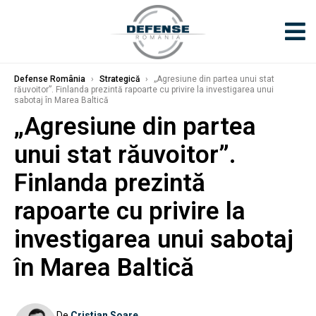
Defense România
›
Strategică
›
„Agresiune din partea unui stat
răuvoitor”. Finlanda prezintă rapoarte cu privire la investigarea unui
sabotaj în Marea Baltică
„Agresiune din partea
unui stat răuvoitor”.
Finlanda prezintă
rapoarte cu privire la
investigarea unui sabotaj
în Marea Baltică
De
Cristian Soare