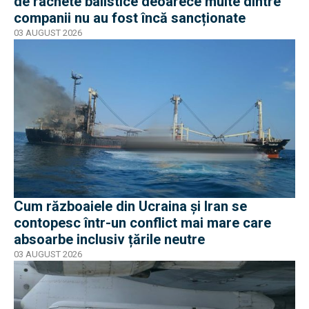
de rachete balistice deoarece multe dintre
companii nu au fost încă sancționate
03 AUGUST 2026
Cum războaiele din Ucraina și Iran se
contopesc într-un conflict mai mare care
absoarbe inclusiv țările neutre
03 AUGUST 2026
EXCLUSIV