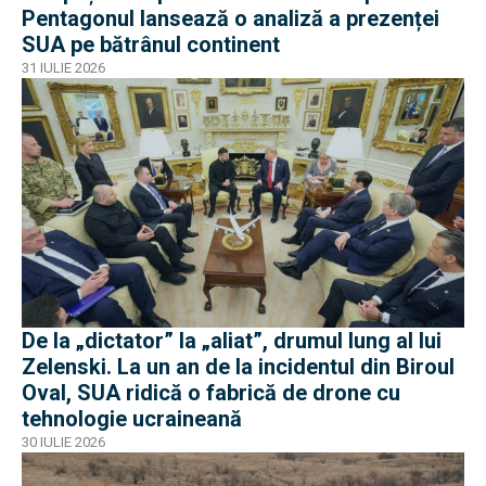
Pentagonul lansează o analiză a prezenței
SUA pe bătrânul continent
31 IULIE 2026
De la „dictator” la „aliat”, drumul lung al lui
Zelenski. La un an de la incidentul din Biroul
Oval, SUA ridică o fabrică de drone cu
tehnologie ucraineană
30 IULIE 2026
EXCLUSIV