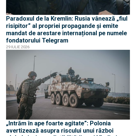
Paradoxul de la Kremlin: Rusia vânează „fiul
risipitor” al propriei propagande și emite
mandat de arestare internațional pe numele
fondatorului Telegram
29 IULIE 2026
„Intrăm în ape foarte agitate”: Polonia
avertizează asupra riscului unui război