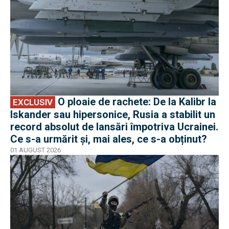
O ploaie de rachete: De la Kalibr la
EXCLUSIV
Iskander sau hipersonice, Rusia a stabilit un
record absolut de lansări împotriva Ucrainei.
Ce s-a urmărit și, mai ales, ce s-a obținut?
01 AUGUST 2026