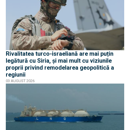
Rivalitatea turco-israeliană are mai puțin
legătură cu Siria, și mai mult cu viziunile
proprii privind remodelarea geopolitică a
regiunii
03 AUGUST 2026