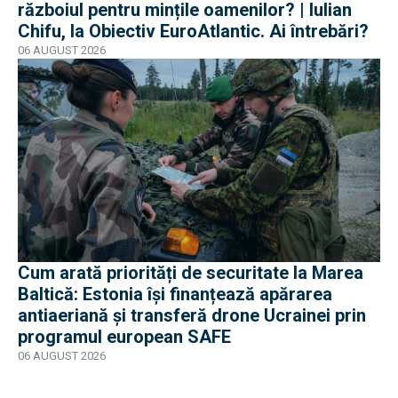
războiul pentru mințile oamenilor? | Iulian
Chifu, la Obiectiv EuroAtlantic. Ai întrebări?
06 AUGUST 2026
Cum arată priorități de securitate la Marea
Baltică: Estonia își finanțează apărarea
antiaeriană și transferă drone Ucrainei prin
programul european SAFE
06 AUGUST 2026