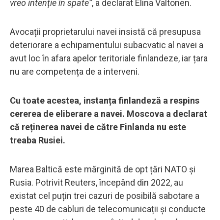
vreo intenție în spate”
, a declarat Elina Valtonen.
Avocații proprietarului navei insistă că presupusa
deteriorare a echipamentului subacvatic al navei a
avut loc în afara apelor teritoriale finlandeze, iar țara
nu are competența de a interveni.
Cu toate acestea, instanța finlandeză a respins
cererea de eliberare a navei. Moscova a declarat
că reținerea navei de către Finlanda nu este
treaba Rusiei.
Marea Baltică este mărginită de opt țări NATO și
Rusia. Potrivit Reuters, începând din 2022, au
existat cel puțin trei cazuri de posibilă sabotare a
peste 40 de cabluri de telecomunicații și conducte