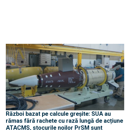
Război bazat pe calcule greșite: SUA au
rămas fără rachete cu rază lungă de acțiune
ATACMS, stocurile noilor PrSM sunt