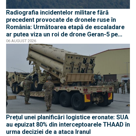
Radiografia incidentelor militare fără
precedent provocate de dronele ruse în
România: Următoarea etapă de escaladare
ar putea viza un roi de drone Geran-5 pe
direcția Galați-Reni
06 AUGUST 2026
Prețul unei planificări logistice eronate: SUA
au epuizat 80% din interceptoarele THAAD în
urma deciziei de a ataca Iranul