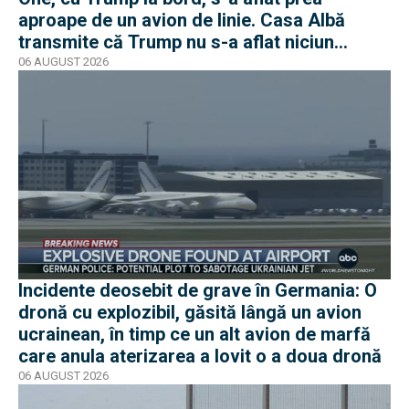
aproape de un avion de linie. Casa Albă
transmite că Trump nu s-a aflat niciun
moment în pericol
06 AUGUST 2026
Incidente deosebit de grave în Germania: O
dronă cu explozibil, găsită lângă un avion
ucrainean, în timp ce un alt avion de marfă
care anula aterizarea a lovit o a doua dronă
06 AUGUST 2026