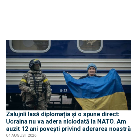
Zalujnîi lasă diplomația și o spune direct:
Ucraina nu va adera niciodată la NATO. Am
auzit 12 ani povești privind aderarea noastră
04 AUGUST 2026