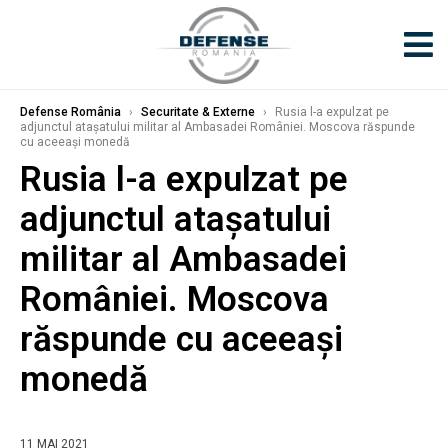
Defense România
›
Securitate & Externe
›
Rusia l-a expulzat pe
adjunctul atașatului militar al Ambasadei României. Moscova răspunde
cu aceeași monedă
Rusia l-a expulzat pe
adjunctul atașatului
militar al Ambasadei
României. Moscova
răspunde cu aceeași
monedă
11 MAI 2021