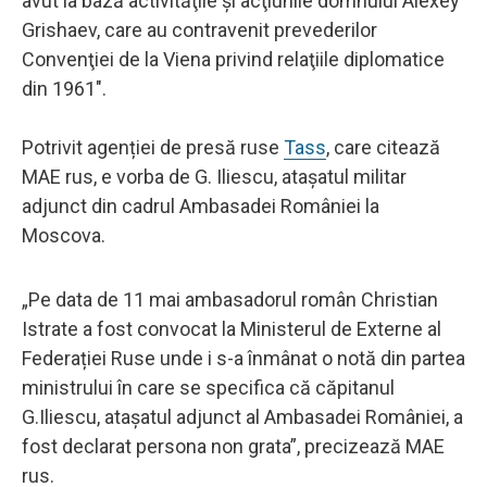
avut la bază activităţile şi acţiunile domnului Alexey
Grishaev, care au contravenit prevederilor
Convenţiei de la Viena privind relaţiile diplomatice
din 1961".
Potrivit agenției de presă ruse
Tass
, care citează
MAE rus, e vorba de G. Iliescu, atașatul militar
adjunct din cadrul Ambasadei României la
Moscova.
„Pe data de 11 mai ambasadorul român Christian
Istrate a fost convocat la Ministerul de Externe al
Federației Ruse unde i s-a înmânat o notă din partea
ministrului în care se specifica că căpitanul
G.Iliescu, atașatul adjunct al Ambasadei României, a
fost declarat persona non grata”, precizează MAE
rus.