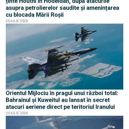
ținte Houthi în Hodeidah, după atacurile
asupra petrolierelor saudite și amenințarea
cu blocada Mării Roșii
26 IULIE 2026
Orientul Mijlociu în pragul unui război total:
Bahrainul și Kuweitul au lansat în secret
atacuri aeriene direct pe teritoriul Iranului
25 IULIE 2026