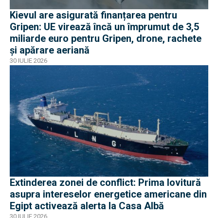
Kievul are asigurată finanțarea pentru
Gripen: UE virează încă un împrumut de 3,5
miliarde euro pentru Gripen, drone, rachete
și apărare aeriană
30 IULIE 2026
Extinderea zonei de conflict: Prima lovitură
asupra intereselor energetice americane din
Egipt activează alerta la Casa Albă
30 IULIE 2026