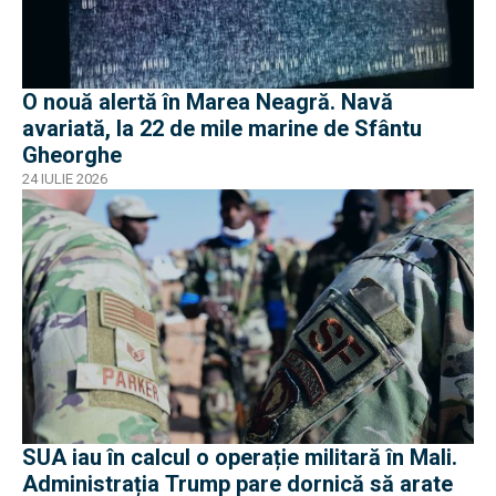
O nouă alertă în Marea Neagră. Navă
avariată, la 22 de mile marine de Sfântu
Gheorghe
24 IULIE 2026
SUA iau în calcul o operație militară în Mali.
Administrația Trump pare dornică să arate