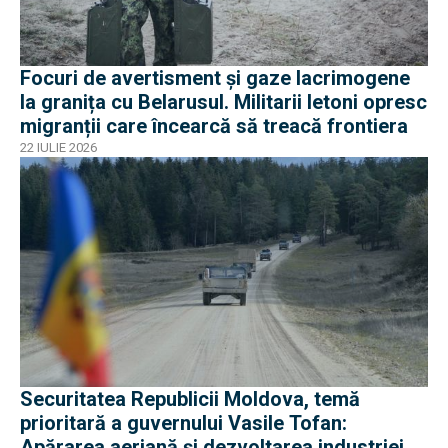
Focuri de avertisment și gaze lacrimogene
la granița cu Belarusul. Militarii letoni opresc
migranții care încearcă să treacă frontiera
22 IULIE 2026
Securitatea Republicii Moldova, temă
prioritară a guvernului Vasile Tofan:
Apărarea aeriană și dezvoltarea industriei