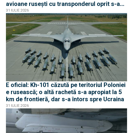
avioane rusești cu transponderul oprit s-au
apropiat de frontiera Poloniei
31 IULIE 2026
E oficial: Kh-101 căzută pe teritoriul Poloniei
e rusească; o altă rachetă s-a apropiat la 5
km de frontieră, dar s-a întors spre Ucraina
31 IULIE 2026