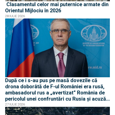
Clasamentul celor mai puternice armate din
Orientul Mijlociu în 2026
28 IULIE 2026
După ce i s-au pus pe masă dovezile că
drona doborâtă de F-ul României era rusă,
ambasadorul rus a „avertizat” România de
pericolul unei confruntări cu Rusia și acuză
o „înscenare propagandistă”
27 IULIE 2026