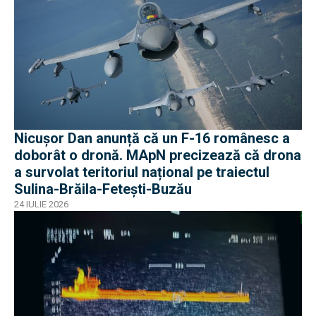
Nicușor Dan anunță că un F-16 românesc a
doborât o dronă. MApN precizează că drona
a survolat teritoriul național pe traiectul
Sulina-Brăila-Fetești-Buzău
24 IULIE 2026