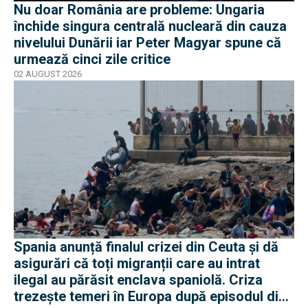
Nu doar România are probleme: Ungaria
închide singura centrală nucleară din cauza
nivelului Dunării iar Peter Magyar spune că
urmează cinci zile critice
02 AUGUST 2026
Spania anunță finalul crizei din Ceuta și dă
asigurări că toți migranții care au intrat
ilegal au părăsit enclava spaniolă. Criza
trezește temeri în Europa după episodul din