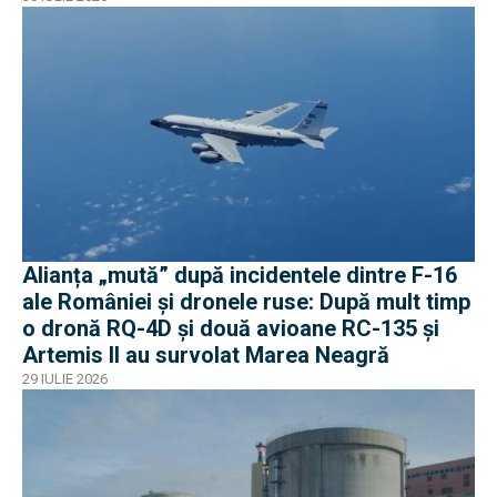
Alianța „mută” după incidentele dintre F-16
ale României și dronele ruse: După mult timp
o dronă RQ-4D și două avioane RC-135 și
Artemis II au survolat Marea Neagră
29 IULIE 2026