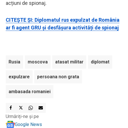
acțiuni de spionaj.
CITEȘTE ȘI: Diplomatul rus expulzat de România
ar fi agent GRU și desfășura activități de spionaj
Rusia
moscova
atasat militar
diplomat
expulzare
persoana non grata
ambasada romaniei
Urmăriți-ne și pe
Google News