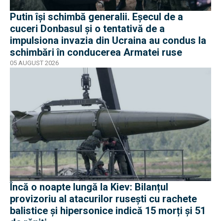
Putin își schimbă generalii. Eșecul de a
cuceri Donbasul și o tentativă de a
impulsiona invazia din Ucraina au condus la
schimbări în conducerea Armatei ruse
05 AUGUST 2026
Încă o noapte lungă la Kiev: Bilanțul
provizoriu al atacurilor rusești cu rachete
balistice și hipersonice indică 15 morți și 51