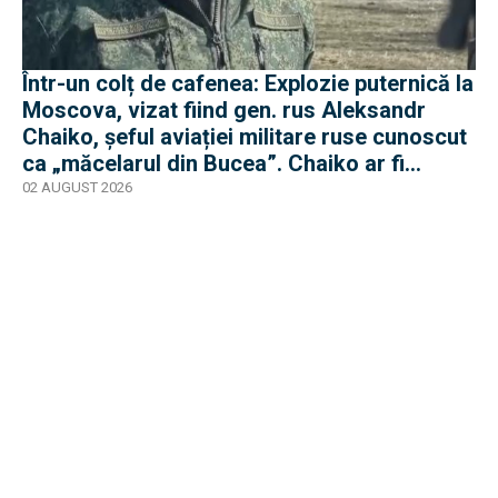
Într-un colț de cafenea: Explozie puternică la
Moscova, vizat fiind gen. rus Aleksandr
Chaiko, șeful aviației militare ruse cunoscut
ca „măcelarul din Bucea”. Chaiko ar fi
supraviețuit
02 AUGUST 2026