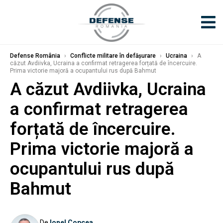
Defense România
›
Conflicte militare în defășurare
›
Ucraina
›
A
căzut Avdiivka, Ucraina a confirmat retragerea forțată de încercuire.
Prima victorie majoră a ocupantului rus după Bahmut
A căzut Avdiivka, Ucraina
a confirmat retragerea
forțată de încercuire.
Prima victorie majoră a
ocupantului rus după
Bahmut
De
Ionel Copcea