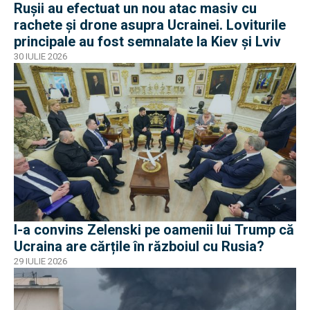
Rușii au efectuat un nou atac masiv cu
rachete și drone asupra Ucrainei. Loviturile
principale au fost semnalate la Kiev și Lviv
30 IULIE 2026
I-a convins Zelenski pe oamenii lui Trump că
Ucraina are cărțile în războiul cu Rusia?
29 IULIE 2026