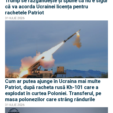
Trump se răzgândește și spune că nu e sigur
că va acorda Ucrainei licența pentru
rachetele Patriot
31 IULIE 2026
Cum ar putea ajunge în Ucraina mai multe
Patriot, după racheta rusă Kh-101 care a
explodat în curtea Poloniei. Transferul, pe
masa polonezilor care strâng rândurile
31 IULIE 2026