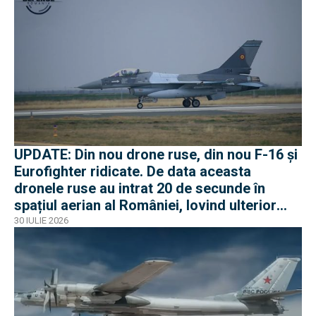
UPDATE: Din nou drone ruse, din nou F-16 și
Eurofighter ridicate. De data aceasta
dronele ruse au intrat 20 de secunde în
spațiul aerian al României, lovind ulterior
Ucraina
30 IULIE 2026