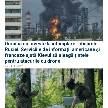
Ucraina nu lovește la întâmplare rafinăriile
Rusiei: Serviciile de informații americane și
franceze ajută Kievul să aleagă țintele
pentru atacurile cu drone
29 IULIE 2026