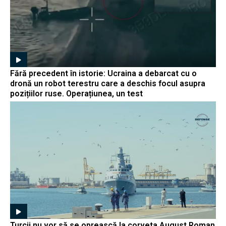
Fără precedent în istorie: Ucraina a debarcat cu o
dronă un robot terestru care a deschis focul asupra
pozițiilor ruse. Operațiunea, un test
Turcii nu vor să se oprească la corveta August Roman