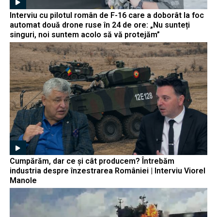
Interviu cu pilotul român de F-16 care a doborât la foc
automat două drone ruse în 24 de ore: „Nu sunteți
singuri, noi suntem acolo să vă protejăm”
Cumpărăm, dar ce și cât producem? Întrebăm
industria despre înzestrarea României | Interviu Viorel
Manole